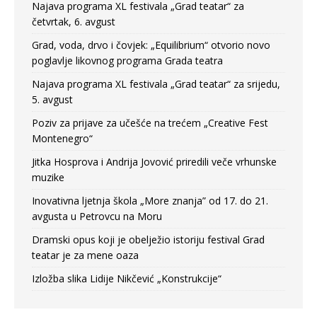
Najava programa XL festivala „Grad teatar“ za
četvrtak, 6. avgust
Grad, voda, drvo i čovjek: „Equilibrium“ otvorio novo
poglavlje likovnog programa Grada teatra
Najava programa XL festivala „Grad teatar“ za srijedu,
5. avgust
Poziv za prijave za učešće na trećem „Creative Fest
Montenegro“
Jitka Hosprova i Andrija Jovović priredili veče vrhunske
muzike
Inovativna ljetnja škola „More znanja” od 17. do 21.
avgusta u Petrovcu na Moru
Dramski opus koji je obelježio istoriju festival Grad
teatar je za mene oaza
Izložba slika Lidije Nikčević „Konstrukcije“