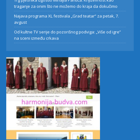
Trg pjesnika ugostio Mihajla Pantića: Književnost kao
traganje za onim što ne možemo do kraja da dokučimo
Najava programa XL festivala „Grad teatar“ za petak, 7.
avgust
Od kultne TV serije do pozorišnog podviga: „Više od igre”
na sceni između crkava