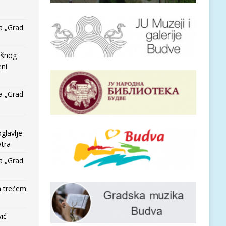
a „Grad
išnog
eni
a „Grad
glavlje
tra
a „Grad
a trećem
vić