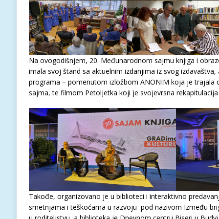
Na ovogodišnjem, 20. Međunarodnom sajmu knjiga i obrazov
imala svoj štand sa aktuelnim izdanjima iz svog izdavaštva, a
programa – pomenutom izložbom ANONIM koja je trajala o
sajma, te filmom Petoljetka koji je svojevrsna rekapitulacija
Takođe, organizovano je u biblioteci i interaktivno predavan
smetnjama i teškoćama u razvoju pod nazivom Između brige
u roditeljstvu, a biblioteka je Dnevnom centru Biseri u Budvi