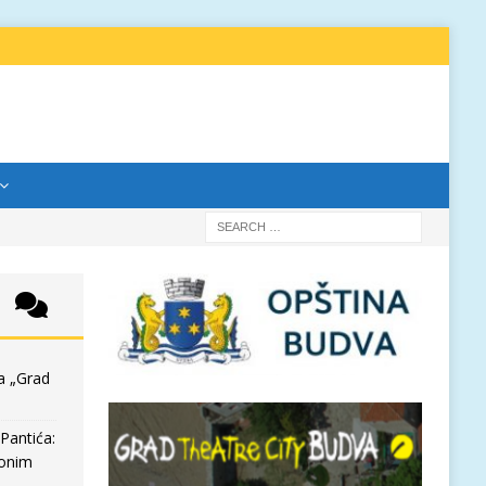
a „Grad
Pantića:
 onim