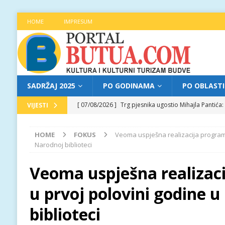
HOME
IMPRESUM
SADRŽAJ 2025
PO GODINAMA
PO OBLAST
[ 07/08/2026 ]
Trg pjesnika ugostio Mihajla Pantić
VIJESTI
FOKUS
HOME
FOKUS
Veoma uspješna realizacija programa
[ 06/08/2026 ]
Najava programa XL festivala „Grad t
Narodnoj biblioteci
[ 06/08/2026 ]
Od kultne TV serije do pozorišnog po
Veoma uspješna realizac
[ 05/08/2026 ]
Najava programa XL festivala „Grad t
u prvoj polovini godine 
[ 07/08/2026 ]
Najava programa XL festivala „Grad t
biblioteci