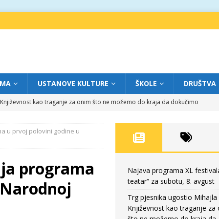
IMA
USTANOVE KULTURE
ŠKOLE
DRUŠTVA
a: Književnost kao traganje za onim što ne možemo do kraja da dokučimo
 u prvoj polovini godine u
eatar“ za petak, 7. avgust
FOKUS
dviga: „Više od igre” na sceni između crkava
FOKUS
ija programa
eatar“ za četvrtak, 6. avgust
FOKUS
Najava programa XL festival
teatar“ za subotu, 8. avgust
u Narodnoj
eatar“ za subotu, 8. avgust
FOKUS
Trg pjesnika ugostio Mihajla 
Književnost kao traganje za
što ne možemo do kraja da