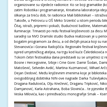
organizovane su sljedeće radionice: Ko se boji gramatike (koj
zatim Robotika i programairanje, Kreativna laboratorija ideja, 
slikanja za treću dob, te radionica Mali bibliotekari – istraži
Takođe, u Petrovcu u OŠ Mirko Srzentić u istom periodu bile
Čitaj, istraži, pripremi i pokaži, Budućnost baštine, Matemati
Iluminacije. Trinaesti po redu festival književnosti za đecu 
saradnji sa NVO Dramski studio Budva realizovan je u perio
bogatim programom za đecu, a od đečijih pisaca koji su nast
Stevanovića i Gorana Radojičića. Regionalni festival književn
ispred umjetničkog ateljea, na trgu kod kuće Čekrdekovića re
Tokom četiri festivalska dana predstavili su se umjetnici iz r
Bosne i Hercegovine, Srbije i Crne Gore: Damir Šodan, Dami
Matošević, Selvedin Avdić, Martina Kuzmanović, Mihael Arčon
Dejan Dedović. Među književnim imenima koje je biblioteka
ovogodišnjeg dobitnika NIN-ove nagrade Darka Tuševljakovi
Dragana Radulovića, Olju Knežević, Draganu Tripković, Niko
Damjanović, Karla Astrahana, Boba Slovinića… te pjesnike 
Veska Milovića, kao i priređivačicu monografije Smak – Ksen