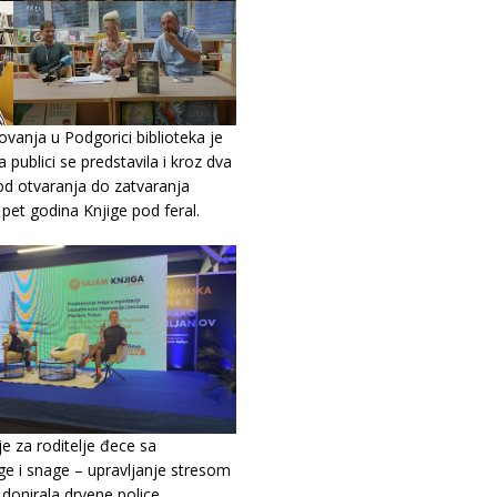
anja u Podgorici biblioteka je
 publici se predstavila i kroz dva
d otvaranja do zatvaranja
 pet godina Knjige pod feral.
je za roditelje đece sa
 i snage – upravljanje stresom
 donirala drvene police.