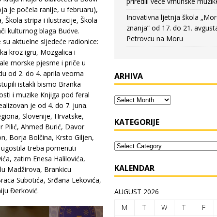
priredili veče vrhunske muzik
a je počela ranije, u februaru),
Inovativna ljetnja škola „Mo
Škola stripa i ilustracije, Škola
znanja” od 17. do 21. avgust
vači kulturnog blaga Budve.
Petrovcu na Moru
 su aktuelne sljedeće radionice:
ka kroz igru, Mozgalica i
Male morske pjesme i priče u
du od 2. do 4. aprila veoma
ARHIVA
upili istakli bismo Branka
osti i muzike Knjiga pod feral
alizovan je od 4. do 7. juna.
egiona, Slovenije, Hrvatske,
KATEGORIJE
r Pilić, Ahmed Burić, Davor
, Borja Bolčina, Krsto Giljen,
 ugostila treba pomenuti
ća, zatim Enesa Halilovića,
KALENDAR
lu Madžirova, Brankicu
Braca Subotića, Srđana Lekovića,
iju Đerković.
AUGUST 2026
M
T
W
T
F