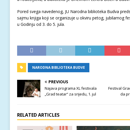
Pored svega navedenog, JU Narodna biblioteka Budva predsta
sajmu knjiga koji se organizuje u okviru petog, jubilarnog f
u Godinju od 3. do 5. jula.
NARODNA BIBLIOTEKA BUDVE
PREVIOUS
Najava programa XL festivala
Festival Gra
„Grad teatar“ za srijedu, 1. jul
da pr
RELATED ARTICLES