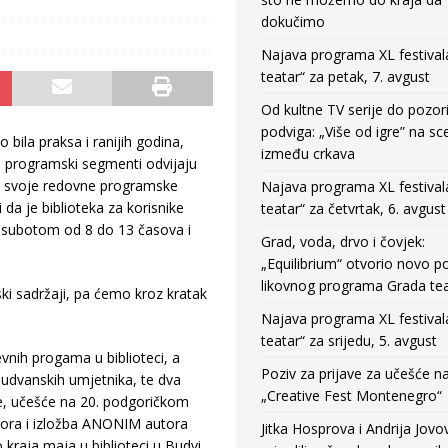
dokučimo
Najava programa XL festival
teatar“ za petak, 7. avgust
Od kultne TV serije do pozor
podviga: „Više od igre” na sc
 bila praksa i ranijih godina,
između crkava
e programski segmenti odvijaju
a, svoje redovne programske
Najava programa XL festival
 da je biblioteka za korisnike
teatar“ za četvrtak, 6. avgust
 subotom od 8 do 13 časova i
Grad, voda, drvo i čovjek:
„Equilibrium“ otvorio novo po
likovnog programa Grada tea
ki sadržaji, pa ćemo kroz kratak
Najava programa XL festival
teatar“ za srijedu, 5. avgust
vnih progama u biblioteci, a
Poziv za prijave za učešće n
budvanskih umjetnika, te dva
„Creative Fest Montenegro“
ige, učešće na 20. podgoričkom
atora i izložba ANONIM autora
Jitka Hosprova i Andrija Jovo
raja maja u biblioteci u Budvi