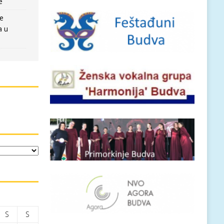
e
re
a u
S
S