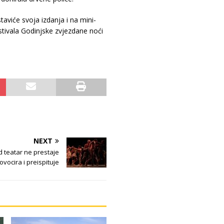
viće svoja izdanja i na mini-
estivala Godinjske zvjezdane noći
NEXT
d teatar ne prestaje
ovocira i preispituje