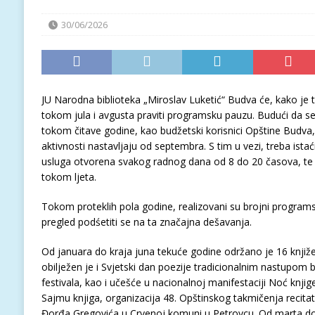
30/06/2026
JU Narodna biblioteka „Miroslav Luketić“ Budva će, kako je to
tokom jula i avgusta praviti programsku pauzu. Budući da s
tokom čitave godine, kao budžetski korisnici Opštine Budv
aktivnosti nastavljaju od septembra. S tim u vezi, treba istaći
usluga otvorena svakog radnog dana od 8 do 20 časova, te
tokom ljeta.
Tokom proteklih pola godine, realizovani su brojni programs
pregled podśetiti se na ta značajna dešavanja.
Od januara do kraja juna tekuće godine održano je 16 knjiže
obilježen je i Svjetski dan poezije tradicionalnim nastupom 
festivala, kao i učešće u nacionalnoj manifestaciji Noć knj
Sajmu knjiga, organizacija 48. Opštinskog takmičenja recit
Đorđa Gregovića u Crvenoj komuni u Petrovcu. Od marta do k