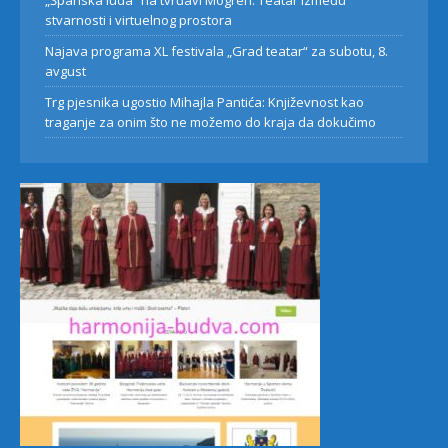
„Španska luda“ na tvrđavi Mogren: Teatar između
stvarnosti i virtuelnog prostora
Najava programa XL festivala „Grad teatar“ za subotu, 8.
avgust
Trg pjesnika ugostio Mihajla Pantića: Književnost kao
traganje za onim što ne možemo do kraja da dokučimo