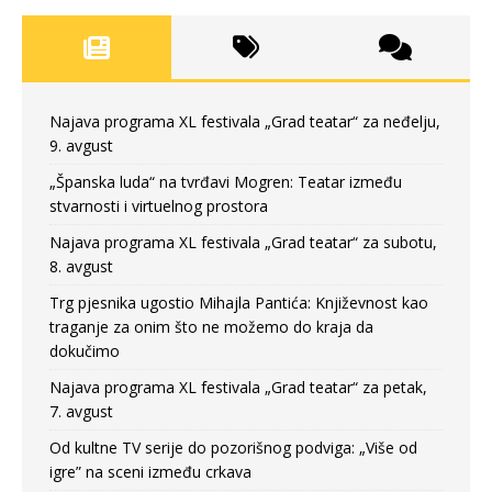
Najava programa XL festivala „Grad teatar“ za neđelju,
9. avgust
„Španska luda“ na tvrđavi Mogren: Teatar između
stvarnosti i virtuelnog prostora
Najava programa XL festivala „Grad teatar“ za subotu,
8. avgust
Trg pjesnika ugostio Mihajla Pantića: Književnost kao
traganje za onim što ne možemo do kraja da
dokučimo
Najava programa XL festivala „Grad teatar“ za petak,
7. avgust
Od kultne TV serije do pozorišnog podviga: „Više od
igre” na sceni između crkava