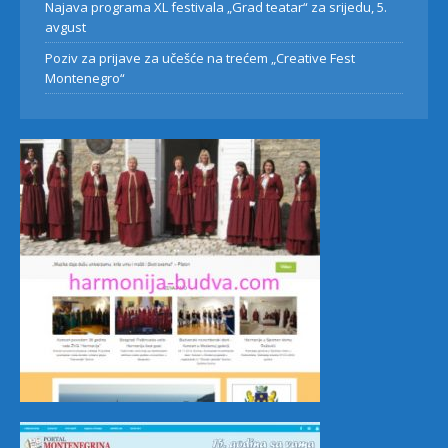
Najava programa XL festivala „Grad teatar“ za srijedu, 5.
avgust
Poziv za prijave za učešće na trećem „Creative Fest
Montenegro“