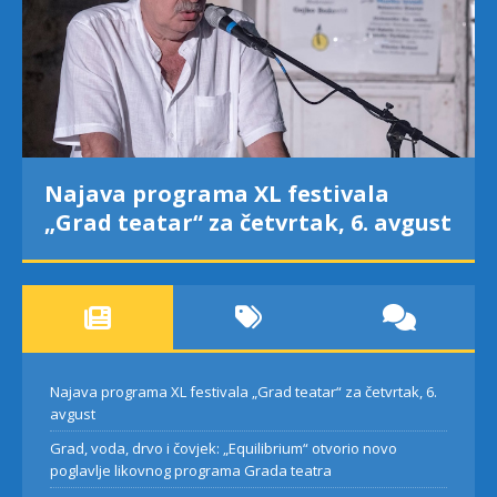
Najava programa XL festivala
„Grad teatar“ za četvrtak, 6. avgust
Najava programa XL festivala „Grad teatar“ za četvrtak, 6.
avgust
Grad, voda, drvo i čovjek: „Equilibrium“ otvorio novo
poglavlje likovnog programa Grada teatra