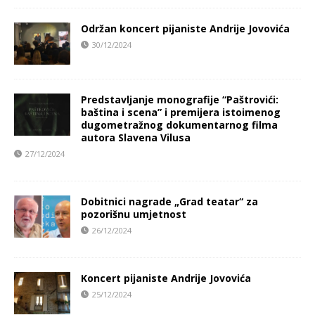
Održan koncert pijaniste Andrije Jovovića
30/12/2024
Predstavljanje monografije “Paštrovići:
baština i scena” i premijera istoimenog
dugometražnog dokumentarnog filma
autora Slavena Vilusa
27/12/2024
Dobitnici nagrade „Grad teatar“ za
pozorišnu umjetnost
26/12/2024
Koncert pijaniste Andrije Jovovića
25/12/2024