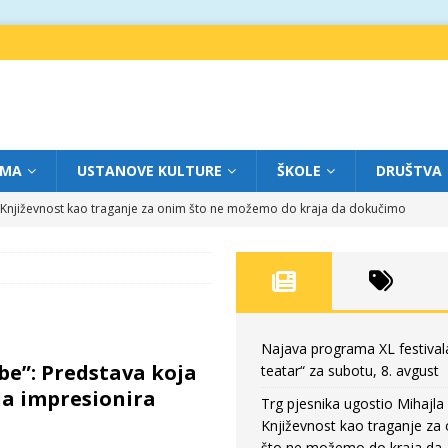
IMA
USTANOVE KULTURE
ŠKOLE
DRUŠTVA
a: Književnost kao traganje za onim što ne možemo do kraja da dokučimo
eatar“ za petak, 7. avgust
FOKUS
dviga: „Više od igre” na sceni između crkava
FOKUS
eatar“ za četvrtak, 6. avgust
FOKUS
Najava programa XL festival
be”: Predstava koja
teatar“ za subotu, 8. avgust
eatar“ za subotu, 8. avgust
FOKUS
da impresionira
Trg pjesnika ugostio Mihajla 
Književnost kao traganje za
što ne možemo do kraja da