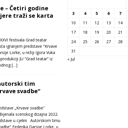
e – Četiri godine
3
4
5
6
7
ere traži se karta
10
11
12
13
14
17
18
19
20
21
VI festivala Grad teatar
24
25
26
27
28
usta igranjem predstave “Krvave
31
sije Lorke, u režiji Igora Vuka
oprodukciji JU “Grad teatar” iz
« Jul
rodnog
[…]
utorski tim
rvave svadbe“
dstave „Krvave svadbe“
Bijenala scenskog dizajna 2022.
edstave u cjelini Autorskom timu
adbe“ Federika Garsije Lorke, u