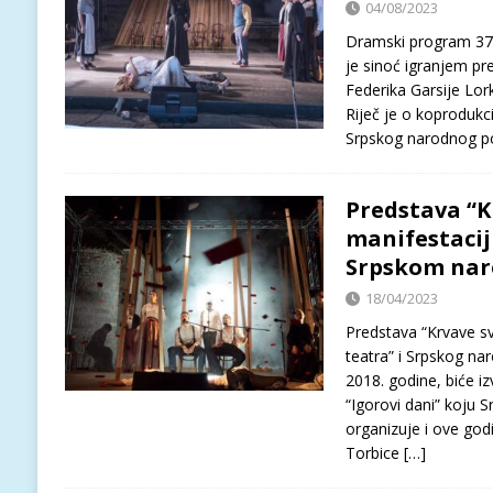
04/08/2023
Dramski program 37. 
je sinoć igranjem pr
Federika Garsije Lork
Riječ je o koprodukci
Srpskog narodnog po
Predstava “K
manifestaciji
Srpskom nar
18/04/2023
Predstava “Krvave s
teatra” i Srpskog na
2018. godine, biće 
“Igorovi dani” koju 
organizuje i ove godi
Torbice
[…]