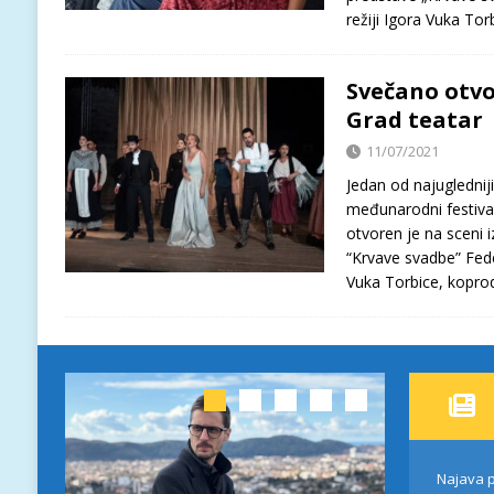
režiji Igora Vuka Tor
Svečano otvo
Grad teatar
11/07/2021
Jedan od najugledniji
međunarodni festival
otvoren je na sceni
“Krvave svadbe” Feder
Vuka Torbice, kopro
Najava p