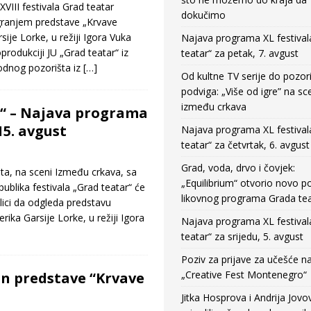
III festivala Grad teatar
dokučimo
igranjem predstave „Krvave
ije Lorke, u režiji Igora Vuka
Najava programa XL festival
oprodukciji JU „Grad teatar“ iz
teatar“ za petak, 7. avgust
odnog pozorišta iz
[…]
Od kultne TV serije do pozor
podviga: „Više od igre” na sc
između crkava
“ – Najava programa
15. avgust
Najava programa XL festival
teatar“ za četvrtak, 6. avgust
Grad, voda, drvo i čovjek:
sta, na sceni Između crkava, sa
„Equilibrium“ otvorio novo po
ublika festivala „Grad teatar“ će
likovnog programa Grada tea
rilici da odgleda predstavu
ika Garsije Lorke, u režiji Igora
Najava programa XL festival
teatar“ za srijedu, 5. avgust
Poziv za prijave za učešće n
„Creative Fest Montenegro“
n predstave “Krvave
Jitka Hosprova i Andrija Jovo