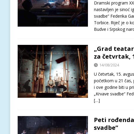
Dramski program XXXV
nastavljen je sinoć 
svadbe“ Federika Gars
Torbice. Riječ je o k
Budve i Srpskog nar
„Grad teatar
za četvrtak, 
14/08/2024
U četvrtak, 15. avgu
početkom u 21 čas, p
i ove godine biti u p
„Krvave svadbe“ Feder
[…]
Peti rođenda
svadbe”