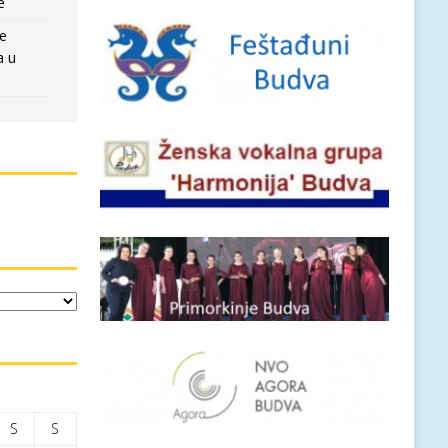
e
re
a u
S
S