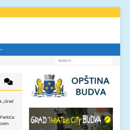
a „Grad
Pantića:
 onim