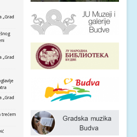
a „Grad
išnog
eni
a „Grad
glavlje
tra
a „Grad
a trećem
vić