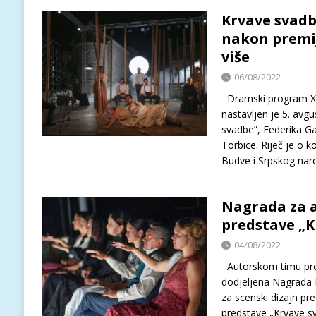
Krvave svadb
nakon premij
više
06/08/2022
Dramski program XXX
nastavljen je 5. avg
svadbe”, Federika Gar
Torbice. Riječ je o k
Budve i Srpskog na
Nagrada za a
predstave „K
04/08/2022
Autorskom timu pre
dodjeljena Nagrada 
za scenski dizajn pr
predstave „Krvave sv