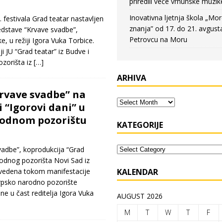
priredili veče vrhunske muzik
Inovativna ljetnja škola „Mo
festivala Grad teatar nastavljen
znanja” od 17. do 21. avgust
edstave “Krvave svadbe”,
Petrovcu na Moru
e, u režiji Igora Vuka Torbice.
ji JU “Grad teatar” iz Budve i
zorišta iz
[…]
ARHIVA
rvave svadbe” na
 “Igorovi dani” u
odnom pozorištu
KATEGORIJE
vadbe”, koprodukcija “Grad
rodnog pozorišta Novi Sad iz
izvedena tokom manifestacije
KALENDAR
Srpsko narodno pozorište
ne u čast reditelja Igora Vuka
AUGUST 2026
M
T
W
T
F