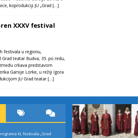
bice, koprodukciji JU „Grad
[…]
ren XXXV festival
h festivala u regionu,
 Grad teatar Budva, 35. po redu,
 između crkava predstavom
ika Garsije Lorke, u režiji Igora
dukcijom JU Grad teatar
[…]
rograma XL festivala „Grad