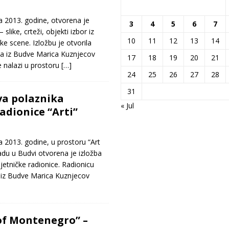
2013. godine, otvorena je
3
4
5
6
7
slike, crteži, objekti izbor iz
10
11
12
13
14
 scene. Izložbu je otvorila
a iz Budve Marica Kuznjecov
17
18
19
20
21
e nalazi u prostoru
[…]
24
25
26
27
28
31
va polaznika
« Jul
adionice “Arti”
2013. godine, u prostoru “Art
adu u Budvi otvorena je izložba
etničke radionice. Radionicu
i iz Budve Marica Kuznjecov
of Montenegro” –