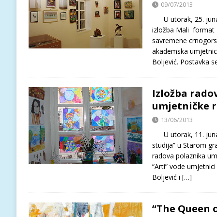
09/07/2013
U utorak, 25. juna 
izložba Mali format – 
savremene crnogorske
akademska umjetnic
Boljević. Postavka s
Izložba rado
umjetničke r
13/06/2013
U utorak, 11. juna 
studija” u Starom gr
radova polaznika umj
“Arti” vode umjetnic
Boljević i
[…]
“The Queen 