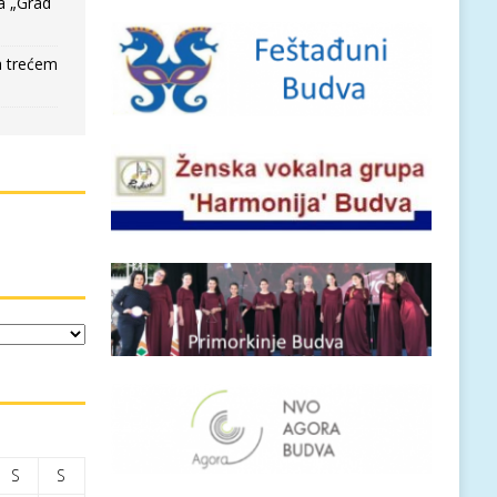
a „Grad
a trećem
S
S