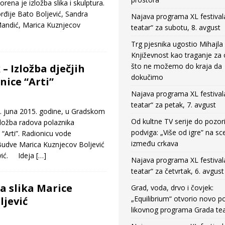
rena je izložba slika i skulptura.
orđije Bato Boljević, Sandra
Najava programa XL festival
andić, Marica Kuznjecov
teatar“ za subotu, 8. avgust
Trg pjesnika ugostio Mihajla 
Književnost kao traganje za
što ne možemo do kraja da
– Izložba dječjih
dokučimo
nice “Arti”
Najava programa XL festival
teatar“ za petak, 7. avgust
juna 2015. godine, u Gradskom
Od kultne TV serije do pozor
zložba radova polaznika
podviga: „Više od igre” na sc
 “Arti”. Radionicu vode
između crkava
 Budve Marica Kuznjecov Boljević
ević. Ideja
[…]
Najava programa XL festival
teatar“ za četvrtak, 6. avgust
ba slika Marice
Grad, voda, drvo i čovjek:
„Equilibrium“ otvorio novo po
ljević
likovnog programa Grada tea