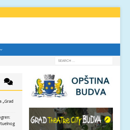
a „Grad
ogren:
rtuelnog