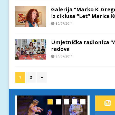
Galerija “Marko K. Grego
iz ciklusa “Let” Marice 
30/07/2011
Umjetnička radionica “Ar
radova
24/07/2011
1
2
»