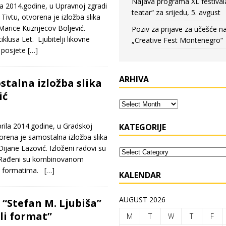
Najava programa XL festival
2014.godine, u Upravnoj zgradi
teatar“ za srijedu, 5. avgust
ivtu, otvorena je izložba slika
Marice Kuznjecov Boljević.
Poziv za prijave za učešće n
ciklusa Let. Ljubitelji likovne
„Creative Fest Montenegro“
 posjete
[…]
ARHIVA
stalna izložba slika
ić
ila 2014.godine, u Gradskoj
KATEGORIJE
vorena je samostalna izložba slika
ijane Lazović. Izloženi radovi su
i”. Rađeni su kombinovanom
im formatima.
[…]
KALENDAR
AUGUST 2026
Stefan M. Ljubiša”
li format”
M
T
W
T
F