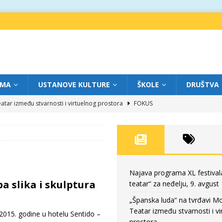
IMA
USTANOVE KULTURE
ŠKOLE
DRUŠTVA
atar između stvarnosti i virtuelnog prostora
FOKUS
eatar“ za subotu, 8. avgust
FOKUS
a: Književnost kao traganje za onim što ne možemo do kraja da dokučimo
eatar“ za petak, 7. avgust
FOKUS
Najava programa XL festival
žba slika i skulptura
teatar“ za neđelju, 9. avgust
eatar“ za neđelju, 9. avgust
FOKUS
„Španska luda“ na tvrđavi M
Teatar između stvarnosti i vi
015. godine u hotelu Sentido –
prostora