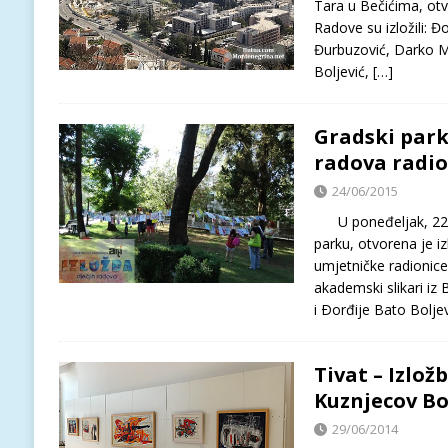
Tara u Bečićima, otvo
Radove su izložili: Đ
Đurbuzović, Darko M
Boljević,
[…]
Gradski park 
radova radio
24/06/2015
U poneđeljak, 22. 
parku, otvorena je i
umjetničke radionice
akademski slikari iz
i Ðorđije Bato Bolj
Tivat – Izlož
Kuznjecov Bo
29/06/2014