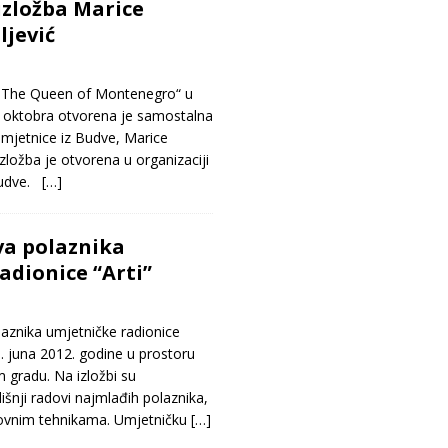
zložba Marice
ljević
„The Queen of Montenegro“ u
 oktobra otvorena je samostalna
mjetnice iz Budve, Marice
zložba je otvorena u organizaciji
Budve.
[…]
va polaznika
adionice “Arti”
znika umjetničke radionice
3. juna 2012. godine u prostoru
m gradu. Na izložbi su
išnji radovi najmlađih polaznika,
ikovnim tehnikama. Umjetničku
[…]