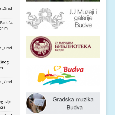
a „Grad
Pantića:
 onim
a „Grad
išnog
eni
a „Grad
glavlje
tra