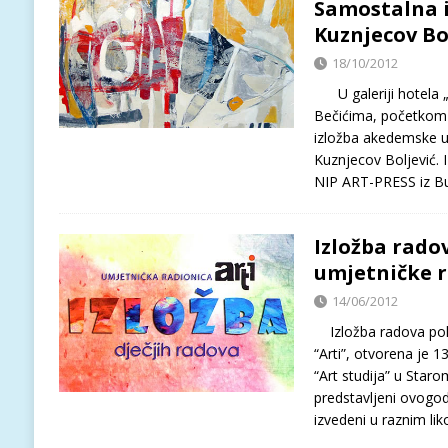
Samostalna i
Kuznjecov Bo
18/10/2012
U galeriji hotela 
Bečićima, početkom
izložba akedemske u
Kuznjecov Boljević. I
NIP ART-PRESS iz 
Izložba rado
umjetničke r
14/06/2012
Izložba radova pola
“Arti”, otvorena je 1
“Art studija” u Staro
predstavljeni ovogod
izvedeni u raznim l