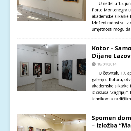
U neđelju 15. juna 
Porto Montenegra u T
akademske slikarke 
Izloženi radovi su iz 
umjetnosti mogu da
Kotor – Samo
Dijane Lazov
18/04/2014
U četvrtak, 17. apr
galeriji u Kotoru, ot
akademske slikarke D
iz ciklusa “Zagrljaj
tehnikom u različit
Spomen dom “
– Izložba “Ma