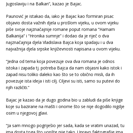
Jugoslaviju i na Balkan”, kazao je Bajac.
Paunović je istakao da, iako je Bajac kao formiran pisac
objavio dosta važnih djela u prošlom vijeku, u ovom vijeku
piše svoje najznačajnije romane poput romana “Hamam
Balkanija” i “Hronika sumnje” i dodao da je riječ o dva
najznačajnija djela Vladislava Bajca koja spadaju i u dva
najvažnija djela srpske književnosti napisana u ovom vijeku.
“Jedna od tema koja povezuje ova dva romana je odnos
istoka i zapada tj. potreba Bajca da nam objasni kako istok i
zapad nisu toliko daleko kao što se to obično misli, da ih
povezuje ista ideja i isti cilj. Ciljevi su isti, samo su putevi do
njih različiti.”
Bajac je kazao da je dugo godina bio u zabludi da piše knjige
koje su bazirane na mašti i onome što se nije dogodilo nigdje
osim u njegovoj glavi.
“Ja sam mnogo pogriješio jer sada, kada se vratim unazad, tu
ima dosta toga što uopšte nije tako. Upravo faktografije ima