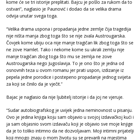
kome će se tri istorije preplitati. Bajcu je pošlo za rukom da to
ostvari”, naglasio je Paunović i dodao da se velika drama
odvija unutar svega toga.
“Velika drama uspona i propadanja jedne zemlje čija tragedija
nije ništa manja zbog toga što se nije zvala Austrougarska.
Čovjek kome ubiju oca nije manje tragičan lik zbog toga što se
ne zove Hamlet. Tako i nekome kome su ukrali zemlju nije
manje tragičan zbog toga što mu se zemlja ne zove
Austrougarska nego Jugoslavija. To je ono što je jedna od
osnovnih teza u ovom romanu jer prati uspon, izdizanje iz
pepela jedne porodice i postepeno propadanje jednog svijeta
za koji se činilo da je vječit.”
Bajac je naglasio da nije ljubitelj istorije i da joj ne vjeruje.
“Sudar autobiografskog je uvijek jedna neminovnost u pisanju.
Ovo je jedina knjiga koju sam objavio u svojoj izdavačkoj kući i
ja sam objasnio svom izdavaču koji je objavio sve moje knjige
da je to toliko intimno da ne dozvoljavam. Moji intimni prijatelji
koji mnogo znaju o mom životu su se prevarili na mjestima