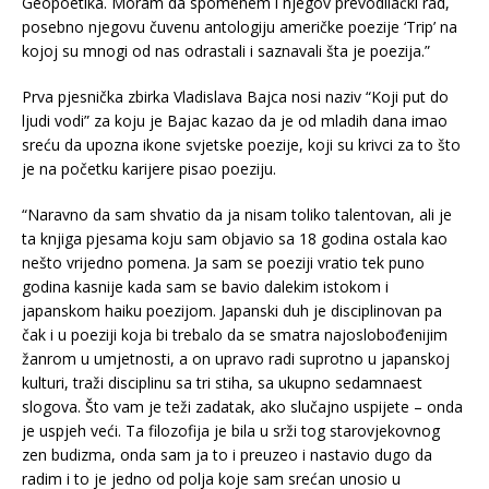
Geopoetika. Moram da spomenem i njegov prevodilački rad,
posebno njegovu čuvenu antologiju američke poezije ‘Trip’ na
kojoj su mnogi od nas odrastali i saznavali šta je poezija.”
Prva pjesnička zbirka Vladislava Bajca nosi naziv “Koji put do
ljudi vodi” za koju je Bajac kazao da je od mladih dana imao
sreću da upozna ikone svjetske poezije, koji su krivci za to što
je na početku karijere pisao poeziju.
“Naravno da sam shvatio da ja nisam toliko talentovan, ali je
ta knjiga pjesama koju sam objavio sa 18 godina ostala kao
nešto vrijedno pomena. Ja sam se poeziji vratio tek puno
godina kasnije kada sam se bavio dalekim istokom i
japanskom haiku poezijom. Japanski duh je disciplinovan pa
čak i u poeziji koja bi trebalo da se smatra najoslobođenijim
žanrom u umjetnosti, a on upravo radi suprotno u japanskoj
kulturi, traži disciplinu sa tri stiha, sa ukupno sedamnaest
slogova. Što vam je teži zadatak, ako slučajno uspijete – onda
je uspjeh veći. Ta filozofija je bila u srži tog starovjekovnog
zen budizma, onda sam ja to i preuzeo i nastavio dugo da
radim i to je jedno od polja koje sam srećan unosio u