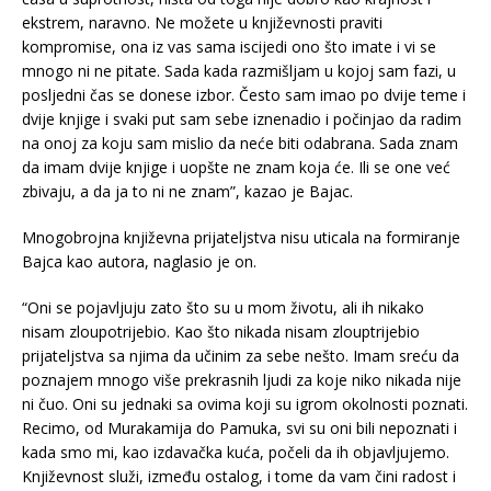
ekstrem, naravno. Ne možete u književnosti praviti
kompromise, ona iz vas sama iscijedi ono što imate i vi se
mnogo ni ne pitate. Sada kada razmišljam u kojoj sam fazi, u
posljedni čas se donese izbor. Često sam imao po dvije teme i
dvije knjige i svaki put sam sebe iznenadio i počinjao da radim
na onoj za koju sam mislio da neće biti odabrana. Sada znam
da imam dvije knjige i uopšte ne znam koja će. Ili se one već
zbivaju, a da ja to ni ne znam”, kazao je Bajac.
Mnogobrojna književna prijateljstva nisu uticala na formiranje
Bajca kao autora, naglasio je on.
“Oni se pojavljuju zato što su u mom životu, ali ih nikako
nisam zloupotrijebio. Kao što nikada nisam zlouptrijebio
prijateljstva sa njima da učinim za sebe nešto. Imam sreću da
poznajem mnogo više prekrasnih ljudi za koje niko nikada nije
ni čuo. Oni su jednaki sa ovima koji su igrom okolnosti poznati.
Recimo, od Murakamija do Pamuka, svi su oni bili nepoznati i
kada smo mi, kao izdavačka kuća, počeli da ih objavljujemo.
Književnost služi, između ostalog, i tome da vam čini radost i