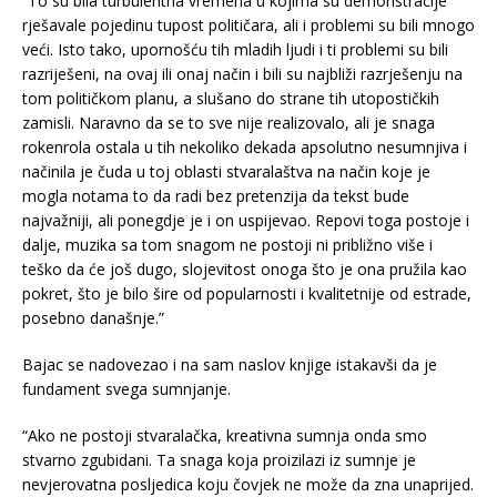
“To su bila turbulentna vremena u kojima su demonstracije
rješavale pojedinu tupost političara, ali i problemi su bili mnogo
veći. Isto tako, upornošću tih mladih ljudi i ti problemi su bili
razriješeni, na ovaj ili onaj način i bili su najbliži razrješenju na
tom političkom planu, a slušano do strane tih utopostičkih
zamisli. Naravno da se to sve nije realizovalo, ali je snaga
rokenrola ostala u tih nekoliko dekada apsolutno nesumnjiva i
načinila je čuda u toj oblasti stvaralaštva na način koje je
mogla notama to da radi bez pretenzija da tekst bude
najvažniji, ali ponegdje je i on uspijevao. Repovi toga postoje i
dalje, muzika sa tom snagom ne postoji ni približno više i
teško da će još dugo, slojevitost onoga što je ona pružila kao
pokret, što je bilo šire od popularnosti i kvalitetnije od estrade,
posebno današnje.”
Bajac se nadovezao i na sam naslov knjige istakavši da je
fundament svega sumnjanje.
“Ako ne postoji stvaralačka, kreativna sumnja onda smo
stvarno zgubidani. Ta snaga koja proizilazi iz sumnje je
nevjerovatna posljedica koju čovjek ne može da zna unaprijed.