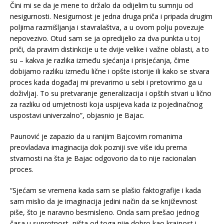
Čini mi se da je mene to držalo da odijelim tu sumnju od
nesigurnosti. Nesigurnost je jedna druga priča i pripada drugim
poljima razmišljanja i stavralaštva, a u ovom polju povezuje
nepovezivo. Otud sam se ja opredijelio za dva punkta u toj
priči, da pravim distinkcije u te dvije velike i važne oblasti, a to
su – kakva je razlika između sjećanja i prisjećanja, čime
dobijamo razliku između lične i opšte istorije ili kako se stvara
proces kada događaj mi prevarimo u sebi i pretovrimo ga u
doživljaj. To su pretvaranje generalizacija i opštih stvari u lično
za razliku od umjetnosti koja uspijeva kada iz pojedinačnog
uspostavi univerzalno”, objasnio je Bajac.
Paunović je zapazio da u ranijim Bajcovim romanima
preovladava imaginacija dok pozniji sve više idu prema
stvarnosti na šta je Bajac odgovorio da to nije racionalan
proces.
“Sjećam se vremena kada sam se plašio faktografije i kada
sam mislio da je imaginacija jedini način da se književnost
piše, što je naravno besmisleno. Onda sam prešao jednog
časa u suprotnost, ništa od toga nije dobro kao krajnost i