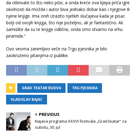
da otkrivate to što neko piše, a onda kreće ova lijepa priča igre
okolnosti da možda i autor biva jednako dobar kao i njegove ili
njene knjige. Ima onih izrazito rijetkih slučajeva kada je pisac
bolji od svojih knjiga, što nije poželjno, ali je fantastično. Ali
zamislite da su te knjige odlične, onda smo stvarno na vrhu
piramide.”
Ovo veoma zanimljivo veče na Trgu pjesnika je bilo
zaokruženo pitanjima iz publike.
GRAD TEATAR BUDVA
TRG PJESNIKA
VLADISLAV BAJAC
PREVIOUS
Najava programa XXXVI festivala „Grad teatar“ za
subotu, 30. jul