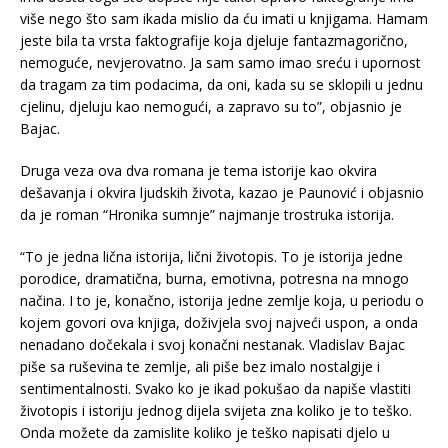
više nego što sam ikada mislio da ću imati u knjigama. Hamam
jeste bila ta vrsta faktografije koja djeluje fantazmagorično,
nemoguće, nevjerovatno. Ja sam samo imao sreću i upornost
da tragam za tim podacima, da oni, kada su se sklopili u jednu
cjelinu, djeluju kao nemogući, a zapravo su to”, objasnio je
Bajac.
Druga veza ova dva romana je tema istorije kao okvira
dešavanja i okvira ljudskih života, kazao je Paunović i objasnio
da je roman “Hronika sumnje” najmanje trostruka istorija.
“To je jedna lična istorija, lični životopis. To je istorija jedne
porodice, dramatična, burna, emotivna, potresna na mnogo
načina. I to je, konačno, istorija jedne zemlje koja, u periodu o
kojem govori ova knjiga, doživjela svoj najveći uspon, a onda
nenadano dočekala i svoj konačni nestanak. Vladislav Bajac
piše sa ruševina te zemlje, ali piše bez imalo nostalgije i
sentimentalnosti. Svako ko je ikad pokušao da napiše vlastiti
životopis i istoriju jednog dijela svijeta zna koliko je to teško.
Onda možete da zamislite koliko je teško napisati djelo u