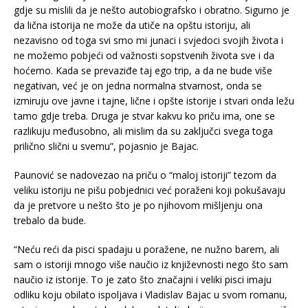
gdje su mislili da je nešto autobiografsko i obratno. Sigurno je
da lična istorija ne može da utiče na opštu istoriju, ali
nezavisno od toga svi smo mi junaci i svjedoci svojih života i
ne možemo pobjeći od važnosti sopstvenih života sve i da
hoćemo. Kada se prevaziđe taj ego trip, a da ne bude više
negativan, već je on jedna normalna stvarnost, onda se
izmiruju ove javne i tajne, lične i opšte istorije i stvari onda ležu
tamo gdje treba. Druga je stvar kakvu ko priču ima, one se
razlikuju međusobno, ali mislim da su zaključci svega toga
prilično slični u svemu”, pojasnio je Bajac.
Paunović se nadovezao na priču o “maloj istoriji” tezom da
veliku istoriju ne pišu pobjednici već poraženi koji pokušavaju
da je pretvore u nešto što je po njihovom mišljenju ona
trebalo da bude.
“Neću reći da pisci spadaju u poražene, ne nužno barem, ali
sam o istoriji mnogo više naučio iz književnosti nego što sam
naučio iz istorije. To je zato što značajni i veliki pisci imaju
odliku koju obilato ispoljava i Vladislav Bajac u svom romanu,