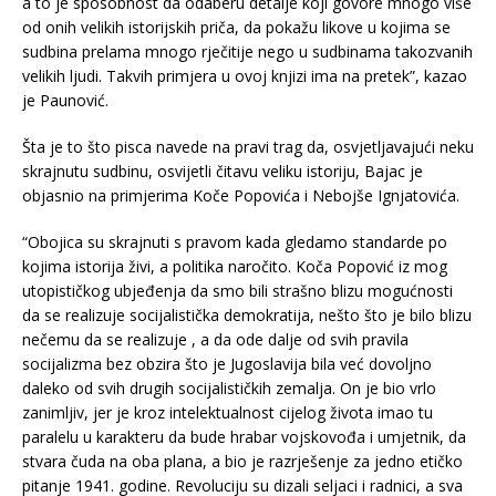
a to je sposobnost da odaberu detalje koji govore mnogo više
od onih velikih istorijskih priča, da pokažu likove u kojima se
sudbina prelama mnogo rječitije nego u sudbinama takozvanih
velikih ljudi. Takvih primjera u ovoj knjizi ima na pretek”, kazao
je Paunović.
Šta je to što pisca navede na pravi trag da, osvjetljavajući neku
skrajnutu sudbinu, osvijetli čitavu veliku istoriju, Bajac je
objasnio na primjerima Koče Popovića i Nebojše Ignjatovića.
“Obojica su skrajnuti s pravom kada gledamo standarde po
kojima istorija živi, a politika naročito. Koča Popović iz mog
utopističkog ubjeđenja da smo bili strašno blizu mogućnosti
da se realizuje socijalistička demokratija, nešto što je bilo blizu
nečemu da se realizuje , a da ode dalje od svih pravila
socijalizma bez obzira što je Jugoslavija bila već dovoljno
daleko od svih drugih socijalističkih zemalja. On je bio vrlo
zanimljiv, jer je kroz intelektualnost cijelog života imao tu
paralelu u karakteru da bude hrabar vojskovođa i umjetnik, da
stvara čuda na oba plana, a bio je razrješenje za jedno etičko
pitanje 1941. godine. Revoluciju su dizali seljaci i radnici, a sva