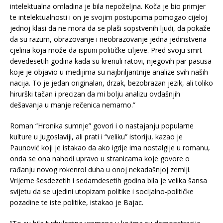
intelektualna omladina je bila nepoželjna. Koča je bio primjer
te intelektualnosti i on je svojim postupcima pomogao cijeloj
jednoj klasi da ne mora da se plaši sopstvenih ljudi, da pokaže
da su razum, obrazovanje i neobrazovanje jedna jedinstvena
cjelina koja može da ispuni političke ciljeve. Pred svoju smrt
devedesetih godina kada su krenuli ratovi, njegovih par pasusa
koje je objavio u medijima su najbriljantnije analize svih naših
nacija. To je jedan originalan, drzak, bezobrazan jezik, ali toliko
hirurški tačan i precizan da mi bolju analizu ovdašnjih
dešavanja u manje rečenica nemamo.”
Roman “Hronika sumnje” govori i o nastajanju popularne
kulture u Jugoslaviji, ali prati i “veliku” istoriju, kazao je
Paunović koji je istakao da ako igdje ima nostalgije u romanu,
onda se ona nahodi upravo u stranicama koje govore o
rađanju novog rokenrol duha u onoj nekadašnjoj zemlji.
Vrijeme šesdezetih i sedamdesetih godina bila je velika šansa
svijetu da se ujedini utopizam politike i socijalno-političke
pozadine te iste politike, istakao je Bajac.