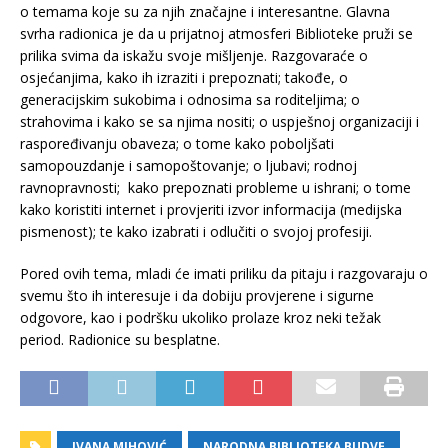
o temama koje su za njih značajne i interesantne. Glavna
svrha radionica je da u prijatnoj atmosferi Biblioteke pruži se
prilika svima da iskažu svoje mišljenje. Razgovaraće o
osjećanjima, kako ih izraziti i prepoznati; takođe, o
generacijskim sukobima i odnosima sa roditeljima; o
strahovima i kako se sa njima nositi; o uspješnoj organizaciji i
raspoređivanju obaveza; o tome kako poboljšati
samopouzdanje i samopoštovanje; o ljubavi; rodnoj
ravnopravnosti; kako prepoznati probleme u ishrani; o tome
kako koristiti internet i provjeriti izvor informacija (medijska
pismenost); te kako izabrati i odlučiti o svojoj profesiji.
Pored ovih tema, mladi će imati priliku da pitaju i razgovaraju o
svemu što ih interesuje i da dobiju provjerene i sigurne
odgovore, kao i podršku ukoliko prolaze kroz neki težak
period. Radionice su besplatne.
IVANA MIHOVIĆ
NARODNA BIBLIOTEKA BUDVE