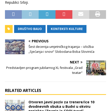
Republici Srbiji.
DRUŠTVO BAUO
KONTEKSTI KULTURE
PREVIOUS
Šest decenija umjetničkog trajanja – izložba
„Sjećanja i snovi“ Slobodana Boba Slovinića
NEXT
Predstavljen program jubilarnog XL festivala „Grad
teatar“
RELATED ARTICLES
Otvoren javni poziv za trenere/ice 10
dvodnevnih obuka u Budvi u okviru
projekta “Znanje je COOLtura!”