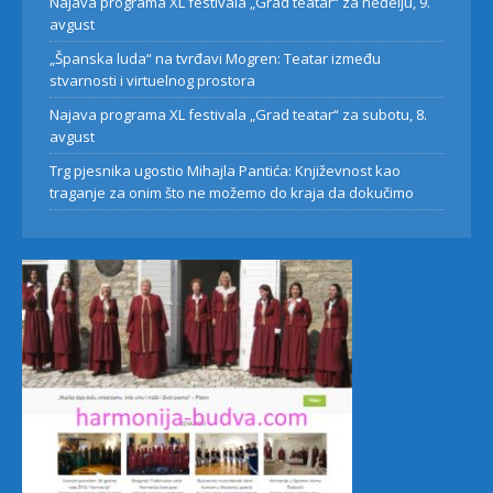
Najava programa XL festivala „Grad teatar“ za neđelju, 9.
avgust
„Španska luda“ na tvrđavi Mogren: Teatar između
stvarnosti i virtuelnog prostora
Najava programa XL festivala „Grad teatar“ za subotu, 8.
avgust
Trg pjesnika ugostio Mihajla Pantića: Književnost kao
traganje za onim što ne možemo do kraja da dokučimo