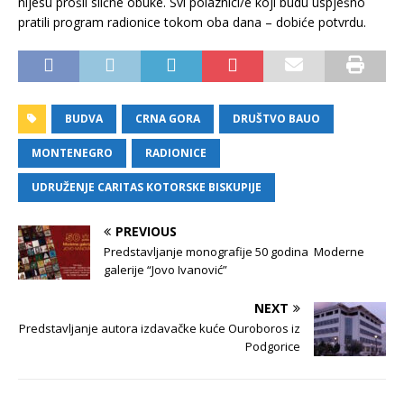
nijesu prošli slične obuke. Svi polaznici/e koji budu uspješno
pratili program radionice tokom oba dana – dobiće potvrdu.
BUDVA
CRNA GORA
DRUŠTVO BAUO
MONTENEGRO
RADIONICE
UDRUŽENJE CARITAS KOTORSKE BISKUPIJE
PREVIOUS
Predstavljanje monografije 50 godina Moderne
galerije “Jovo Ivanović”
NEXT
Predstavljanje autora izdavačke kuće Ouroboros iz
Podgorice