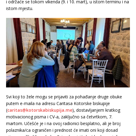
i održaće se tokom vikenda (9. i 10. mart), u istom terminu i na
istom mjestu.
Svi koji to žele mogu se prijaviti za pohađanje druge obuke
putem e-maila na adresu Caritasa Kotorske biskupije
(
caritas@kotorskabiskupija.me
), dostavljanjem kratkog
motivacionog pisma i CV-a, zaključno sa četvrtkom, 7.
martom. Učešće je i na ovoj radionici besplatno, ali je broj
polaznika/ca ograničen i prednost će imati oni koji dosad