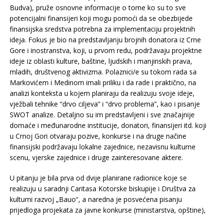
Budva), pruže osnovne informacije o tome ko su to sve
potencijalni finansijeri koji mogu pomoći da se obezbijede
finansijska sredstva potrebna za implementaciju projektnih
ideja. Fokus je bio na predstavljanju brojnih donatora iz Crne
Gore i inostranstva, koji, u prvom redu, podržavaju projektne
ideje iz oblasti kulture, baštine, ljudskih i manjinskih prava,
mladih, društvenog aktivizma. Polaznici/e su tokom rada sa
Markovićem i Medinom imali priliku i da rade i praktično, na
analizi konteksta u kojem planiraju da realizuju svoje ideje,
vježbali tehnike “drvo ciljeva” i “drvo problema”, kao i pisanje
SWOT analize. Detaljno su im predstavljeni i sve značajnije
domaće i međunarodne institucije, donatori, finansijeri itd. koji
u Crnoj Gori otvaraju pozive, konkurse i na druge načine
finansijski podržavaju lokalne zajednice, nezavisnu kulturne
scenu, vjerske zajednice i druge zainteresovane aktere.
U pitanju je bila prva od dvije planirane radionice koje se
realizuju u saradnji Caritasa Kotorske biskupije i Društva za
kulturni razvoj „Bauo“, a naredna je posvećena pisanju
prijedloga projekata za javne konkurse (ministarstva, opštine),