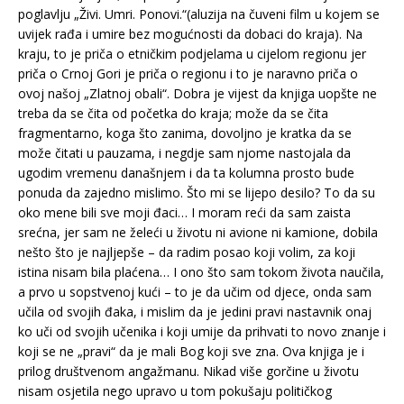
poglavlju „Živi. Umri. Ponovi.“(aluzija na čuveni film u kojem se
uvijek rađa i umire bez mogućnosti da dobaci do kraja). Na
kraju, to je priča o etničkim podjelama u cijelom regionu jer
priča o Crnoj Gori je priča o regionu i to je naravno priča o
ovoj našoj „Zlatnoj obali“. Dobra je vijest da knjiga uopšte ne
treba da se čita od početka do kraja; može da se čita
fragmentarno, koga što zanima, dovoljno je kratka da se
može čitati u pauzama, i negdje sam njome nastojala da
ugodim vremenu današnjem i da ta kolumna prosto bude
ponuda da zajedno mislimo. Što mi se lijepo desilo? To da su
oko mene bili sve moji đaci… I moram reći da sam zaista
srećna, jer sam ne želeći u životu ni avione ni kamione, dobila
nešto što je najljepše – da radim posao koji volim, za koji
istina nisam bila plaćena… I ono što sam tokom života naučila,
a prvo u sopstvenoj kući – to je da učim od djece, onda sam
učila od svojih đaka, i mislim da je jedini pravi nastavnik onaj
ko uči od svojih učenika i koji umije da prihvati to novo znanje i
koji se ne „pravi“ da je mali Bog koji sve zna. Ova knjiga je i
prilog društvenom angažmanu. Nikad više gorčine u životu
nisam osjetila nego upravo u tom pokušaju političkog