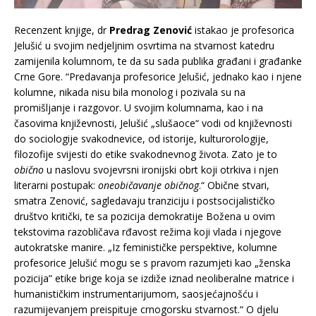
Recenzent knjige, dr
Predrag Zenović
istakao je profesorica
Jelušić u svojim nedjeljnim osvrtima na stvarnost katedru
zamijenila kolumnom, te da su sada publika građani i građanke
Crne Gore. “Predavanja profesorice Jelušić, jednako kao i njene
kolumne, nikada nisu bila monolog i pozivala su na
promišljanje i razgovor. U svojim kolumnama, kao i na
časovima književnosti, Jelušić „slušaoce“ vodi od književnosti
do sociologije svakodnevice, od istorije, kulturorologije,
filozofije svijesti do etike svakodnevnog života. Zato je to
obično
u naslovu svojevrsni ironijski obrt koji otrkiva i njen
literarni postupak:
oneobičavanje običnog
.“ Obične stvari,
smatra Zenović, sagledavaju tranziciju i postsocijalističko
društvo kritički, te sa pozicija demokratije Božena u ovim
tekstovima razobličava rđavost režima koji vlada i njegove
autokratske manire. „Iz feminističke perspektive, kolumne
profesorice Jelušić mogu se s pravom razumjeti kao „ženska
pozicija” etike brige koja se izdiže iznad neoliberalne matrice i
humanističkim instrumentarijumom, saosjećajnošću i
razumijevanjem preispituje crnogorsku stvarnost.“ O djelu