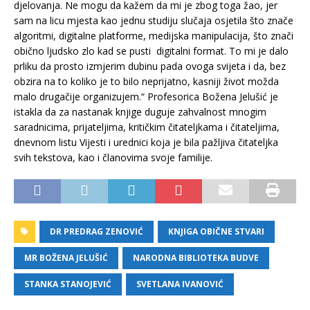
djelovanja. Ne mogu da kažem da mi je zbog toga žao, jer
sam na licu mjesta kao jednu studiju slučaja osjetila što znače
algoritmi, digitalne platforme, medijska manipulacija, što znači
obično ljudsko zlo kad se pusti digitalni format. To mi je dalo
prliku da prosto izmjerim dubinu pada ovoga svijeta i da, bez
obzira na to koliko je to bilo neprijatno, kasniji život možda
malo drugačije organizujem.“ Profesorica Božena Jelušić je
istakla da za nastanak knjige duguje zahvalnost mnogim
saradnicima, prijateljima, kritičkim čitateljkama i čitateljima,
dnevnom listu Vijesti i urednici koja je bila pažljiva čitateljka
svih tekstova, kao i članovima svoje familije.
DR PREDRAG ZENOVIĆ
KNJIGA OBIČNE STVARI
MR BOŽENA JELUŠIĆ
NARODNA BIBLIOTEKA BUDVE
STANKA STANOJEVIĆ
SVETLANA IVANOVIĆ