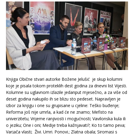
Knjiga Obične stvari autorke Božene Jelušić je skup kolumni
koje je pisala tokom proteklih dest godina za dnevni list Vijesti.
Kolumne su uglavnom izlazile jedanput mjesečno, a za više od
deset godina nakupilo ih se blizu sto pedeset. Napravljen je
izbor za knjigu i one su grupisane u cjeline: Teško buđenje;
Reforma još nije umrla, a kad će ne znamo; Mefisto na
univerzitetu; Vrijeme ranjivosti i mogućnosti; Vavilonska kula ili
o jeziku; One i oni; Medije treba kažnjavati?; Ko to tamo peva;
Varjača vlasti; Živi. Umri. Ponovi.; Zlatna obala; Siromasi s