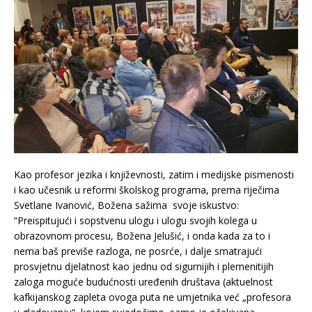
Kao profesor jezika i književnosti, zatim i medijske pismenosti
i kao učesnik u reformi školskog programa, prema riječima
Svetlane Ivanović, Božena sažima svoje iskustvo:
“Preispitujući i sopstvenu ulogu i ulogu svojih kolega u
obrazovnom procesu, Božena Jelušić, i onda kada za to i
nema baš previše razloga, ne posrće, i dalje smatrajući
prosvjetnu djelatnost kao jednu od sigurnijih i plemenitijih
zaloga moguće budućnosti uređenih društava (aktuelnost
kafkijanskog zapleta ovoga puta ne umjetnika već „profesora