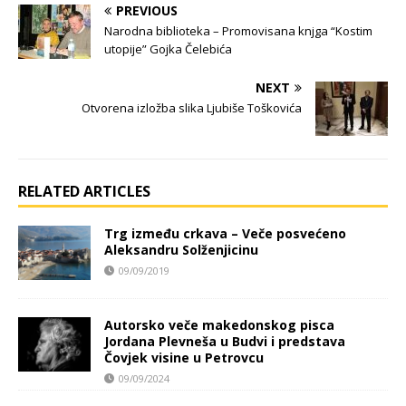
PREVIOUS
Narodna biblioteka – Promovisana knjga “Kostim
utopije” Gojka Čelebića
NEXT
Otvorena izložba slika Ljubiše Toškovića
RELATED ARTICLES
Trg između crkava – Veče posvećeno
Aleksandru Solženjicinu
09/09/2019
Autorsko veče makedonskog pisca
Jordana Plevneša u Budvi i predstava
Čovjek visine u Petrovcu
09/09/2024