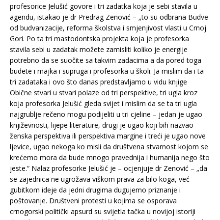
profesorice Jelušić govore i tri zadatka koja je sebi stavila u
agendu, istakao je dr Predrag Zenović – „to su odbrana Budve
od budvanizacije, reforma školstva i smjenjivost vlasti u Crnoj
Gori. Po ta tri mastodontska projekta koja je profesorka
stavila sebi u zadatak možete zamisliti koliko je energije
potrebno da se suočite sa takvim zadacima a da pored toga
budete i majka i supruga i profesorka u školi. Ja mislim da i ta
tri zadataka i ovo što danas predstavljamo u vidu knjige
Obične stvari u stvari polaze od tri perspektive, tri ugla kroz
koja profesorka Jelušić gleda svijet i mislim da se ta tri ugla
najgrublje rečeno mogu podijeliti u tri cjeline – jedan je ugao
književnosti, lijepe literature, drugi je ugao koji bih nazvao
ženska perspektiva ili perspektiva margine i treći je ugao nove
ljevice, ugao nekoga ko misli da društvena stvarnost kojom se
krećemo mora da bude mnogo pravednija i humanija nego što
jeste.“ Nalaz profesorke Jelušić je – ocjenjuje dr Zenović – „da
se zajednica ne ugrožava viškom prava za bilo koga, već
gubitkom ideje da jedni drugima dugujemo priznanje i
poštovanje. Društveni protesti u kojima se osporava
crnogorski politički apsurd su svijetla tačka u novijoj istoriji