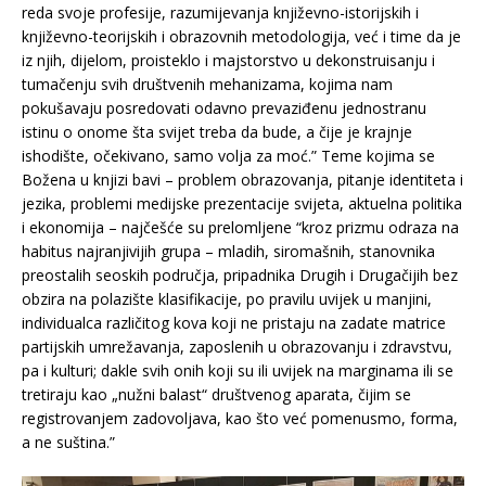
reda svoje profesije, razumijevanja književno-istorijskih i
književno-teorijskih i obrazovnih metodologija, već i time da je
iz njih, dijelom, proisteklo i majstorstvo u dekonstruisanju i
tumačenju svih društvenih mehanizama, kojima nam
pokušavaju posredovati odavno prevaziđenu jednostranu
istinu o onome šta svijet treba da bude, a čije je krajnje
ishodište, očekivano, samo volja za moć.” Teme kojima se
Božena u knjizi bavi – problem obrazovanja, pitanje identiteta i
jezika, problemi medijske prezentacije svijeta, aktuelna politika
i ekonomija – najčešće su prelomljene “kroz prizmu odraza na
habitus najranjivijih grupa – mladih, siromašnih, stanovnika
preostalih seoskih područja, pripadnika Drugih i Drugačijih bez
obzira na polazište klasifikacije, po pravilu uvijek u manjini,
individualca različitog kova koji ne pristaju na zadate matrice
partijskih umrežavanja, zaposlenih u obrazovanju i zdravstvu,
pa i kulturi; dakle svih onih koji su ili uvijek na marginama ili se
tretiraju kao „nužni balast“ društvenog aparata, čijim se
registrovanjem zadovoljava, kao što već pomenusmo, forma,
a ne suština.”