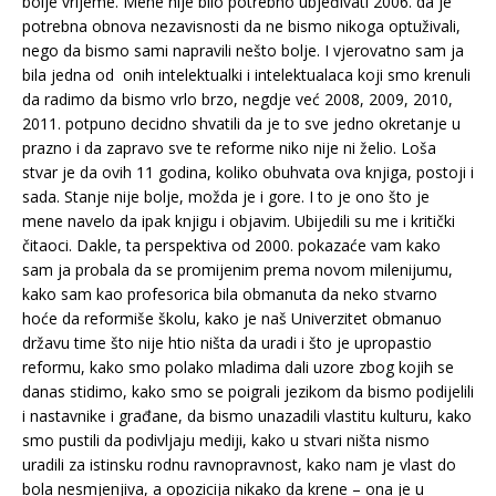
bolje vrijeme. Mene nije bilo potrebno ubjeđivati 2006. da je
potrebna obnova nezavisnosti da ne bismo nikoga optuživali,
nego da bismo sami napravili nešto bolje. I vjerovatno sam ja
bila jedna od onih intelektualki i intelektualaca koji smo krenuli
da radimo da bismo vrlo brzo, negdje već 2008, 2009, 2010,
2011. potpuno decidno shvatili da je to sve jedno okretanje u
prazno i da zapravo sve te reforme niko nije ni želio. Loša
stvar je da ovih 11 godina, koliko obuhvata ova knjiga, postoji i
sada. Stanje nije bolje, možda je i gore. I to je ono što je
mene navelo da ipak knjigu i objavim. Ubijedili su me i kritički
čitaoci. Dakle, ta perspektiva od 2000. pokazaće vam kako
sam ja probala da se promijenim prema novom milenijumu,
kako sam kao profesorica bila obmanuta da neko stvarno
hoće da reformiše školu, kako je naš Univerzitet obmanuo
državu time što nije htio ništa da uradi i što je upropastio
reformu, kako smo polako mladima dali uzore zbog kojih se
danas stidimo, kako smo se poigrali jezikom da bismo podijelili
i nastavnike i građane, da bismo unazadili vlastitu kulturu, kako
smo pustili da podivljaju mediji, kako u stvari ništa nismo
uradili za istinsku rodnu ravnopravnost, kako nam je vlast do
bola nesmjenjiva, a opozicija nikako da krene – ona je u