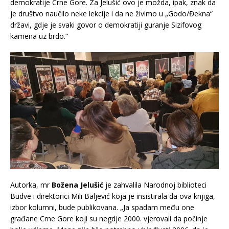
demokratije Crne Gore. Za Jelušić ovo je možda, ipak, znak da
je društvo naučilo neke lekcije i da ne živimo u „Godo/Đekna“
državi, gdje je svaki govor o demokratiji guranje Sizifovog
kamena uz brdo.“
Autorka, mr
Božena Jelušić
je zahvalila Narodnoj biblioteci
Budve i direktorici Mili Baljević koja je insistirala da ova knjiga,
izbor kolumni, bude publikovana. „Ja spadam među one
građane Crne Gore koji su negdje 2000. vjerovali da počinje