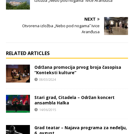
Izložba „Nebo pod nogamaˮ Ivice Aranđusa
NEXT
Otvorena izložba „Nebo pod nogamaˮ Ivice
Aranđusa
RELATED ARTICLES
Održana promocija prvog broja časopisa
“Konteksti kulture”
08/03/2024
Stari grad, Citadela – Održan koncert
ansambla Halka
14/06/2015
Grad teatar – Najava programa za neđelju,
6. avgust