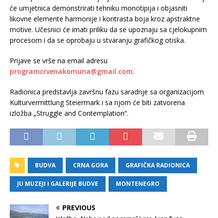
će umjetnica demonstrirati tehniku monotipija i objasniti
likovne elemente harmonije i kontrasta boja kroz apstraktne
motive. Učesnici će imati priliku da se upoznaju sa cjelokupnim
procesom i da se oprobaju u stvaranju grafičkog otiska.
Prijave se vrše na email adresu
programcrvenakomuna@gmail.com
.
Radionica predstavlja završnu fazu saradnje sa organizacijom
Kulturvermittlung Steiermark i sa njom će biti zatvorena
izložba „Struggle and Contemplation“.
BUDVA
CRNA GORA
GRAFIČKA RADIONICA
JU MUZEJI I GALERIJE BUDVE
MONTENEGRO
PREVIOUS