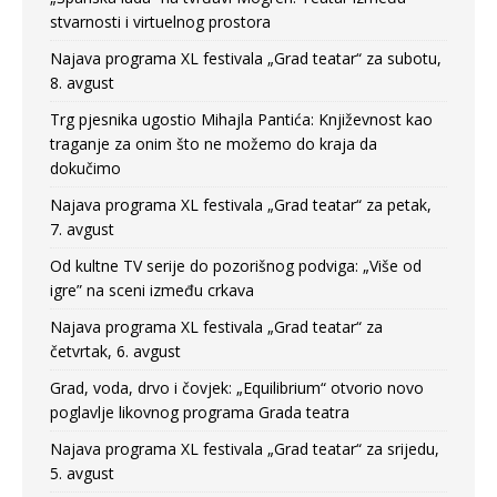
stvarnosti i virtuelnog prostora
Najava programa XL festivala „Grad teatar“ za subotu,
8. avgust
Trg pjesnika ugostio Mihajla Pantića: Književnost kao
traganje za onim što ne možemo do kraja da
dokučimo
Najava programa XL festivala „Grad teatar“ za petak,
7. avgust
Od kultne TV serije do pozorišnog podviga: „Više od
igre” na sceni između crkava
Najava programa XL festivala „Grad teatar“ za
četvrtak, 6. avgust
Grad, voda, drvo i čovjek: „Equilibrium“ otvorio novo
poglavlje likovnog programa Grada teatra
Najava programa XL festivala „Grad teatar“ za srijedu,
5. avgust