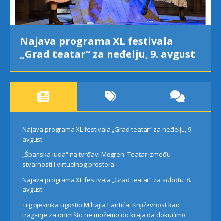
Najava programa XL festivala
„Grad teatar“ za neđelju, 9. avgust
Najava programa XL festivala „Grad teatar“ za neđelju, 9.
avgust
„Španska luda“ na tvrđavi Mogren: Teatar između
stvarnosti i virtuelnog prostora
Najava programa XL festivala „Grad teatar“ za subotu, 8.
avgust
Trg pjesnika ugostio Mihajla Pantića: Književnost kao
traganje za onim što ne možemo do kraja da dokučimo