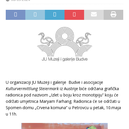
U organizaciji JU Muzeji i galerije Budve i asocijacije
Kulturvermittlung Steiermark
iz Austrije biće održana grafička
radionica pod nazivom „Izlet u boju kroz monotipiju” koju će
održati umjetnica Maryam Farhang. Radionica će se održati u
Spomen-domu „Crvena komuna“ u Petrovcu u petak, 10.maja
u 11h.