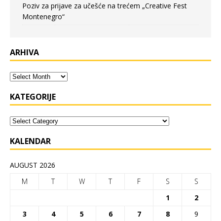
Poziv za prijave za učešće na trećem „Creative Fest
Montenegro“
ARHIVA
KATEGORIJE
KALENDAR
AUGUST 2026
M
T
W
T
F
S
S
1
2
3
4
5
6
7
8
9