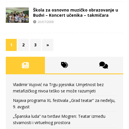
Škola za osnovno muzičko obrazovanje u
Budvi – Koncert učenika – takmičara
20/07/2008
1
2
3
»
Vladimir Vujović na Trgu pjesnika: Umjetnost bez
metafizičkog nivoa teško se može razumjeti
Najava programa XL festivala „Grad teatar“ za neđelju,
9. avgust
„Španska luda“ na tvrđavi Mogren: Teatar između
stvarnosti i virtuelnog prostora