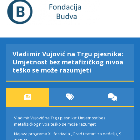
Vladimir Vujović na Trgu pjesnika:
Umjetnost bez metafizičkog nivoa
teško se može razumjeti
Vladimir Vujović na Trgu pjesnika: Umjetnost bez
metafizičkog nivoa teško se može razumjeti
Najava programa XL festivala „Grad teatar“ za neđelju, 9.