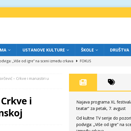
IMA
USTANOVE KULTURE
ŠKOLE
DRUŠTVA
dviga: „Više od igre” na sceni između crkava
FOKUS
eatar“ za četvrtak, 6. avgust
FOKUS
rčević – Crkve i manastiri u
ium“ otvorio novo poglavlje likovnog programa Grada teatra
FOKUS
eatar“ za srijedu, 5. avgust
FOKUS
Crkve i
eatar“ za petak, 7. avgust
FOKUS
Najava programa XL festival
teatar“ za petak, 7. avgust
nskoj
Od kultne TV serije do pozor
podviga: „Više od igre” na sc
između crkava