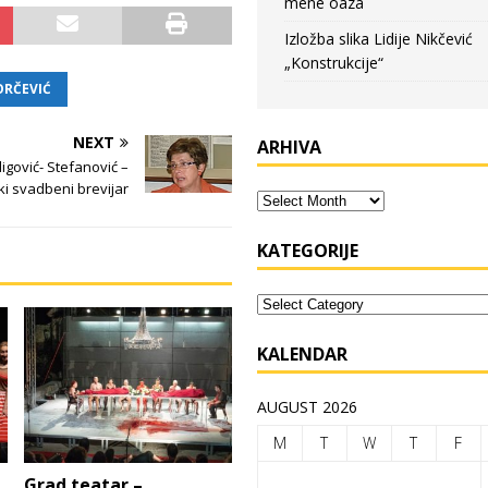
mene oaza
Izložba slika Lidije Nikčević
„Konstrukcije“
RČEVIĆ
NEXT
ARHIVA
igović- Stefanović –
ki svadbeni brevijar
KATEGORIJE
KALENDAR
AUGUST 2026
M
T
W
T
F
Grad teatar –