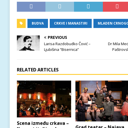
BUDVA
CRKVE I MANASTIRI
MLADEN CRNOGO
PREVIOUS
Larisa Razdobudko Čović –
Dr Mila Med
Ljubišina “Bisernica”
Paštrovs
RELATED ARTICLES
Scena između crkava –
Grad teatar – Najava