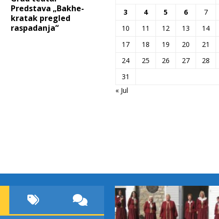
Predstava „Bakhe-
3
4
5
6
7
kratak pregled
raspadanja“
10
11
12
13
14
17
18
19
20
21
24
25
26
27
28
31
« Jul