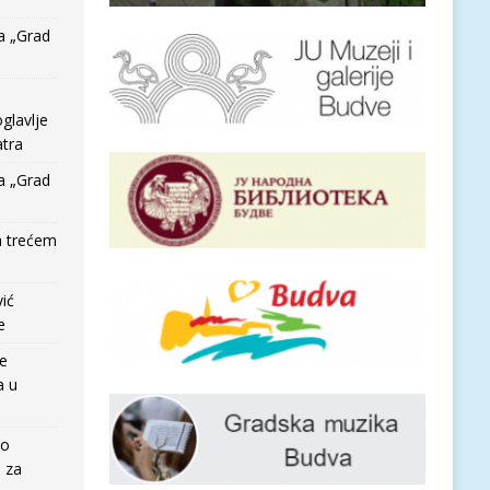
a „Grad
glavlje
tra
a „Grad
a trećem
vić
e
re
a u
io
e za