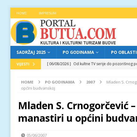
HOME
IMPRESUM
SADRŽAJ 2025
PO GODINAMA
PO OBLAST
[ 06/08/2026 ]
Od kultne TV serije do pozorišnog po
VIJESTI
[ 05/08/2026 ]
Najava programa XL festivala „Grad t
HOME
PO GODINAMA
2007
Mladen S. Crnogo
[ 05/08/2026 ]
Grad, voda, drvo i čovjek: „Equilibr
općini budvanskoj
[ 04/08/2026 ]
Najava programa XL festivala „Grad t
Mladen S. Crnogorčević – 
[ 06/08/2026 ]
Najava programa XL festivala „Grad t
manastiri u općini budva
05/06/2007