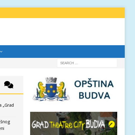
a „Grad
išnog
eni