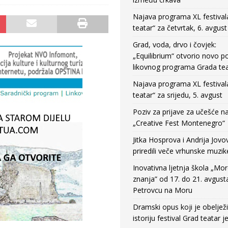
Najava programa XL festival
teatar“ za četvrtak, 6. avgust
Grad, voda, drvo i čovjek:
„Equilibrium“ otvorio novo po
likovnog programa Grada tea
Najava programa XL festival
teatar“ za srijedu, 5. avgust
Poziv za prijave za učešće n
„Creative Fest Montenegro“
Jitka Hosprova i Andrija Jovo
priredili veče vrhunske muzik
Inovativna ljetnja škola „Mo
znanja” od 17. do 21. avgust
Petrovcu na Moru
Dramski opus koji je obeljež
istoriju festival Grad teatar j