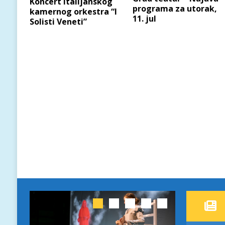
Koncert italijanskog
programa za utorak,
kamernog orkestra “I
11. jul
Solisti Veneti”