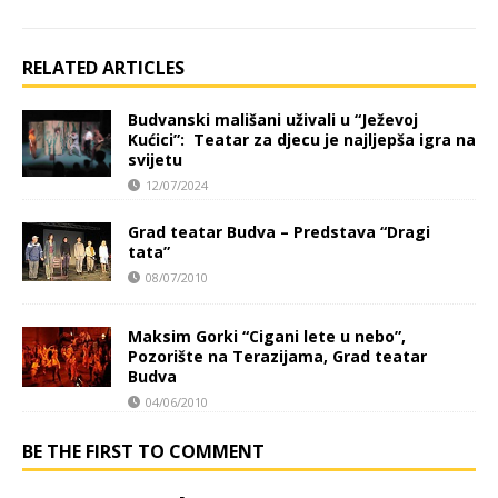
RELATED ARTICLES
Budvanski mališani uživali u “Ježevoj
Kućici”: Teatar za djecu je najljepša igra na
svijetu
12/07/2024
Grad teatar Budva – Predstava “Dragi
tata”
08/07/2010
Maksim Gorki “Cigani lete u nebo”,
Pozorište na Terazijama, Grad teatar
Budva
04/06/2010
BE THE FIRST TO COMMENT