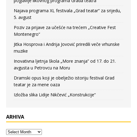
poglavlje likovnog programa Grada teatra
Najava programa XL festivala „Grad teatar“ za srijedu,
5. avgust
Poziv za prijave za učešće na trećem „Creative Fest
Montenegro“
Jitka Hosprova i Andrija Jovović priredili veče vrhunske
muzike
Inovativna ljetnja škola „More znanja” od 17. do 21.
avgusta u Petrovcu na Moru
Dramski opus koji je obelježio istoriju festival Grad
teatar je za mene oaza
Izložba slika Lidije Nikčević „Konstrukcije“
ARHIVA