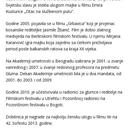
Svjetsku slavu je stekla ulogom majke u filmu Emira
Kusturice „Otac na službenom putu“.
Godine 2005. pojavila se u filmu „Grbavica“ koji je prvjenac
bosanske rediteljke Jasmile Žbanić. Film je dobio zlatnog
medvjeda na Berlinskom filmskom festivalu. U njemu Mirjana
Karanović igra majku koja zajedno sa ćerkom preživljava
period posle balkanskih ratova sa kraja XX vijeka.
Na Akademiji umetnosti u Beogradu izabrana je 2001. u zvanje
vanrednog i 2007. u zvanje redovnog profesora na predmetu
Gluma. Dekan Akademije umetnosti bila je u dva mandata, od
2001. do 2003. i od 2009.
Godine 2010. je učestvovala u radionici za glumce i reditelje na
Filmskom festivalu u Utrehtu i Pozorišnoj radionici na
Pozorišnom festivalu u Bogoti.
Dobitnica je nagrade za najbolju žensku ulogu u filmu Vir na
42. Sofestu 2013. godine.