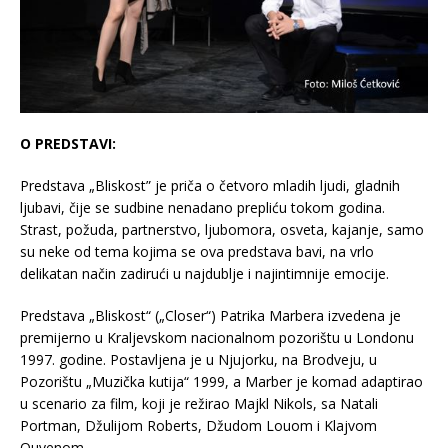
O PREDSTAVI:
Predstava „Bliskost” je priča o četvoro mladih ljudi, gladnih
ljubavi, čije se sudbine nenadano prepliću tokom godina.
Strast, požuda, partnerstvo, ljubomora, osveta, kajanje, samo
su neke od tema kojima se ova predstava bavi, na vrlo
delikatan način zadirući u najdublje i najintimnije emocije.
Predstava „Bliskost“ („Closer“) Patrika Marbera izvedena je
premijerno u Kraljevskom nacionalnom pozorištu u Londonu
1997. godine. Postavljena je u Njujorku, na Brodveju, u
Pozorištu „Muzička kutija“ 1999, a Marber je komad adaptirao
u scenario za film, koji je režirao Majkl Nikols, sa Natali
Portman, Džulijom Roberts, Džudom Louom i Klajvom
Ouvenom.