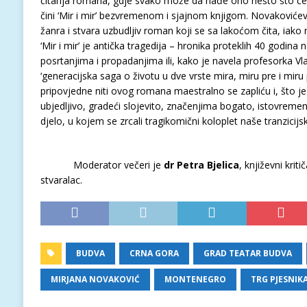
čitanja romana, gdje svako može da nađe ono nešto što će g
čini ‘Mir i mir’ bezvremenom i sjajnom knjigom. Novakoviće
žanra i stvara uzbudljiv roman koji se sa lakoćom čita, iako n
‘Mir i mir’ je antička tragedija – hronika proteklih 40 godin
posrtanjima i propadanjima ili, kako je navela profesorka Vl
‘generacijska saga o životu u dve vrste mira, miru pre i miru
pripovjedne niti ovog romana maestralno se zapliću i, što je
ubjedljivo, gradeći slojevito, značenjima bogato, istovremen
djelo, u kojem se zrcali tragikomični koloplet naše tranzicijs
Moderator večeri je
dr Petra Bjelica
, književni kriti
stvaralac.
BUDVA
CRNA GORA
GRAD TEATAR BUDVA
MIRJANA NOVAKOVIĆ
MONTENEGRO
TRG PJESNIK