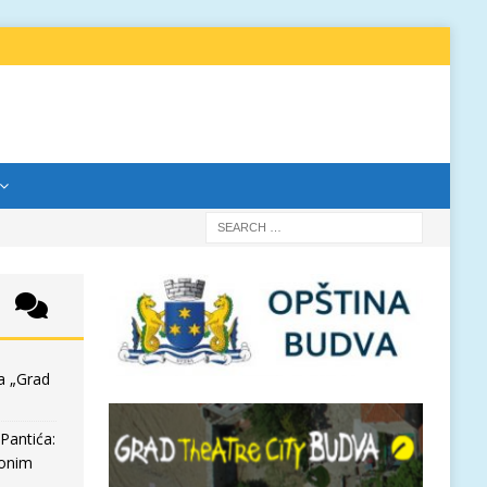
a „Grad
Pantića:
 onim