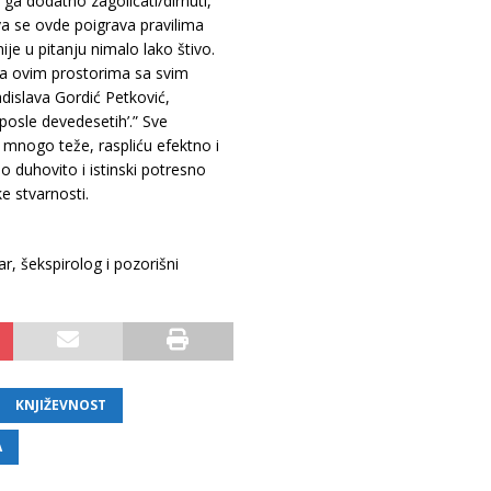
a dodatno zagolicati/dirnuti,
va se ovde poigrava pravilima
ije u pitanju nimalo lako štivo.
a na ovim prostorima sa svim
adislava Gordić Petković,
 posle devedesetih’.” Sve
 mnogo teže, raspliću efektno i
o duhovito i istinski potresno
ke stvarnosti.
čar, šekspirolog i pozorišni
KNJIŽEVNOST
A