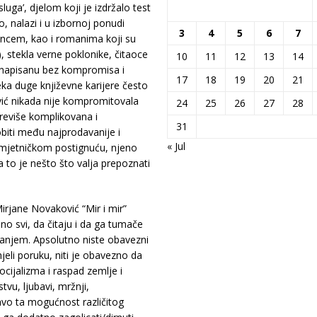
uga’, djelom koji je izdržalo test
, nalazi i u izbornoj ponudi
3
4
5
6
7
ijencem, kao i romanima koji su
1), stekla verne poklonike, čitaoce
10
11
12
13
14
u napisanu bez kompromisa i
17
18
19
20
21
eka duge književne karijere često
vić nikada nije kompromitovala
24
25
26
27
28
previše komplikovana i
31
biti među najprodavanije i
« Jul
 umjetničkom postignuću, njeno
 to je nešto što valja prepoznati
rjane Novaković “Mir i mir”
no svi, da čitaju i da ga tumače
anjem. Apsolutno niste obavezni
jeli poruku, niti je obavezno da
ocijalizma i raspad zemlje i
stvu, ljubavi, mržnji,
ravo ta mogućnost različitog