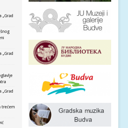
a „Grad
išnog
eni
a „Grad
glavlje
tra
a „Grad
a trećem
vić