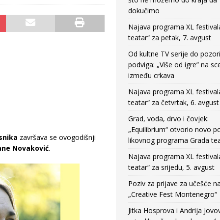
dokučimo
Najava programa XL festival
teatar“ za petak, 7. avgust
Od kultne TV serije do pozor
podviga: „Više od igre” na sc
između crkava
Najava programa XL festival
teatar“ za četvrtak, 6. avgust
Grad, voda, drvo i čovjek:
„Equilibrium“ otvorio novo po
snika
završava se ovogodišnji
likovnog programa Grada tea
ane Novaković
.
Najava programa XL festival
teatar“ za srijedu, 5. avgust
Poziv za prijave za učešće n
„Creative Fest Montenegro“
Jitka Hosprova i Andrija Jovo