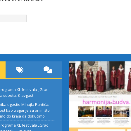
rograma XL festivala „Grad
za subotu, 8. avgust
nika ugostio Mihajla Pantića:
ost kao traganje za onim što
mo do kraja da dokučimo
esnika ugostio
Najava programa XL
rograma XL festivala „Grad
 Pantića:
festivala „Grad teatar