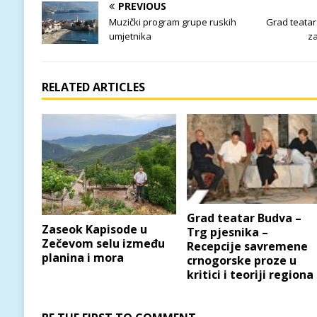
PREVIOUS
Muzički program grupe ruskih
Grad teatar
umjetnika
za
RELATED ARTICLES
Grad teatar Budva –
Zaseok Kapisode u
Trg pjesnika –
Zečevom selu između
Recepcije savremene
planina i mora
crnogorske proze u
kritici i teoriji regiona