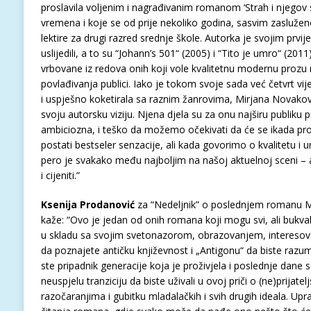
proslavila voljenim i nagrađivanim romanom ‘Strah i njegov sl
vremena i koje se od prije nekoliko godina, sasvim zasluženo
lektire za drugi razred srednje škole. Autorka je svojim prv
uslijedili, a to su “Johann’s 501“ (2005) i “Tito je umro“ (201
vrbovane iz redova onih koji vole kvalitetnu modernu proz
povlađivanja publici. Iako je tokom svoje sada već četvrt vij
i uspješno koketirala sa raznim žanrovima, Mirjana Novako
svoju autorsku viziju. Njena djela su za onu najširu publiku 
ambiciozna, i teško da možemo očekivati da će se ikada pro
postati bestseler senzacije, ali kada govorimo o kvalitetu i
pero je svakako među najboljim na našoj aktuelnoj sceni – a
i cijeniti.”
Ksenija Prodanović
za “Nedeljnik” o poslednjem romanu Mi
kaže: “Ovo je jedan od onih romana koji mogu svi, ali bukval
u skladu sa svojim svetonazorom, obrazovanjem, interesov
da poznajete antičku književnost i „Antigonu“ da biste razum
ste pripadnik generacije koja je proživjela i poslednje dane s
neuspjelu tranziciju da biste uživali u ovoj priči o (ne)prijatelj
razočaranjima i gubitku mladalačkih i svih drugih ideala. Up