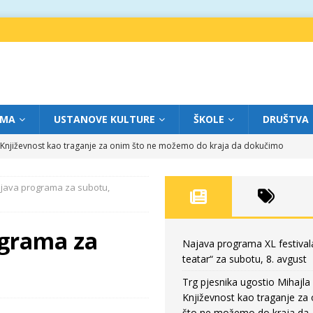
IMA
USTANOVE KULTURE
ŠKOLE
DRUŠTVA
a: Književnost kao traganje za onim što ne možemo do kraja da dokučimo
ajava programa za subotu,
eatar“ za petak, 7. avgust
FOKUS
dviga: „Više od igre” na sceni između crkava
FOKUS
ograma za
eatar“ za četvrtak, 6. avgust
FOKUS
Najava programa XL festival
teatar“ za subotu, 8. avgust
eatar“ za subotu, 8. avgust
FOKUS
Trg pjesnika ugostio Mihajla 
Književnost kao traganje za
što ne možemo do kraja da