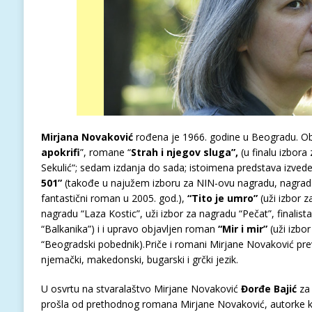
Mirjana Novaković
rođena je 1966. godine u Beogradu. Obja
apokrifi
”, romane “
Strah i njegov sluga”,
(u finalu izbora
Sekulić“; sedam izdanja do sada; istoimena predstava izve
501”
(takođe u najužem izboru za NIN-ovu nagradu, nagrada
fantastični roman u 2005. god.),
“Tito je umro”
(uži izbor z
nagradu “Laza Kostic”, uži izbor za nagradu “Pečat”, final
“Balkanika”) i i upravo objavljen roman
“Mir i mir”
(uži izbo
“Beogradski pobednik).Priče i romani Mirjane Novaković prev
njemački, makedonski, bugarski i grčki jezik.
U osvrtu na stvaralaštvo Mirjane Novaković
Đorđe Bajić
za 
prošla od prethodnog romana Mirjane Novaković, autorke ko