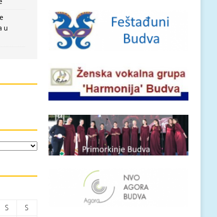
e
re
a u
S
S