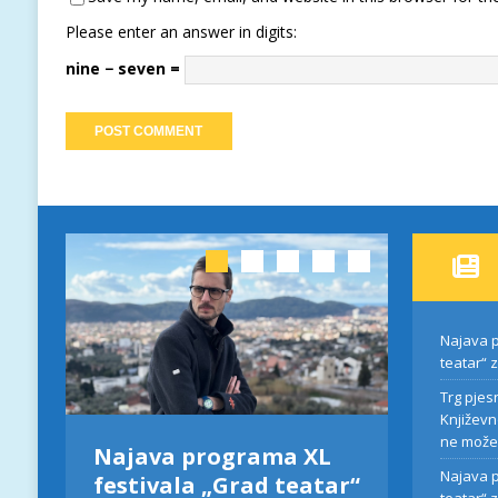
Please enter an answer in digits:
nine − seven =
Najava p
teatar“ 
Trg pjes
Književn
ne može
L
Najava programa XL
Trg pj
Najava p
tar“
festivala „Grad teatar“
Mihajla