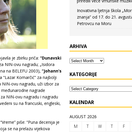
priredili veče vrhunske muzik
Inovativna ljetnja škola „Mo
znanja” od 17. do 21. avgust
Petrovcu na Moru
ARHIVA
vila je zbirku priča:
“Dunavski
 za NIN-ovu nagradu; „Isidora
dena na BELEFU 2003),
“Johann’s
KATEGORIJE
 “Lazar Komarčić” za najbolji
a NIN-ovu nagradu, uži izbor za
ista međunarodne nagrade
r za NIN-ovu nagradu i nagradu
KALENDAR
edeni su na francuski, engleski,
AUGUST 2026
“Vreme” piše: “Puna decenija je
M
T
W
T
F
ja se na prelazu vijekova