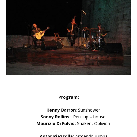
Program:
Кеnnу
Barron
: Sunshower
Sonny
Rollins:
Pent up – house
Maurizio Di Fulvio:
Shaker , Oblivion
Astor Piazzolla:
Armando rumba