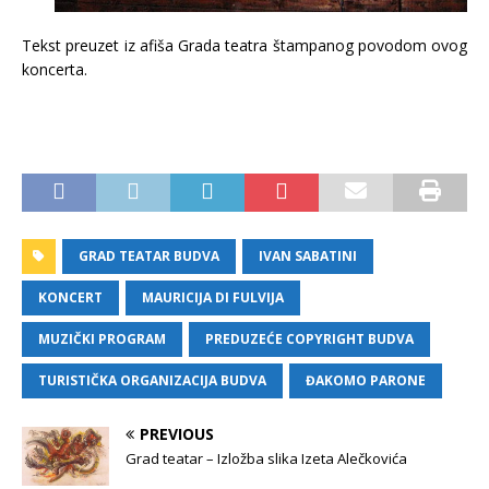
Tekst preuzet iz afiša Grada teatra štampanog povodom ovog
koncerta.
GRAD TEATAR BUDVA
IVAN SABATINI
KONCERT
MAURICIJA DI FULVIJA
MUZIČKI PROGRAM
PREDUZEĆE COPYRIGHT BUDVA
TURISTIČKA ORGANIZACIJA BUDVA
ĐAKOMO PARONE
PREVIOUS
Grad teatar – Izložba slika Izeta Alečkovića