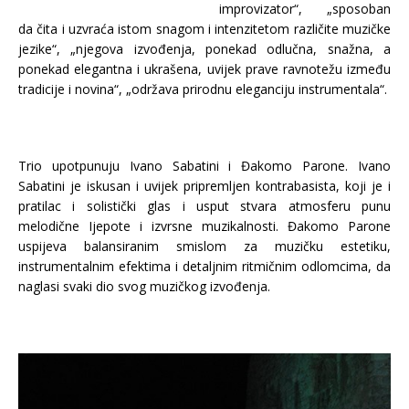
improvizator“, „sposoban
da čita i uzvraća istom snagom i intenzitetom različite muzičke
jezike“, „njegova izvođenja, ponekad odlučna, snažna, a
ponekad elegantna i ukrašena, uvijek prave ravnotežu između
tradicije i novina“, „održava prirodnu eleganciju instrumentala“.
Trio upotpunuju Ivano Sabatini i Đakomo Parone. Ivano
Sabatini je iskusan i uvijek pripremljen kontrabasista, koji je i
pratilac i solistički glas i usput stvara atmosferu punu
melodične Ijepote i izvrsne muzikalnosti. Đakomo Parone
uspijeva balansiranim smislom za muzičku estetiku,
instrumentalnim efektima i detaljnim ritmičnim odlomcima, da
naglasi svaki dio svog muzičkog izvođenja.