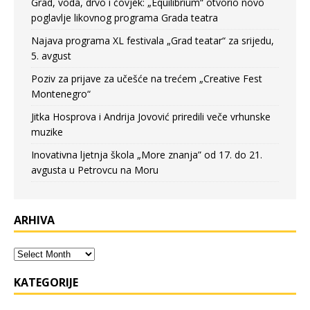
Grad, voda, drvo i čovjek: „Equilibrium“ otvorio novo
poglavlje likovnog programa Grada teatra
Najava programa XL festivala „Grad teatar“ za srijedu,
5. avgust
Poziv za prijave za učešće na trećem „Creative Fest
Montenegro“
Jitka Hosprova i Andrija Jovović priredili veče vrhunske
muzike
Inovativna ljetnja škola „More znanja” od 17. do 21.
avgusta u Petrovcu na Moru
ARHIVA
KATEGORIJE