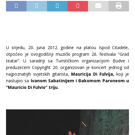
U
srijedu, 20. juna 2012. godine na platou Ispod Citadele,
otpočeo je ovogodišnji muzički program 26. festivala “Grad
teatar”. U saradnji sa Turističkom organizacijom Budve i
preduzećem Copyright 20. organizovan je koncert jednog od
najpoznatijih svjetskih gitarista,
Mauricija Di Fulvija,
koji je
nastupio sa
Ivanom Sabatinijem i Đakomom Paroneom u
“Mauricio Di Fulvio” triju.