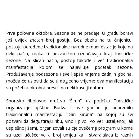
Prva polovina oktobra. Sezona se ne predaje. U gradu boravi
još uvijek znatan broj gostiju. Bez obzira na tu činjenicu,
postoje određene tradicionalne narodne manifestacije koje na
neki način, makar i nezvanično označavaju kraj turističke
sezone. Na sličan način, postoji takođe i već tradicionalna
manifestacija kojom se najavljuje početak sezone.
Produžavanje podsezone i sve ljepše vrijeme zadnjih godina,
možda će usloviti da se u dogledno vrijeme ova manifestacija
sa početka oktobra preseli na neki kasniji datum.
Sportsko ribolovno društvo “Širun”, uz podršku Turističke
organizacije opštine Budva i ove godine je pripremilo
tradicionalnu manifestaciju “Dani širuna” na kojoj su svi
pozvani da degustiraju ribu, vino i pivo. Po već ustaljenoj, ali
uspješnoj šemi, organizovali su cjelovečernji program u kome
su uzeli učešće veliki broj umjetnika i stvaralalaca iz raznih