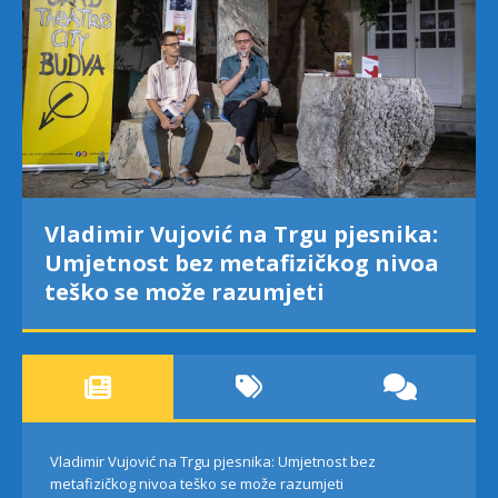
Najava programa XL festivala
„Grad teatar“ za neđelju, 9. avgust
Vladimir Vujović na Trgu pjesnika: Umjetnost bez
metafizičkog nivoa teško se može razumjeti