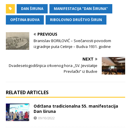
DAN ŠIRUNA
MANIFESTACIJA "DAN ŠIRUNA"
OPŠTINA BUDVA
RIBOLOVNO DRUŠTVO ŠIRUN
PREVIOUS
Branislav BORILOVIĆ – Svečanosti povodom
izgradnje puta Cetinje – Budva 1931. godine
NEXT
Dvadesetogodišnjica crkvenog hora „SV. Jevstatije
Prevlački“ iz Budve
RELATED ARTICLES
Održana tradicionalna 55. manifestacija
Dan širuna
09/10/2022