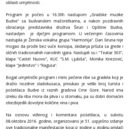
oblasti umjetnosti.
Program je počeo u 16.30h nastupom „Gradske muzike
Budve“ sa budvanskim mažoretkama, a nakon pozdravnih
obraćanja predstavnika društva Širun i Opštine Budva,
nastavljen je dječjim programom. U večernjim časovima
nastupila je Ženska vokalna grupa “Harmonija”. Dan širuna nije
mogao da prođe bez vuče konopa, skidanja pršuta sa grede i
sličnih tradicionalnih narodnih igara. Nastupili su i “Teatar 303”,
klapa “Castel Nuovo”, KUC “S.M. Ljubiša”, Monika Knezović,
klape “Jedinstvo” i “Ragusa”.
Bogat umjetnički program i miris pečene ribe sa gradela koji je
dražio nozdrve sladokusaca, privukao je veliki broj turista i
pośetilaca Budve iz raznih gradova Crne Gore. Narod ima
izreku da riba mora da pliva i u stomaku, pa su dobri domaćini
obezbijedili dovoljne količine vina i piva.
Na osnovu viđenog i komentara pośetilaca, u subotu
08.oktobra 2016. godine, organizovano je 51. uspješno izdanje
ove tradicionalne manifestacije koja iz godine u godinu privlači