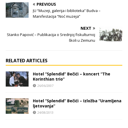
PREVIOUS
JU “Muzeji, galerija i biblioteka” Budva –
Manifestacija “Noć muzeja”
NEXT
Stanko Papović – Publikacija o Srednjoj fiskulturnoj
školi u Zemunu
RELATED ARTICLES
Hotel “Splendid” Bečići – koncert “The
Korinthian trio”
26/06/2007
Hotel “Splendid” Bečići – Izložba “Uramljena
ljetovanja”
24/08/2013