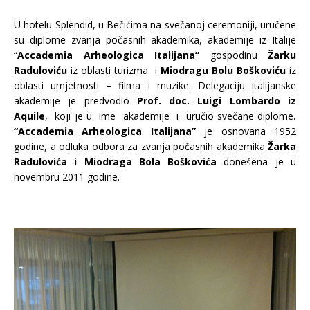
U hotelu Splendid, u Bečićima na svečanoj ceremoniji, uručene
su diplome zvanja počasnih akademika, akademije iz Italije
“
Accademia Arheologica Italijana”
gospodinu
Ž
arku
Raduloviću
iz oblasti turizma i
Miodragu Bolu Boškoviću
iz
oblasti umjetnosti – filma i muzike. Delegaciju italijanske
akademije je predvodio
Prof. doc. Luigi Lombardo iz
Aquile
, koji je u ime akademije i uručio svečane diplome
.
“Accademia Arheologica Italijana”
je osnovana 1952
godine, a odluka odbora za zvanja počasnih akademika
Ž
arka
Radulovića i Miodraga Bola Boškovića
donešena je u
novembru 2011 godine.