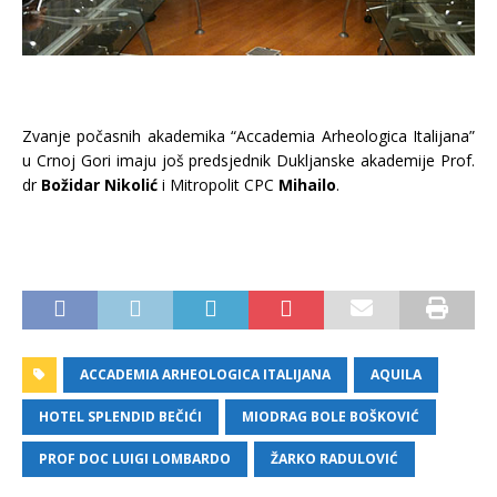
Zvanje počasnih akademika “Accademia Arheologica Italijana”
u Crnoj Gori imaju još predsjednik Dukljanske akademije Prof.
dr
Božidar Nikolić
i Mitropolit CPC
Mihailo
.
ACCADEMIA ARHEOLOGICA ITALIJANA
AQUILA
HOTEL SPLENDID BEČIĆI
MIODRAG BOLE BOŠKOVIĆ
PROF DOC LUIGI LOMBARDO
ŽARKO RADULOVIĆ