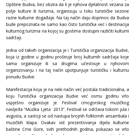
Opštine Budva, bez obzira da li je njihova djelatnost vezana za
polje kulture ili turizma, organizuju u toku turističke sezone
razne kulturne događaje. Na taj način daju doprinos da Budva
bude prepoznata ne samo kao čisto turistička već i destinacija
kulturnog turizma na kojoj su gostima dostupni različiti kulturni
sadržaji.
Jedna od takvih organizacija je i Turistička organizacija Budve,
koja iz godine u godinu proširuje broj kulturnih sadržaja koje
sama organizuje ili sa drugima učestvuje u njihovom
organizovanju i na taj način upotpunjuje turističku i kulturnu
ponudu Budve.
Manifestacija koja je na neki način već postala tradicionalna, a
koju Turistička organizacija Budve već osmu godinu vrlo
uspješno organizuje je Festival crnogorskog muzičkog
nasljeđa “Muzika Ljeta 2013”. Festival se održava tokom jula i
avgusta, a sastoji se od nastupa brojnih folklornih ansambala i
muzičkih klapa. Ovakav vid prezentovanja dijela kulturne
baštine Crne Gore, svih prethodnih godina, pokazao se vrlo