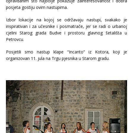
opravdanim što najbolje pokazuje zainteresovanost i dobra
posjeta gostiju ovim nastupima.
Izbor lokacije na kojoj se održavaju nastupi, svakako je
inspirativan i za učesnike i posmatrače, jer se radi o urbanoj
cjelini Starog grada Budve i prostoru glavnog šetališta u
Petrovcu.
Posjetili smo nastup klape “Incanto” iz Kotora, koji je
organizovan 11. jula na Trgu pjesnika u Starom gradu.