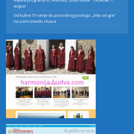
Najava programa XL festivala „Grad teatar“ za petak, 7.
avgust
Od kultne TV serije do pozorišnog podviga: „Više od igre”
na sceni između crkava