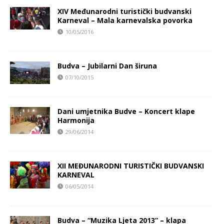
XIV Međunarodni turistički budvanski
Karneval – Mala karnevalska povorka
10/05/2016
Budva – Jubilarni Dan širuna
07/10/2015
Dani umjetnika Budve – Koncert klape
Harmonija
29/06/2014
XII MEĐUNARODNI TURISTIČKI BUDVANSKI
KARNEVAL
06/05/2014
Budva – “Muzika Ljeta 2013” – klapa