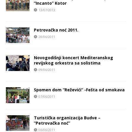
“Incanto” Kotor
13/07/2013
Petrovačka noć 2011.
28/06/2011
Novogodišnji koncert Mediteranskog
revijskog orkestra sa solistima
09/06/2011
Spomen dom “Reževići” -Fešta od smokava
07/06/2011
Turistička organizacija Budve –
“Petrovačka noć”
06/06/2011