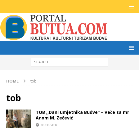
HOME
tob
tob
TOB ,,Dani umjetnika Budve“ – Veče sa mr
Anom M. Zečević
18/08/2016