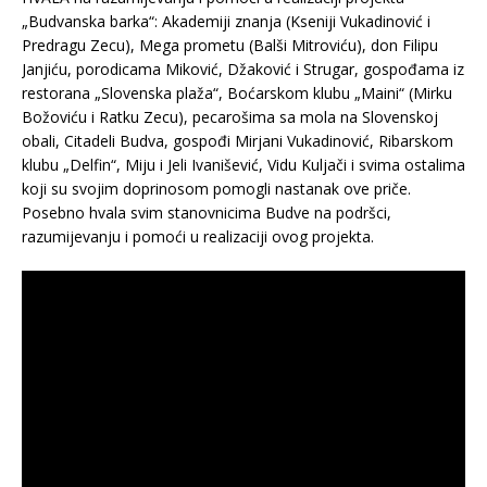
„Budvanska barka“: Akademiji znanja (Kseniji Vukadinović i
Predragu Zecu), Mega prometu (Balši Mitroviću), don Filipu
Janjiću, porodicama Miković, Džaković i Strugar, gospođama iz
restorana „Slovenska plaža“, Boćarskom klubu „Maini“ (Mirku
Božoviću i Ratku Zecu), pecarošima sa mola na Slovenskoj
obali, Citadeli Budva, gospođi Mirjani Vukadinović, Ribarskom
klubu „Delfin“, Miju i Jeli Ivanišević, Vidu Kuljači i svima ostalima
koji su svojim doprinosom pomogli nastanak ove priče.
Posebno hvala svim stanovnicima Budve na podršci,
razumijevanju i pomoći u realizaciji ovog projekta.