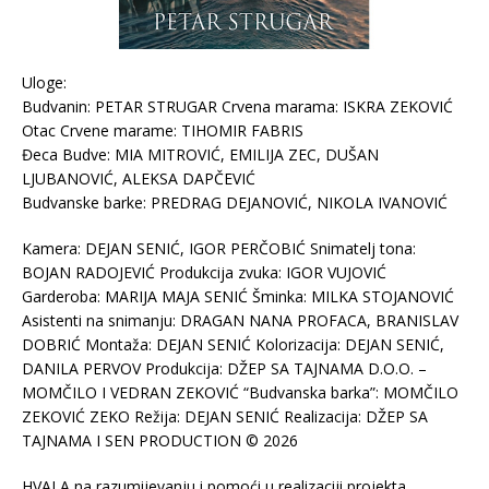
Uloge:
Budvanin: PETAR STRUGAR Crvena marama: ISKRA ZEKOVIĆ
Otac Crvene marame: TIHOMIR FABRIS
Đeca Budve: MIA MITROVIĆ, EMILIJA ZEC, DUŠAN
LJUBANOVIĆ, ALEKSA DAPČEVIĆ
Budvanske barke: PREDRAG DEJANOVIĆ, NIKOLA IVANOVIĆ
Kamera: DEJAN SENIĆ, IGOR PERČOBIĆ Snimatelj tona:
BOJAN RADOJEVIĆ Produkcija zvuka: IGOR VUJOVIĆ
Garderoba: MARIJA MAJA SENIĆ Šminka: MILKA STOJANOVIĆ
Asistenti na snimanju: DRAGAN NANA PROFACA, BRANISLAV
DOBRIĆ Montaža: DEJAN SENIĆ Kolorizacija: DEJAN SENIĆ,
DANILA PERVOV Produkcija: DŽEP SA TAJNAMA D.O.O. –
MOMČILO I VEDRAN ZEKOVIĆ “Budvanska barka”: MOMČILO
ZEKOVIĆ ZEKO Režija: DEJAN SENIĆ Realizacija: DŽEP SA
TAJNAMA I SEN PRODUCTION © 2026
HVALA na razumijevanju i pomoći u realizaciji projekta