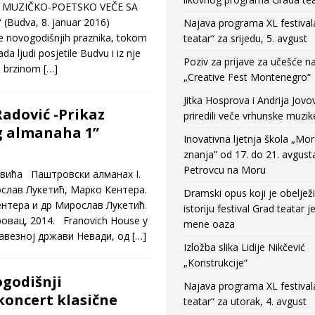
 MUZIČKO-POETSKO VEČE SA
(Budva, 8. januar 2016)
Najava programa XL festival
je novogodišnjih praznika, tokom
teatar“ za srijedu, 5. avgust
ada ljudi posjetile Budvu i iz nje
Poziv za prijave za učešće n
m brzinom
[…]
„Creative Fest Montenegro“
Jitka Hosprova i Andrija Jovo
adović -Prikaz
priredili veče vrhunske muzik
g almanaha 1”
Inovativna ljetnja škola „Mo
znanja” od 17. do 21. avgust
Petrovcu na Moru
ћа Паштровски алманах I.
слав Лукетић, Марко Кентера.
Dramski opus koji je obeljež
нтера и др Мирослав Лукетић.
istoriju festival Grad teatar j
овац, 2014. Franovich House у
mene oaza
савезној држави Невади, од
[…]
Izložba slika Lidije Nikčević
„Konstrukcije“
godišnji
Najava programa XL festival
oncert klasične
teatar“ za utorak, 4. avgust