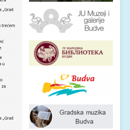
a „Grad
a trećem
vić
e
re
a u
io
e za
a „Grad