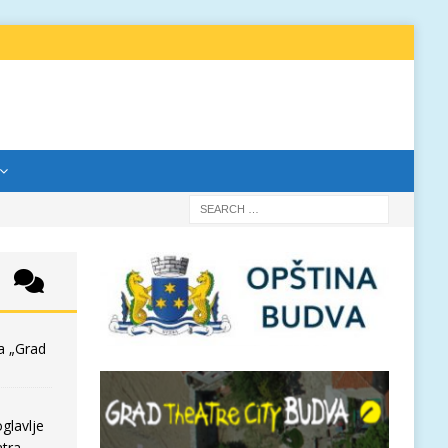
a „Grad
glavlje
tra