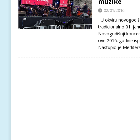
muzike
02/01/2016
U okviru novogodišn
tradicionalno 01. ja
Novogodišnji koncert
ove 2016. godine isp
Nastupio je Meditera