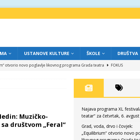
IMA
USTANOVE KULTURE
ŠKOLE
DRUŠTVA
ium“ otvorio novo poglavlje likovnog programa Grada teatra
FOKUS
eatar“ za srijedu, 5. avgust
FOKUS
m „Creative Fest Montenegro“
BAUO
edili veče vrhunske muzike
GRAD TEATAR
eatar“ za četvrtak, 6. avgust
FOKUS
Najava programa XL festival
edin: Muzičko-
teatar“ za četvrtak, 6. avgust
 sa društvom „Feral“
Grad, voda, drvo i čovjek:
„Equilibrium“ otvorio novo po
likovnog programa Grada tea