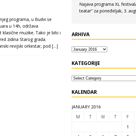
Najava programa XL festival
teatar“ za poneđeljak, 3. avg
jeg programa, u Budvi se
nuara u 14h, održava
 klasične muzike. Tako je bilo i
ARHIVA
red zidina Starog grada.
nski revijski orkestar, pod
[…]
KATEGORIJE
KALENDAR
JANUARY 2016
M
T
W
T
F
1