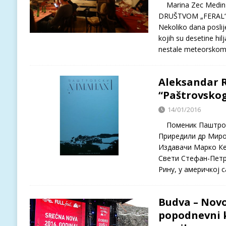
Marina Zec Medin
DRUŠTVOM „FERAL“ 
Nekoliko dana posli
kojih su desetine hilj
nestale meteorsko
Aleksandar R
“Paštrovsko
14/01/2016
Поменик Паштрови
Приредили др Миро
Издавачи Марко Ке
Свети Стефан-Петр
Рину, у америчкој 
Budva – Novo
popodnevni k