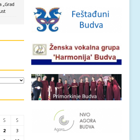
a „Grad
ust
S
S
2
3