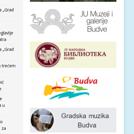
a „Grad
glavlje
tra
a „Grad
a trećem
vić
e
re
a u
io
e za