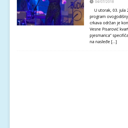
04/07/2018
U utorak, 03. jula 
program ovogodišnje
crkava održan je kon
Vesne Pisarović kvart
pjesmarica” specifiča
na nasleđe
[…]