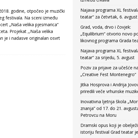
Najava programa XL festival
2018. godine, otpočeo je muzički
teatar“ za četvrtak, 6. avgust
g festivala. Na sceni između
cert „Naša velika pjesmarica“
Grad, voda, drvo i čovjek:
eta. Projekat ,,Naša velika
„Equilibrium“ otvorio novo po
n je i nadasve originalan osvrt
likovnog programa Grada tea
Najava programa XL festival
teatar“ za srijedu, 5. avgust
Poziv za prijave za učešće n
„Creative Fest Montenegro“
Jitka Hosprova i Andrija Jovo
priredili veče vrhunske muzik
Inovativna ljetnja škola „Mo
znanja” od 17. do 21. avgust
Petrovcu na Moru
Dramski opus koji je obeljež
istoriju festival Grad teatar j