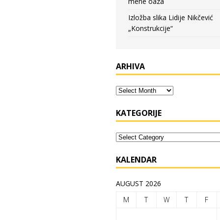
mene oaza
Izložba slika Lidije Nikčević
„Konstrukcije“
ARHIVA
KATEGORIJE
KALENDAR
AUGUST 2026
M
T
W
T
F