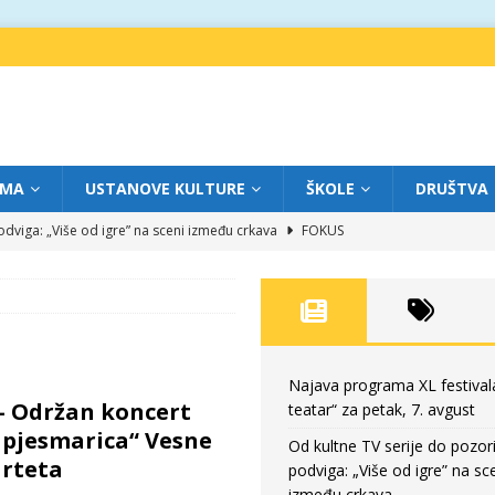
IMA
USTANOVE KULTURE
ŠKOLE
DRUŠTVA
dviga: „Više od igre” na sceni između crkava
FOKUS
eatar“ za četvrtak, 6. avgust
FOKUS
ium“ otvorio novo poglavlje likovnog programa Grada teatra
FOKUS
eatar“ za srijedu, 5. avgust
FOKUS
eatar“ za petak, 7. avgust
FOKUS
Najava programa XL festival
– Održan koncert
teatar“ za petak, 7. avgust
 pjesmarica“ Vesne
Od kultne TV serije do pozor
arteta
podviga: „Više od igre” na sc
između crkava