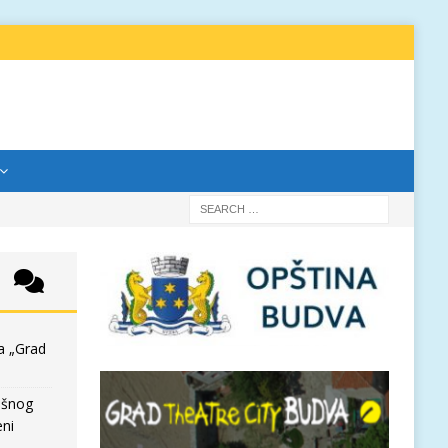
a „Grad
išnog
eni