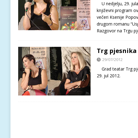
U nedjelju, 29. jula
književni program o
večeri Ksenije Popo
drugom romanu “Uspa
Razgovor na Trgu pje
Trg pjesnika
29/07/2012
Grad teatar Trg pje
29. jul 2012.