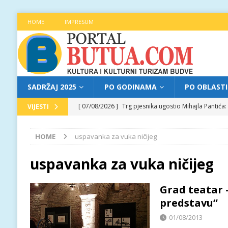
HOME
IMPRESUM
SADRŽAJ 2025
PO GODINAMA
PO OBLAST
[ 07/08/2026 ]
Trg pjesnika ugostio Mihajla Pantić
VIJESTI
FOKUS
HOME
uspavanka za vuka ničijeg
[ 06/08/2026 ]
Najava programa XL festivala „Grad t
[ 06/08/2026 ]
Od kultne TV serije do pozorišnog po
uspavanka za vuka ničijeg
[ 05/08/2026 ]
Najava programa XL festivala „Grad t
Grad teatar –
[ 07/08/2026 ]
Najava programa XL festivala „Grad t
predstavu”
01/08/2013