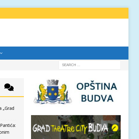
a „Grad
Pantića:
 onim