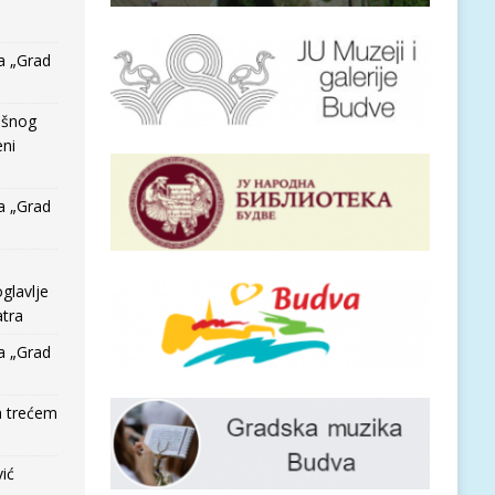
a „Grad
išnog
eni
a „Grad
glavlje
tra
a „Grad
a trećem
vić