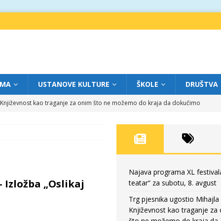
IMA
USTANOVE KULTURE
ŠKOLE
DRUŠTVA
a: Književnost kao traganje za onim što ne možemo do kraja da dokučimo
eatar“ za petak, 7. avgust
FOKUS
dviga: „Više od igre” na sceni između crkava
FOKUS
eatar“ za četvrtak, 6. avgust
FOKUS
Najava programa XL festival
 Izložba „Oslikaj
teatar“ za subotu, 8. avgust
eatar“ za subotu, 8. avgust
FOKUS
Trg pjesnika ugostio Mihajla 
Književnost kao traganje za
što ne možemo do kraja da