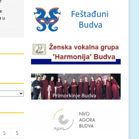
e
re
a u
S
S