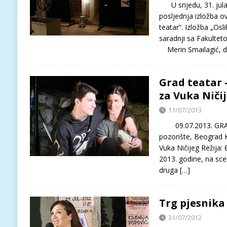
U srijedu, 31. jula
posljednja izložba o
teatar“. Izložba „Osl
saradnji sa Fakulteto
Merin Smailagić, di
Grad teatar
za Vuka Niči
11/07/2013
09.07.2013. GRA
pozorište, Beograd 
Vuka Ničijeg Režija:
2013. godine, na sce
druga
[…]
Trg pjesnika
31/07/2012