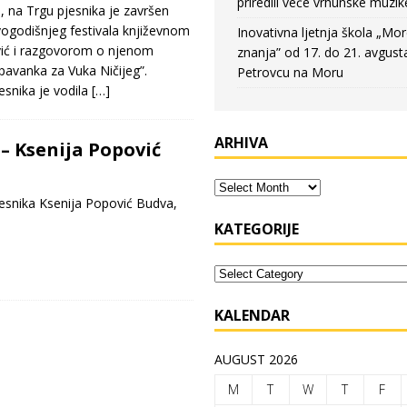
priredili veče vrhunske muzik
, na Trgu pjesnika je završen
vogodišnjeg festivala književnom
Inovativna ljetnja škola „Mo
vić i razgovorom o njenom
znanja” od 17. do 21. avgust
vanka za Vuka Ničijeg”.
Petrovcu na Moru
snika je vodila
[…]
ARHIVA
 – Ksenija Popović
snika Ksenija Popović Budva,
KATEGORIJE
KALENDAR
AUGUST 2026
M
T
W
T
F