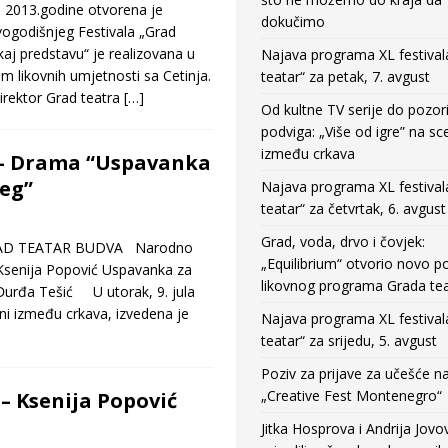
 2013.godine otvorena je
dokučimo
vogodišnjeg Festivala „Grad
ikaj predstavu“ je realizovana u
Najava programa XL festival
m likovnih umjetnosti sa Cetinja.
teatar“ za petak, 7. avgust
rektor Grad teatra
[…]
Od kultne TV serije do pozor
podviga: „Više od igre” na sc
između crkava
 – Drama “Uspavanka
jeg”
Najava programa XL festival
teatar“ za četvrtak, 6. avgust
Grad, voda, drvo i čovjek:
D TEATAR BUDVA Narodno
„Equilibrium“ otvorio novo po
Ksenija Popović Uspavanka za
likovnog programa Grada tea
 Đurđa Tešić U utorak, 9. jula
ni između crkava, izvedena je
Najava programa XL festival
teatar“ za srijedu, 5. avgust
Poziv za prijave za učešće n
„Creative Fest Montenegro“
 – Ksenija Popović
Jitka Hosprova i Andrija Jovo