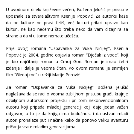
U uvodnom dijelu književne večeri, Božena Jelušić je prisutne
upoznale sa stvaralaštvom Ksenije Popović. Za autorku kaže
da od kulture ne pravi fetiš, već kulturi prilazi upravo kao
kulturi, ne kao nečemu što treba neko da vam dizajnira sa
strane a da vi u tome nemate učešća.
Prije ovog romana “Uspavanka za Vuka Ničijeg”, Ksenija
Popović je 2004. godine objavila roman “Dječak iz vode”, koji
je bio najčitaniji roman u Crnoj Gori. Roman je imao četiri
izdanja i dalje je veoma čitan. Po ovom romanu je snimljen
film “Gledaj me” u režiji Marije Perović.
Za roman “Uspavanka za Vuka Ničijeg” Božena Jelušić
naglašava da se radi o veoma ozbiljnom pristupu građi, krajnje
ozbiljnom autorskom projektu i pri tom nekonvencionalnom
autoru koji pripada mlađoj generaciji koji daje jedan važan
odgovor, a to je da knjiga ima budućnost i da ustvari mladi
autori pronalaze put i načine kako da ponovo veliku avanturu
pričanja vrate mladim generacijama.