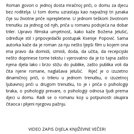
Roman govori o jednoj dosta mračnoj priči, o domu za djecu
bez roditelja. U tom domu uzrastaju kao najvažniji tri junaka
čije su životne priče isprepletene. U jednom teškom životnom
trenutku za jednog od njih, priča u romanu podsjeća na dobar
triler. Upravo filmska umjetnost, kako kaže Božena Jelušić,
određuje stil i pripovjedački postupak Ksenije Popović. Sama
autorka kaže da je roman za nju nešto ljepši film u kojem ona
ima pravo da domisli, izmisli, doda, da učita, da recepcijski
nešto doprinese tome tekstu i vjerovatno da je to tajna zašto
njena djela lako i brzo stižu do publike, zašto publika voli da
čita njene romane, naglašava Jelušić. Riječ je o izuzetno
dinamičnoj priči, o trileru u jednom trenutku, o izuzetnoj
ljubavnoj priči u drugom trenutku, to je i priča o psihologiji
braka, o psihologiji prevare, o psihologiji odnosa ljudi prema
djeci u domu. Radi se o romanu koji u potpunosti okupira
čitaoca i plijeni njegovu pažnju.
VIDEO ZAPIS DIJELA KNJIŽEVNE VEČERI