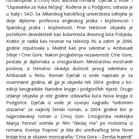
romanopisac u Crnoj Gori, autorka romana “Dječak iz vode” i
“Uspavanka za Vuka Ničijeg”. Rođena je u Podgorici; odrasla je
u Italiji i SAD. Sa Milanskog katoličkog univerziteta odnijela je
dvije diplome: profesora engleskog jezika i književnosti i
španskog jezika i književnosti. Prve tekstove objavila je
početkom devedesteih kao kolumnista dnevnog lista Pobjeda.
Kratko je radila kao novinar na televiziji IN, a zatim je 2006.
godine otputovala u Madrid kao prvi sekretar u Ambasadi
Srbije i Crne Gore. Nakon proglašenja nezavisnosti Crne Gore,
postala je diplomata u crnogorskom Ministarstvu inostranih
poslova, a trenutno obavlja dužnost prvog sekretara u
Ambasadi u Rimu. Roman Dječak iz vode napisala je sa
osamnaest godina, ali ga je objavila tek 2004. godine u ko-
ediciji beogradske Narodne knjige i podgoričkih Vijesti. Drugo
izdanje objavila je iste godine izdavačka kuća Nova knjiga iz
Podgorice. Dječak iz vode je osvojio nagradu “Isidorinim
stazama” za najbolji ženski roman, a 2004. godine bio je
najprodavaniji roman u Crnoj Gori. Crnogorska rediteljka
Marija Perović snimila je film “Gledaj me” po motivima iz
romana. Ksenija Popović je bila dio uređivačkog tima Nove
knjige koji je objavio monografiju “Crna Gora – Zemlja legendi”