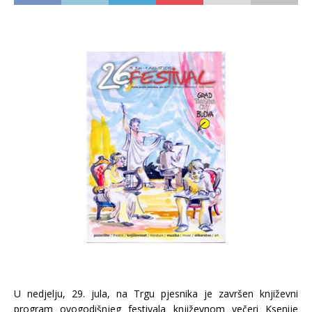
U nedjelju, 29. jula, na Trgu pjesnika je završen književni
program ovogodišnjeg festivala književnom večeri Ksenije