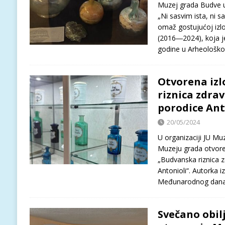
Muzej grada Budve uč
„Ni sasvim ista, ni s
omaž gostujućoj izlož
(2016―2024), koja je
godine u Arheološk
Otvorena iz
riznica zdrav
porodice Ant
20/05/2024
U organizaciji JU Muz
Muzeju grada otvoren
„Budvanska riznica z
Antonioli“. Autorka 
Međunarodnog dana 
Svečano obil