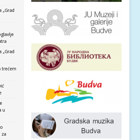
a „Grad
glavlje
tra
a „Grad
a trećem
vić
e
re
a u
io
e za