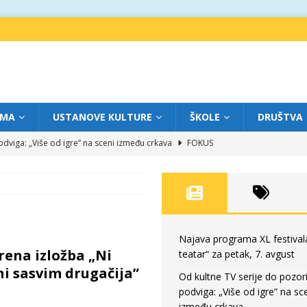
IMA
USTANOVE KULTURE
ŠKOLE
DRUŠTVA
dviga: „Više od igre” na sceni između crkava
FOKUS
eatar“ za četvrtak, 6. avgust
FOKUS
ium“ otvorio novo poglavlje likovnog programa Grada teatra
FOKUS
eatar“ za srijedu, 5. avgust
FOKUS
eatar“ za petak, 7. avgust
FOKUS
Najava programa XL festival
rena izložba „Ni
teatar“ za petak, 7. avgust
ni sasvim drugačija”
Od kultne TV serije do pozor
podviga: „Više od igre” na sc
između crkava