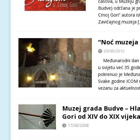
časova, u Muzeju gra
Budve) održana je pr
Crnoj Gori“ autora is
Zavičajnog muzeja
[
“Noć muzeja 
20/05/2012
Međunarodni dan muz
u svijetu već 35 god
pokrenuo je Međunar
Svake godine ICOM 
vezanu za aktuelnos
Muzej grada Budve – Hla
Gori od XIV do XIX vijek
17/06/2008