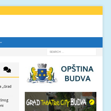
a „Grad
išnog
eni