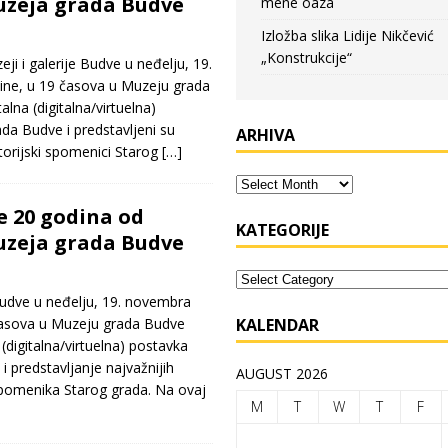
uzeja grada Budve
mene oaza
Izložba slika Lidije Nikčević
„Konstrukcije“
eji i galerije Budve u neđelju, 19.
ne, u 19 časova u Muzeju grada
lna (digitalna/virtuelna)
a Budve i predstavljeni su
ARHIVA
storijski spomenici Starog
[…]
e 20 godina od
KATEGORIJE
uzeja grada Budve
 Budve u neđelju, 19. novembra
časova u Muzeju grada Budve
KALENDAR
(digitalna/virtuelna) postavka
 predstavljanje najvažnijih
AUGUST 2026
 spomenika Starog grada. Na ovaj
M
T
W
T
F