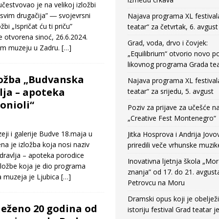
estvovao je na velikoj izložbi
asvim drugačija” ― svojevrsni
Najava programa XL festival
bi „Ispričat ću ti priču”
teatar“ za četvrtak, 6. avgust
 otvorena sinoć, 26.6.2024.
Grad, voda, drvo i čovjek:
om muzeju u Zadru.
[…]
„Equilibrium“ otvorio novo po
likovnog programa Grada tea
ložba „Budvanska
Najava programa XL festival
lja – apoteka
teatar“ za srijedu, 5. avgust
onioli“
Poziv za prijave za učešće n
„Creative Fest Montenegro“
eji i galerije Budve 18.maja u
Jitka Hosprova i Andrija Jovo
a je izložba koja nosi naziv
priredili veče vrhunske muzik
dravlja – apoteka porodice
Inovativna ljetnja škola „Mo
izložbe koja je dio programa
znanja” od 17. do 21. avgust
muzeja je Ljubica
[…]
Petrovcu na Moru
Dramski opus koji je obeljež
ježeno 20 godina od
istoriju festival Grad teatar j