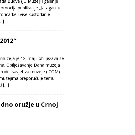
da Budve (JU Muzeji i galerije
omocija publikacije „Jatagani u
toričarke i više kustorkinje
…]
2012″
eja je 18. maj i obilježava se
ina. Obilježavanje Dana muzeja
odni savjet za muzeje (ICOM).
muzejima preporučuje temu
ti
[…]
dno oružje u Crnoj
a