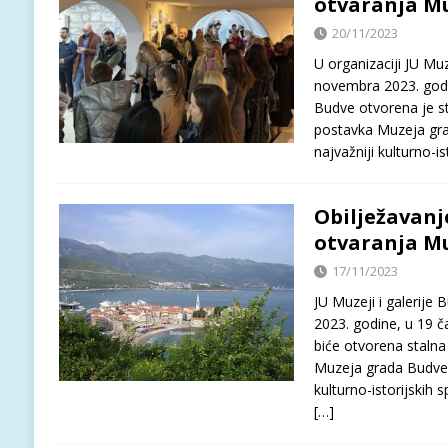
otvaranja M
20/11/2023
U organizaciji JU Muz
novembra 2023. godi
Budve otvorena je sta
postavka Muzeja grad
najvažniji kulturno-i
Obilježavanj
otvaranja M
17/11/2023
JU Muzeji i galerije
2023. godine, u 19 
biće otvorena stalna 
Muzeja grada Budve i
kulturno-istorijskih
[…]