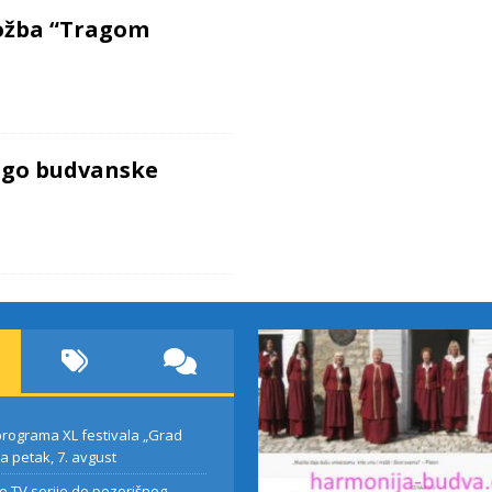
ložba “Tragom
ago budvanske
rograma XL festivala „Grad
za petak, 7. avgust
e TV serije do pozorišnog