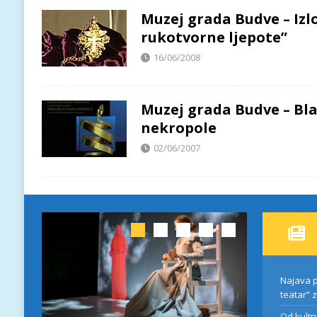
Muzej grada Budve – Iz
rukotvorne ljepote”
16/06/2008
Muzej grada Budve – Bl
nekropole
02/06/2007
Najava p
teatar“ 
Od kultn