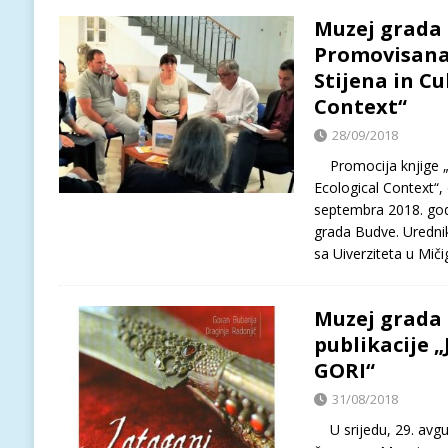
Muzej grada 
Promovisana
Stijena in Cu
Context“
28/09/2018
Promocija knjige „C
Ecological Context“, 
septembra 2018. god
grada Budve. Urednik 
sa Uiverziteta u Mič
Muzej grada 
publikacije 
GORI“
31/08/2018
U srijedu, 29. avgu