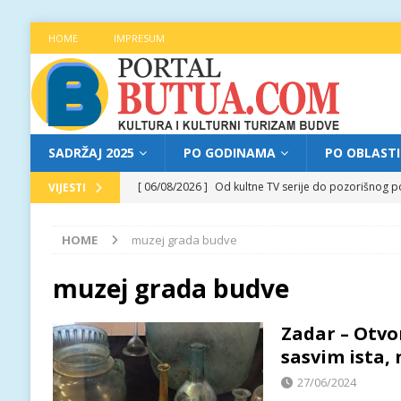
HOME
IMPRESUM
SADRŽAJ 2025
PO GODINAMA
PO OBLAST
[ 06/08/2026 ]
Od kultne TV serije do pozorišnog po
VIJESTI
[ 05/08/2026 ]
Najava programa XL festivala „Grad t
HOME
muzej grada budve
[ 05/08/2026 ]
Grad, voda, drvo i čovjek: „Equilibr
[ 04/08/2026 ]
Najava programa XL festivala „Grad t
muzej grada budve
[ 06/08/2026 ]
Najava programa XL festivala „Grad t
Zadar – Otvo
sasvim ista, 
27/06/2024