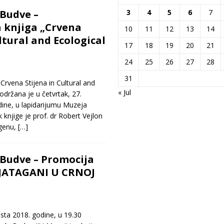
Budve –
3
4
5
6
7
 knjiga „Crvena
10
11
12
13
14
ltural and Ecological
17
18
19
20
21
24
25
26
27
28
31
rvena Stijena in Cultural and
« Jul
održana je u četvrtak, 27.
ine, u lapidarijumu Muzeja
knjige je prof. dr Robert Vejlon
igenu,
[…]
Budve – Promocija
„JATAGANI U CRNOJ
sta 2018. godine, u 19.30