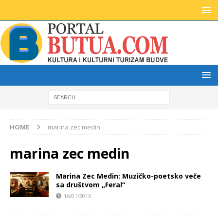
HOME
marina zec medin
marina zec medin
Marina Zec Medin: Muzičko-poetsko veče
sa društvom „Feral“
16/01/2016