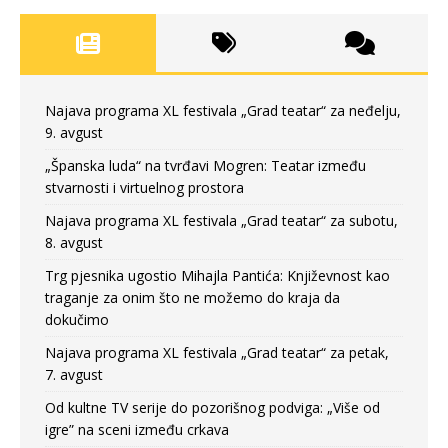
Najava programa XL festivala „Grad teatar“ za neđelju,
9. avgust
„Španska luda“ na tvrđavi Mogren: Teatar između
stvarnosti i virtuelnog prostora
Najava programa XL festivala „Grad teatar“ za subotu,
8. avgust
Trg pjesnika ugostio Mihajla Pantića: Književnost kao
traganje za onim što ne možemo do kraja da
dokučimo
Najava programa XL festivala „Grad teatar“ za petak,
7. avgust
Od kultne TV serije do pozorišnog podviga: „Više od
igre” na sceni između crkava