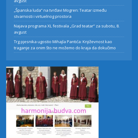
avgust
„Španska luda“ na tvrđavi Mogren: Teatar između
stvarnosti i virtuelnog prostora
Najava programa XL festivala „Grad teatar“ za subotu, 8.
avgust
Trg pjesnika ugostio Mihajla Pantića: Književnost kao
traganje za onim što ne možemo do kraja da dokučimo