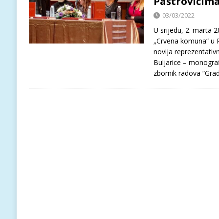
Paštrovićim
03/03/2022
U srijedu, 2. marta
„Crvena komuna“ u P
novija reprezentativ
Buljarice – monograf
zbornik radova “Grad