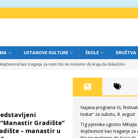
IMA
USTANOVE KULTURE
ŠKOLE
DRUŠTVA
a: Književnost kao traganje za onim što ne možemo do kraja da dokučimo
eatar“ za petak, 7. avgust
FOKUS
dviga: „Više od igre” na sceni između crkava
FOKUS
eatar“ za četvrtak, 6. avgust
FOKUS
Najava programa XL festival
redstavljeni
teatar“ za subotu, 8. avgust
eatar“ za subotu, 8. avgust
FOKUS
“Manastir Gradište”
Trg pjesnika ugostio Mihajla 
radište – manastir u
Književnost kao traganje za
što ne možemo do kraja da