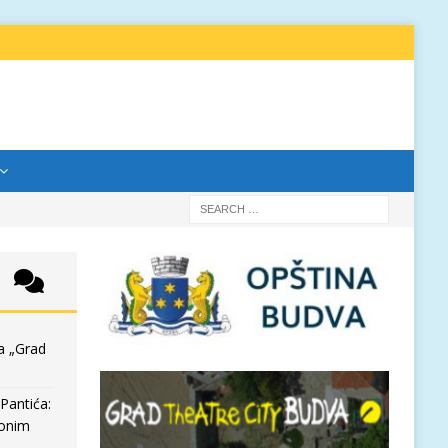
a „Grad
Pantića:
 onim