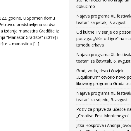
a”
dokučimo
Najava programa XL festival
 2022. godine, u Spomen domu
teatar“ za petak, 7. avgust
etrovcu predstavljena su dva
na izdanja manastira Gradište iz
Od kultne TV serije do pozor
ija “Manastir Gradište” (2019) i
podviga: „Više od igre” na sc
ište – manastir u
[…]
između crkava
Najava programa XL festival
teatar“ za četvrtak, 6. avgust
Grad, voda, drvo i čovjek:
„Equilibrium“ otvorio novo po
likovnog programa Grada tea
Najava programa XL festival
teatar“ za srijedu, 5. avgust
Poziv za prijave za učešće n
„Creative Fest Montenegro“
Jitka Hosprova i Andrija Jovo