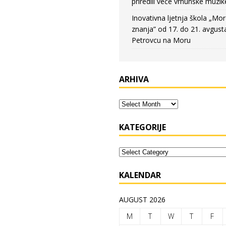
priredili veče vrhunske muzik
Inovativna ljetnja škola „Mo
znanja” od 17. do 21. avgust
Petrovcu na Moru
ARHIVA
KATEGORIJE
KALENDAR
AUGUST 2026
M
T
W
T
F