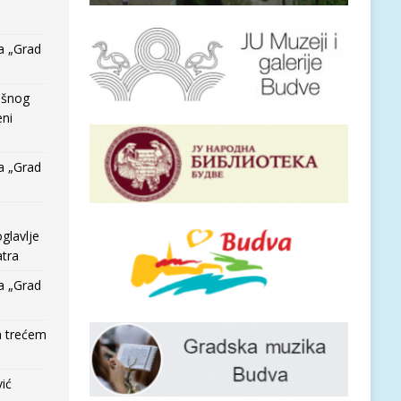
a „Grad
išnog
eni
a „Grad
glavlje
tra
a „Grad
a trećem
vić