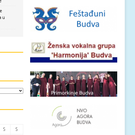
e
re
a u
S
S