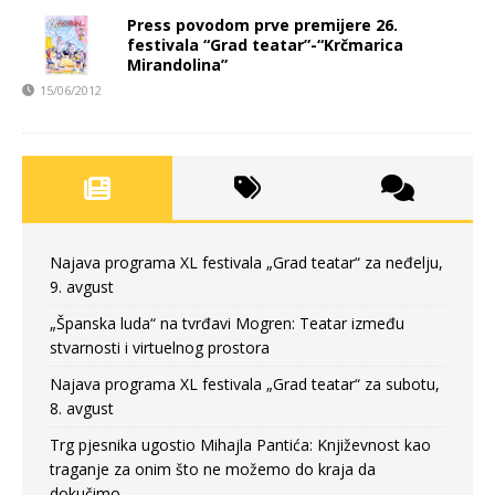
Press povodom prve premijere 26.
festivala “Grad teatar”-“Krčmarica
Mirandolina”
15/06/2012
Najava programa XL festivala „Grad teatar“ za neđelju,
9. avgust
„Španska luda“ na tvrđavi Mogren: Teatar između
stvarnosti i virtuelnog prostora
Najava programa XL festivala „Grad teatar“ za subotu,
8. avgust
Trg pjesnika ugostio Mihajla Pantića: Književnost kao
traganje za onim što ne možemo do kraja da
dokučimo