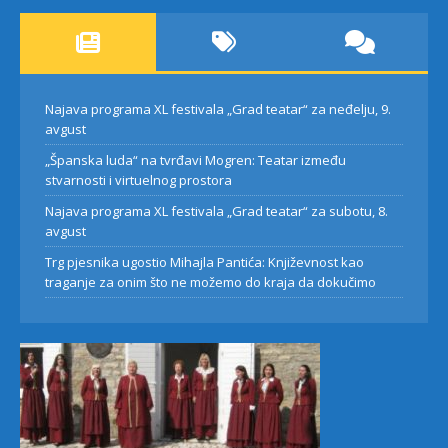
Najava programa XL festivala „Grad teatar“ za neđelju, 9.
avgust
„Španska luda“ na tvrđavi Mogren: Teatar između
stvarnosti i virtuelnog prostora
Najava programa XL festivala „Grad teatar“ za subotu, 8.
avgust
Trg pjesnika ugostio Mihajla Pantića: Književnost kao
traganje za onim što ne možemo do kraja da dokučimo