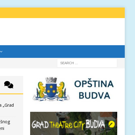
a „Grad
išnog
eni