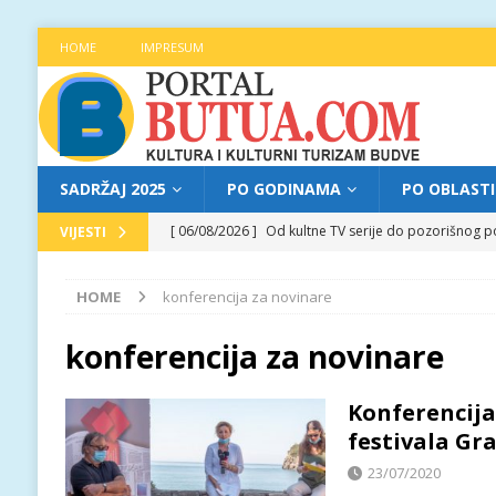
HOME
IMPRESUM
SADRŽAJ 2025
PO GODINAMA
PO OBLAST
[ 06/08/2026 ]
Od kultne TV serije do pozorišnog po
VIJESTI
[ 05/08/2026 ]
Najava programa XL festivala „Grad t
HOME
konferencija za novinare
[ 05/08/2026 ]
Grad, voda, drvo i čovjek: „Equilibr
[ 04/08/2026 ]
Najava programa XL festivala „Grad t
konferencija za novinare
[ 06/08/2026 ]
Najava programa XL festivala „Grad t
Konferencija
festivala Gr
23/07/2020