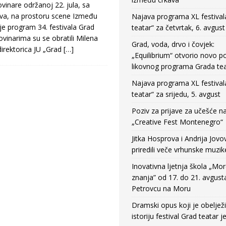
vinare održanoj 22. jula, sa
va, na prostoru scene Između
Najava programa XL festival
 je program 34. festivala Grad
teatar“ za četvrtak, 6. avgust
ovinarima su se obratili Milena
Grad, voda, drvo i čovjek:
irektorica JU „Grad
[…]
„Equilibrium“ otvorio novo po
likovnog programa Grada tea
Najava programa XL festival
teatar“ za srijedu, 5. avgust
Poziv za prijave za učešće n
„Creative Fest Montenegro“
Jitka Hosprova i Andrija Jovo
priredili veče vrhunske muzik
Inovativna ljetnja škola „Mo
znanja” od 17. do 21. avgust
Petrovcu na Moru
Dramski opus koji je obeljež
istoriju festival Grad teatar j