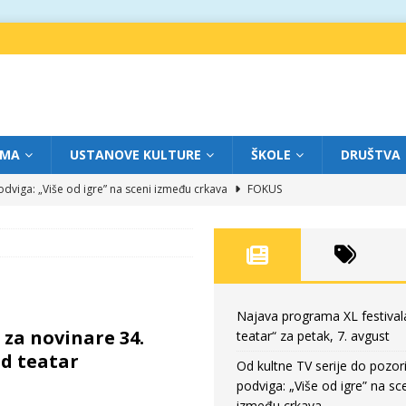
IMA
USTANOVE KULTURE
ŠKOLE
DRUŠTVA
dviga: „Više od igre” na sceni između crkava
FOKUS
eatar“ za četvrtak, 6. avgust
FOKUS
ium“ otvorio novo poglavlje likovnog programa Grada teatra
FOKUS
eatar“ za srijedu, 5. avgust
FOKUS
eatar“ za petak, 7. avgust
FOKUS
Najava programa XL festival
 za novinare 34.
teatar“ za petak, 7. avgust
ad teatar
Od kultne TV serije do pozor
podviga: „Više od igre” na sc
između crkava