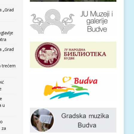
a „Grad
glavlje
tra
a „Grad
a trećem
vić
e
re
a u
io
e za