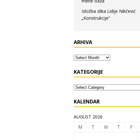
mene oaza
Izložba slika Lidije Nikčević
„Konstrukcije“
ARHIVA
KATEGORIJE
KALENDAR
AUGUST 2026
M
T
W
T
F