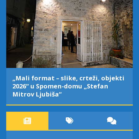
„Mali format – slike, crteži, objekti
2026” u Spomen-domu „Stefan
Mitrov Ljubiša”