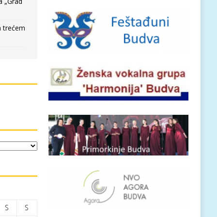
a „Grad
a trećem
S
S