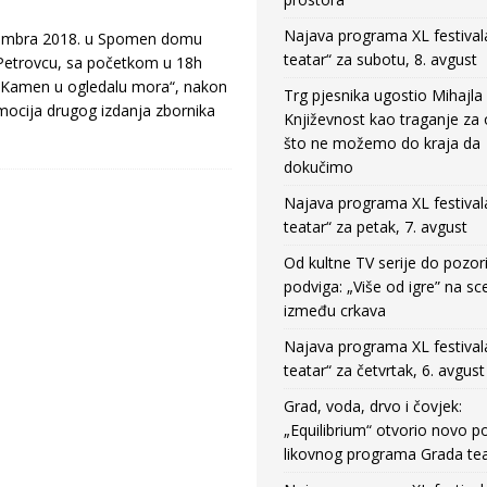
Najava programa XL festival
embra 2018. u Spomen domu
teatar“ za subotu, 8. avgust
Petrovcu, sa početkom u 18h
 „Kamen u ogledalu mora“, nakon
Trg pjesnika ugostio Mihajla 
omocija drugog izdanja zbornika
Književnost kao traganje za
što ne možemo do kraja da
dokučimo
Najava programa XL festival
teatar“ za petak, 7. avgust
Od kultne TV serije do pozor
podviga: „Više od igre” na sc
između crkava
Najava programa XL festival
teatar“ za četvrtak, 6. avgust
Grad, voda, drvo i čovjek:
„Equilibrium“ otvorio novo po
likovnog programa Grada tea