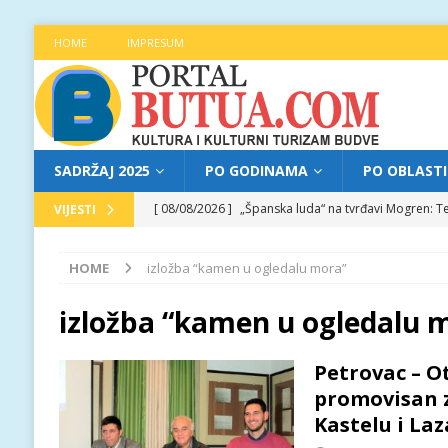
HOME
IMPRESUM
SADRŽAJ 2025
PO GODINAMA
PO OBLAST
[ 08/08/2026 ]
„Španska luda“ na tvrđavi Mogren: Te
VIJESTI
[ 07/08/2026 ]
Najava programa XL festivala „Grad t
HOME
izložba “kamen u ogledalu mora”
[ 07/08/2026 ]
Trg pjesnika ugostio Mihajla Pantić
FOKUS
izložba “kamen u ogledalu 
[ 06/08/2026 ]
Najava programa XL festivala „Grad t
Petrovac – O
[ 08/08/2026 ]
Najava programa XL festivala „Grad t
promovisan 
Kastelu i La