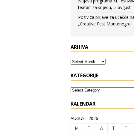
Najava programa XL festival
teatar“ za srijedu, 5. avgust
Poziv za prijave za učešće n
„Creative Fest Montenegro“
ARHIVA
KATEGORIJE
KALENDAR
AUGUST 2026
M
T
W
T
F