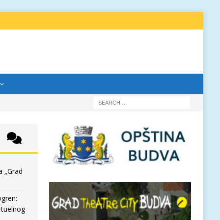
a „Grad
ogren:
rtuelnog