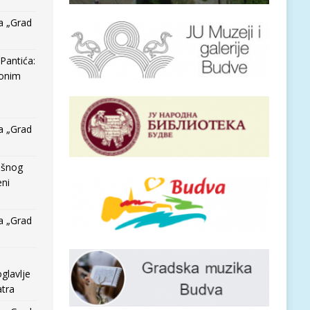
a „Grad
Pantića:
 onim
a „Grad
išnog
eni
a „Grad
glavlje
tra