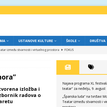
IMA
USTANOVE KULTURE
ŠKOLE
DRUŠTVA
atar između stvarnosti i virtuelnog prostora
FOKUS
eatar“ za subotu, 8. avgust
FOKUS
a: Književnost kao traganje za onim što ne možemo do kraja da dokučimo
mora”
eatar“ za petak, 7. avgust
FOKUS
Najava programa XL festival
tvorena izložba i
teatar“ za neđelju, 9. avgust
eatar“ za neđelju, 9. avgust
FOKUS
zbornik radova o
„Španska luda“ na tvrđavi M
zaretu
Teatar između stvarnosti i vi
prostora