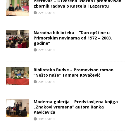
Petrovac – Otvorena izložba i promovisan
zbornik radova o Kastelu i Lazaretu
22/11/2018
Narodna biblioteka – ”Dan opštine u
Primorskim novinama od 1972 – 2003.
godine”
22/11/2018
Biblioteka Budve – Promovisan roman
“Nešto naše” Tamare Kovačević
20/11/2018
Moderna galerija – Predstavljena knjiga
„Znakovi vremena“ autora Ranka
Pavićevića
18/11/2018