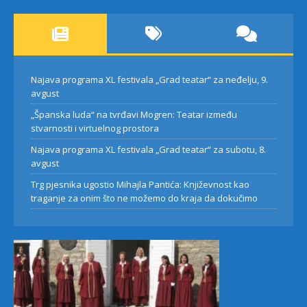
Najava programa XL festivala „Grad teatar“ za neđelju, 9.
avgust
„Španska luda“ na tvrđavi Mogren: Teatar između
stvarnosti i virtuelnog prostora
Najava programa XL festivala „Grad teatar“ za subotu, 8.
avgust
Trg pjesnika ugostio Mihajla Pantića: Književnost kao
traganje za onim što ne možemo do kraja da dokučimo