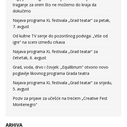
traganje za onim što ne možemo do kraja da
dokučimo
Najava programa XL festivala „Grad teatar“ za petak,
7. avgust
Od kultne TV serije do pozorišnog podviga: „Više od
igre” na sceni između crkava
Najava programa XL festivala „Grad teatar“ za
četvrtak, 6. avgust
Grad, voda, drvo i čovjek: „Equilibrium“ otvorio novo
poglavlje likovnog programa Grada teatra
Najava programa XL festivala „Grad teatar“ za srijedu,
5. avgust
Poziv za prijave za učešće na trećem „Creative Fest
Montenegro“
ARHIVA