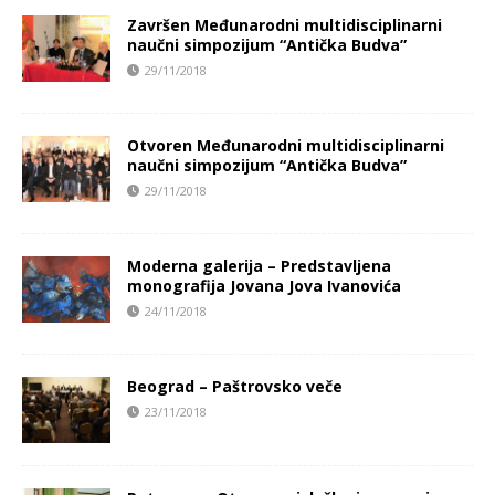
Završen Međunarodni multidisciplinarni
naučni simpozijum “Antička Budva”
29/11/2018
Otvoren Međunarodni multidisciplinarni
naučni simpozijum “Antička Budva”
29/11/2018
Moderna galerija – Predstavljena
monografija Jovana Jova Ivanovića
24/11/2018
Beograd – Paštrovsko veče
23/11/2018