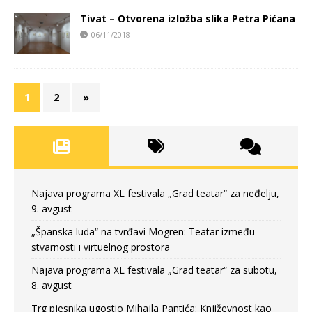
Tivat – Otvorena izložba slika Petra Pićana
06/11/2018
1
2
»
Najava programa XL festivala „Grad teatar“ za neđelju,
9. avgust
„Španska luda“ na tvrđavi Mogren: Teatar između
stvarnosti i virtuelnog prostora
Najava programa XL festivala „Grad teatar“ za subotu,
8. avgust
Trg pjesnika ugostio Mihajla Pantića: Književnost kao