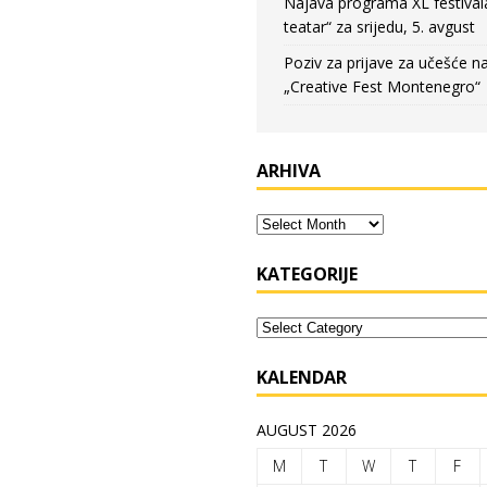
Najava programa XL festival
teatar“ za srijedu, 5. avgust
Poziv za prijave za učešće n
„Creative Fest Montenegro“
ARHIVA
KATEGORIJE
KALENDAR
AUGUST 2026
M
T
W
T
F