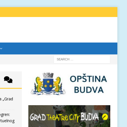
a „Grad
ogren:
rtuelnog