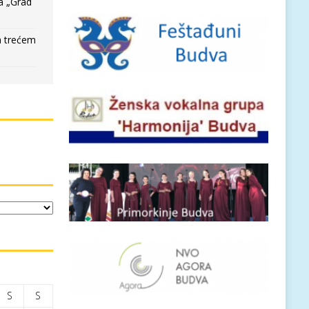
a „Grad
a trećem
S
S