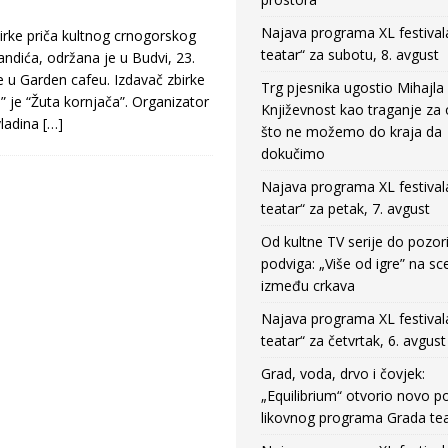
Najava programa XL festival
ke priča kultnog crnogorskog
teatar“ za subotu, 8. avgust
dića, održana je u Budvi, 23.
 u Garden cafeu. Izdavač zbirke
Trg pjesnika ugostio Mihajla 
” je “Žuta kornjača”. Organizator
Književnost kao traganje za
vladina
[…]
što ne možemo do kraja da
dokučimo
Najava programa XL festival
teatar“ za petak, 7. avgust
Od kultne TV serije do pozor
podviga: „Više od igre” na sc
između crkava
Najava programa XL festival
teatar“ za četvrtak, 6. avgust
Grad, voda, drvo i čovjek:
„Equilibrium“ otvorio novo po
likovnog programa Grada tea