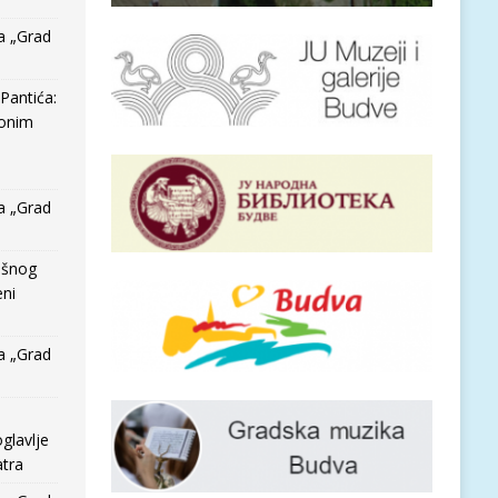
a „Grad
Pantića:
 onim
a „Grad
išnog
eni
a „Grad
glavlje
tra