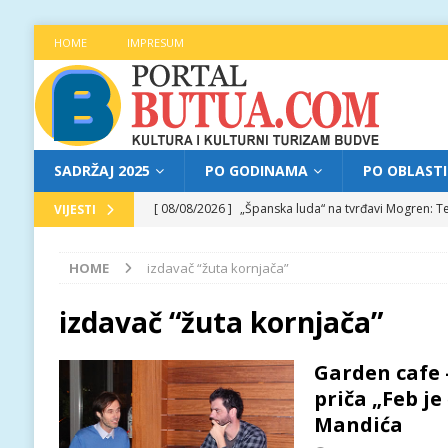
HOME
IMPRESUM
SADRŽAJ 2025
PO GODINAMA
PO OBLAST
[ 08/08/2026 ]
„Španska luda“ na tvrđavi Mogren: Te
VIJESTI
[ 07/08/2026 ]
Najava programa XL festivala „Grad t
HOME
izdavač “žuta kornjača”
[ 07/08/2026 ]
Trg pjesnika ugostio Mihajla Pantić
FOKUS
izdavač “žuta kornjača”
[ 06/08/2026 ]
Najava programa XL festivala „Grad t
Garden cafe 
[ 08/08/2026 ]
Najava programa XL festivala „Grad t
priča „Feb j
Mandića