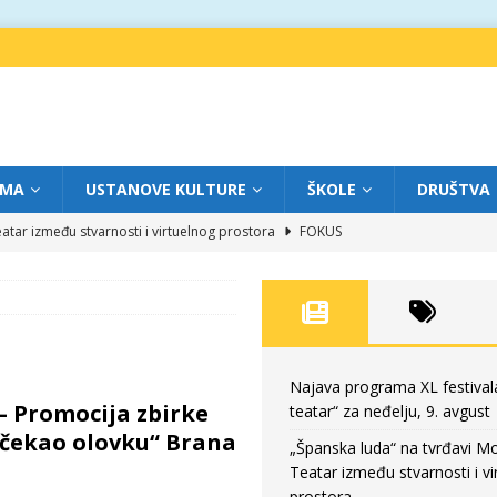
IMA
USTANOVE KULTURE
ŠKOLE
DRUŠTVA
atar između stvarnosti i virtuelnog prostora
FOKUS
eatar“ za subotu, 8. avgust
FOKUS
a: Književnost kao traganje za onim što ne možemo do kraja da dokučimo
eatar“ za petak, 7. avgust
FOKUS
Najava programa XL festival
– Promocija zbirke
teatar“ za neđelju, 9. avgust
eatar“ za neđelju, 9. avgust
FOKUS
e čekao olovku“ Brana
„Španska luda“ na tvrđavi M
Teatar između stvarnosti i vi
prostora