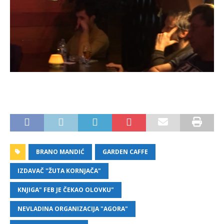
BRANO MANDIĆ
GARDEN CAFFE
IZDAVAČ "ŽUTA KORNJAČA"
KNJIGA" FEB JE ČEKAO OLOVKU"
NEVLADINA ORGANIZACIJA "AGORA"