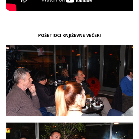
POŚETIOCI KNJIŽEVNE VEČERI