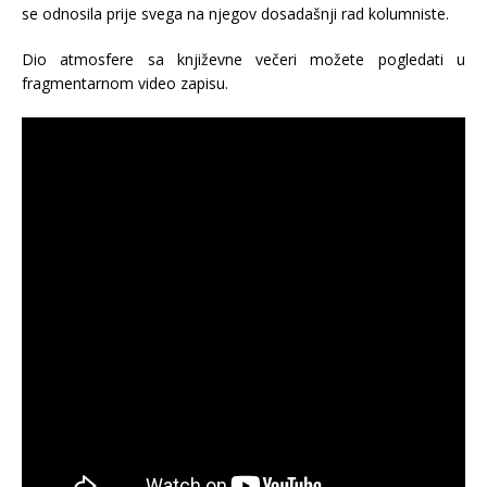
se odnosila prije svega na njegov dosadašnji rad kolumniste.
Dio atmosfere sa književne večeri možete pogledati u
fragmentarnom video zapisu.