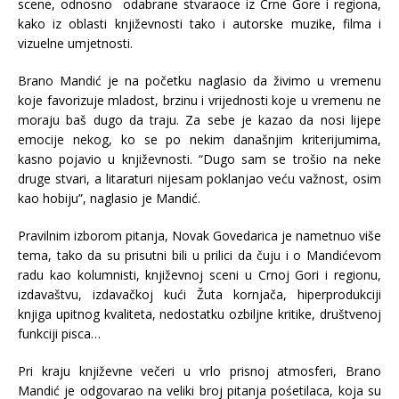
scene, odnosno odabrane stvaraoce iz Crne Gore i regiona,
kako iz oblasti književnosti tako i autorske muzike, filma i
vizuelne umjetnosti.
Brano Mandić je na početku naglasio da živimo u vremenu
koje favorizuje mladost, brzinu i vrijednosti koje u vremenu ne
moraju baš dugo da traju. Za sebe je kazao da nosi lijepe
emocije nekog, ko se po nekim današnjim kriterijumima,
kasno pojavio u književnosti. “Dugo sam se trošio na neke
druge stvari, a litaraturi nijesam poklanjao veću važnost, osim
kao hobiju”, naglasio je Mandić.
Pravilnim izborom pitanja, Novak Govedarica je nametnuo više
tema, tako da su prisutni bili u prilici da čuju i o Mandićevom
radu kao kolumnisti, književnoj sceni u Crnoj Gori i regionu,
izdavaštvu, izdavačkoj kući Žuta kornjača, hiperprodukciji
knjiga upitnog kvaliteta, nedostatku ozbiljne kritike, društvenoj
funkciji pisca…
Pri kraju književne večeri u vrlo prisnoj atmosferi, Brano
Mandić je odgovarao na veliki broj pitanja pośetilaca, koja su