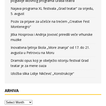
poglavlje likovnog programa Grada teatra
Najava programa XL festivala „Grad teatar“ za srijedu,
5. avgust
Poziv za prijave za učešće na trećem „Creative Fest
Montenegro“
Jitka Hosprova i Andrija Jovović priredili veče vrhunske
muzike
Inovativna ljetnja škola „More znanja” od 17. do 21.
avgusta u Petrovcu na Moru
Dramski opus koji je obelježio istoriju festival Grad
teatar je za mene oaza
Izložba slika Lidije Nikčević „Konstrukcije“
ARHIVA