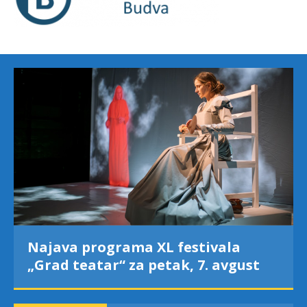
festivala
Od kultne TV serije do p
ak, 7. avgust
podviga: „Više od igre” n
između crkava