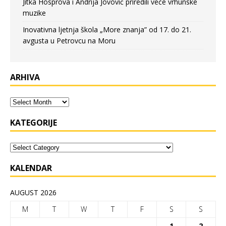
Jitka Hosprova i Andrija Jovović priredili veče vrhunske
muzike
Inovativna ljetnja škola „More znanja” od 17. do 21.
avgusta u Petrovcu na Moru
ARHIVA
KATEGORIJE
KALENDAR
AUGUST 2026
M
T
W
T
F
S
S
1
2