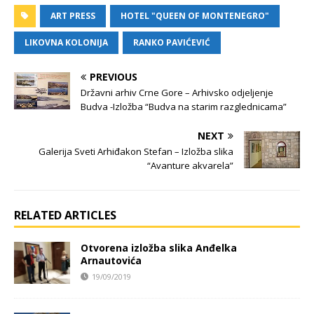
ART PRESS
HOTEL "QUEEN OF MONTENEGRO"
LIKOVNA KOLONIJA
RANKO PAVIĆEVIĆ
PREVIOUS
Državni arhiv Crne Gore – Arhivsko odjeljenje
Budva -Izložba “Budva na starim razglednicama”
NEXT
Galerija Sveti Arhiđakon Stefan – Izložba slika
“Avanture akvarela”
RELATED ARTICLES
Otvorena izložba slika Anđelka
Arnautovića
19/09/2019