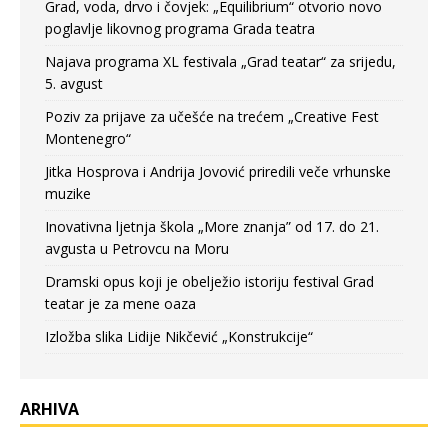
Grad, voda, drvo i čovjek: „Equilibrium“ otvorio novo
poglavlje likovnog programa Grada teatra
Najava programa XL festivala „Grad teatar“ za srijedu,
5. avgust
Poziv za prijave za učešće na trećem „Creative Fest
Montenegro“
Jitka Hosprova i Andrija Jovović priredili veče vrhunske
muzike
Inovativna ljetnja škola „More znanja” od 17. do 21.
avgusta u Petrovcu na Moru
Dramski opus koji je obelježio istoriju festival Grad
teatar je za mene oaza
Izložba slika Lidije Nikčević „Konstrukcije“
ARHIVA