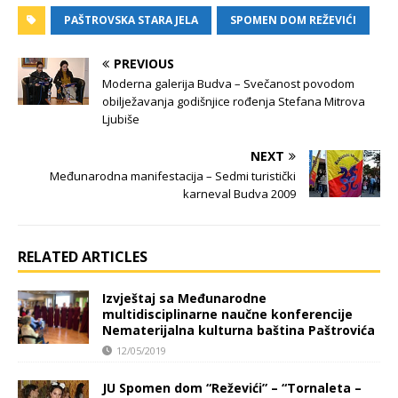
PAŠTROVSKA STARA JELA
SPOMEN DOM REŽEVIĆI
PREVIOUS
Moderna galerija Budva – Svečanost povodom
obilježavanja godišnjice rođenja Stefana Mitrova
Ljubiše
NEXT
Međunarodna manifestacija – Sedmi turistički
karneval Budva 2009
RELATED ARTICLES
Izvještaj sa Međunarodne
multidisciplinarne naučne konferencije
Nematerijalna kulturna baština Paštrovića
12/05/2019
JU Spomen dom “Reževići” – “Tornaleta –