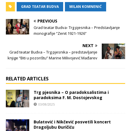
GRAD TEATAR BUDVA
MILAN KOMNENIĆ
PREVIOUS
Grad teatar Budva- Trg pjesnika – Predstavljanje
monografije “Zenit 1921-1926”
NEXT
Grad teatar Budva – Trg pjesnika – predstavljanje
knjige “Biti u pozorištu” Marine Milivojević Mađarev
RELATED ARTICLES
Trg pjesnika – O paradoksalistima i
paradoksima F. M. Dostojevskog
03/08/2025
Bulatović i Nikčević posvetili koncert
Dragoljubu Đuričiću