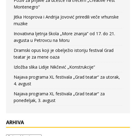
Poziv za prijave za učešće na trećem „Creative Fest
Montenegro“
Jitka Hosprova i Andrija Jovović priredili veče vrhunske
muzike
Inovativna ljetnja škola „More znanja” od 17. do 21.
avgusta u Petrovcu na Moru
Dramski opus koji je obelježio istoriju festival Grad
teatar je za mene oaza
Izložba slika Lidije Nikčević „Konstrukcije“
Najava programa XL festivala „Grad teatar“ za utorak,
4. avgust
Najava programa XL festivala „Grad teatar“ za
poneđeljak, 3. avgust
ARHIVA