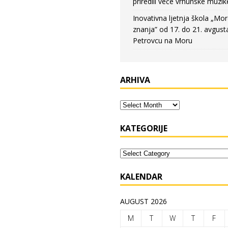
priredili veče vrhunske muzik
Inovativna ljetnja škola „Mo
znanja” od 17. do 21. avgust
Petrovcu na Moru
ARHIVA
KATEGORIJE
KALENDAR
AUGUST 2026
M
T
W
T
F