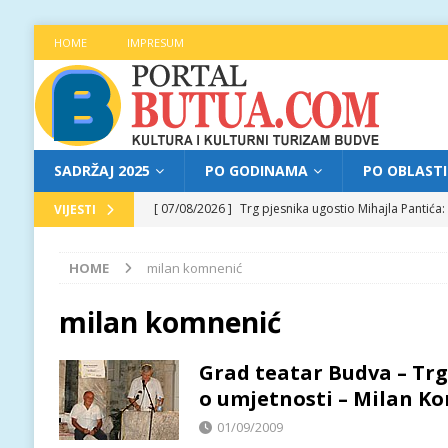
HOME
IMPRESUM
SADRŽAJ 2025
PO GODINAMA
PO OBLAST
[ 07/08/2026 ]
Trg pjesnika ugostio Mihajla Pantić
VIJESTI
FOKUS
HOME
milan komnenić
[ 06/08/2026 ]
Najava programa XL festivala „Grad t
[ 06/08/2026 ]
Od kultne TV serije do pozorišnog po
milan komnenić
[ 05/08/2026 ]
Najava programa XL festivala „Grad t
Grad teatar Budva – Trg
[ 07/08/2026 ]
Najava programa XL festivala „Grad t
o umjetnosti – Milan K
01/09/2009