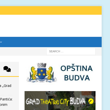
a „Grad
Pantića:
 onim