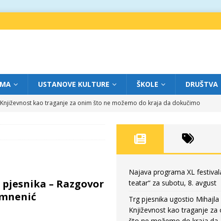
IMA
USTANOVE KULTURE
ŠKOLE
DRUŠTVA
a: Književnost kao traganje za onim što ne možemo do kraja da dokučimo
eatar“ za petak, 7. avgust
FOKUS
dviga: „Više od igre” na sceni između crkava
FOKUS
eatar“ za četvrtak, 6. avgust
FOKUS
Najava programa XL festival
 pjesnika – Razgovor
teatar“ za subotu, 8. avgust
eatar“ za subotu, 8. avgust
FOKUS
omnenić
Trg pjesnika ugostio Mihajla 
Književnost kao traganje za
što ne možemo do kraja da