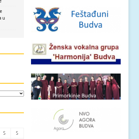
e
re
a u
S
S