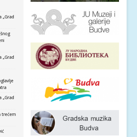
a „Grad
išnog
eni
a „Grad
glavlje
tra
a „Grad
a trećem
vić