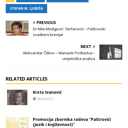
STEFAN M. LJUBIŠA
PREVIOUS
Dr Mila Medigović- Stefanović – Paštrovski
svadbeni brevijar
NEXT
Aleksandar Čilikov – Manastir Podlastva –
umjetnička analiza
RELATED ARTICLES
Krsto Ivanović
08/04/2012
Promocija zbornika radova “Paštrovići
(jezik i književnost)”