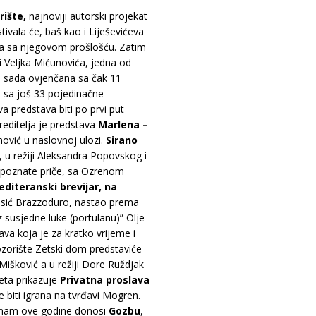
rište,
najnoviji autorski projekat
stivala će, baš kao i Liješevićeva
ma sa njegovom prošlošću. Zatim
ji Veljka Mićunovića, jedna od
o sada ovjenčana sa čak 11
i sa još 33 pojedinačne
 predstava biti po prvi put
reditelja je predstava
Marlena –
ović u naslovnoj ulozi.
Sirano
 u režiji Aleksandra Popovskog i
 poznate priče, sa Ozrenom
diteranski brevijar, na
ajsić Brazzoduro, nastao prema
 susjedne luke (portulanu)” Olje
va koja je za kratko vrijeme i
pozorište Zetski dom predstaviće
 Mišković a u režiji Dore Ruždjak
leta prikazuje
Privatna proslava
e biti igrana na tvrđavi Mogren.
r nam ove godine donosi
Gozbu
,