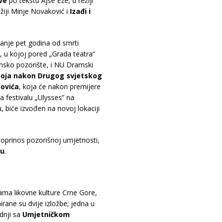
ve
po tekstu Ajše Eze, u režiji
iji Minje Novaković i
Izađi i
vanje pet godina od smrti
, u kojoj pored „Grada teatra“
msko pozorište, i NU Dramski
boja
nakon
Drugog
svjetskog
ovi
ć
a
, koja će nakon premijere
a festivalu „Ulysses” na
, biće izvođen na novoj lokaciji
doprinos pozorišnoj umjetnosti,
ću
.
jama likovne kulture Crne Gore,
irane su dvije izložbe; jedna u
dnji sa
Umjetničkom