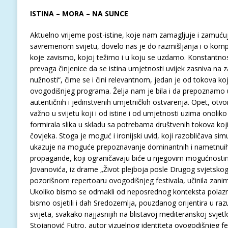
ISTINA – MORA – NA SUNCE
Aktuelno vrijeme post-istine, koje nam zamagljuje i zamućuj
savremenom svijetu, dovelo nas je do razmišljanja i o komp
koje zavismo, kojoj težimo i u koju se uzdamo. Konstantnost s
prevaga činjenice da se istina umjetnosti uvijek zasniva na 
nužnosti“, čime se i čini relevantnom, jedan je od tokova ko
ovogodišnjeg programa. Želja nam je bila i da prepoznamo u
autentičnih i jedinstvenih umjetničkih ostvarenja. Opet, otvor
važno u svijetu koji i od istine i od umjetnosti uzima onoliko
formirala slika u skladu sa potrebama društvenih tokova koji 
čovjeka. Stoga je moguć i ironijski uvid, koji razobličava simu
ukazuje na moguće prepoznavanje dominantnih i nametnuih
propagande, koji ograničavaju biće u njegovim mogućnosti
Jovanovića, iz drame „Život plejboja posle Drugog svjetsko
pozorišnom repertoaru ovogodišnjeg festivala, učinila zanim
Ukoliko bismo se odmakli od neposrednog konteksta polazne
bismo osjetili i dah Sredozemlja, pouzdanog orijentira u ra
svijeta, svakako najjasnijih na blistavoj mediteranskoj svjetlos
Stojanović Futro, autor vizuelnog identiteta ovogodišnjeg fes