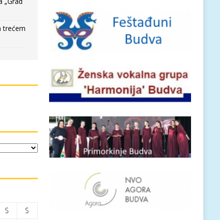
a „Grad
a trećem
S
S