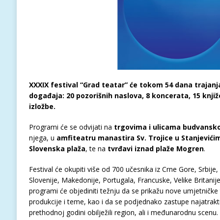
XXXIX festival “Grad teatar” će tokom 54 dana trajan
događaja: 20 pozorišnih naslova, 8 koncerata, 15 knjiže
izložbe.
Programi će se odvijati na
trgovima i ulicama budvansk
njega, u
amfiteatru manastira Sv. Trojice u Stanjevići
Slovenska plaža
, te na
tvrđavi iznad plaže Mogren
.
Festival će okupiti više od 700 učesnika iz Crne Gore, Srbije
Slovenije, Makedonije, Portugala, Francuske, Velike Britanij
programi će objediniti težnju da se prikažu nove umjetničke 
produkcije i teme, kao i da se podjednako zastupe najatraktiv
prethodnoj godini obilježili region, ali i međunarodnu scenu