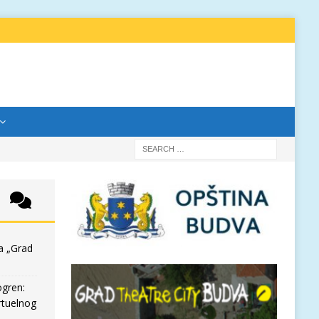
a „Grad
ogren:
rtuelnog