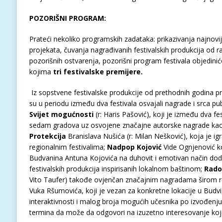
POZORIŠNI PROGRAM
:
Prateći nekoliko programskih zadataka: prikazivanja najnoviji
projekata, čuvanja nagrađivanih festivalskih produkcija od ra
pozorišnih ostvarenja, pozorišni program festivala objedinić
kojima
tri
festivalske
premijere
.
Iz sopstvene festivalske produkcije od prethodnih godina p
su u periodu između dva festivala osvajali nagrade i srca pub
Svijet
mogu
ć
nosti
(r: Haris Pašović), koji je između dva fe
sedam gradova uz osvojene značajne autorske nagrade kao i 
Protekcija
Branislava Nušića (r: Milan Nešković), koja je ig
regionalnim festivalima;
Nadpop
Kojovi
ć
Vide Ognjenović koji
Budvanina Antuna Kojovića na duhovit i emotivan način doda
festivalskih produkcija inspirisanih lokalnom baštinom;
Rado
Vito Taufer) takođe ovjenčan značajnim nagradama širom r
Vuka Ršumovića, koji je vezan za konkretne lokacije u Budvi,
interaktivnosti i malog broja mogućih učesnika po izvođenju 
termina da može da odgovori na izuzetno interesovanje koj