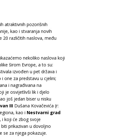
h atraktivnih pozorišnih
nije, kao i stvaranja novih
e 20 različitih naslova, među
rikazaćemo nekoliko naslova koji
like širom Evrope, a to su:
stivala izvođen u pet država i
one za predstavu u cjelini;
rana i nagrađivana na
 je osvijetlivši lik i djelo
o još jedan biser u nisku
van
III
Dušana Kovačevića (r:
egiona, kao i
Nestvarni
grad
 i koji će zbog svoje
biti prikazivan u dovoljno
e se za njega pokazuje.