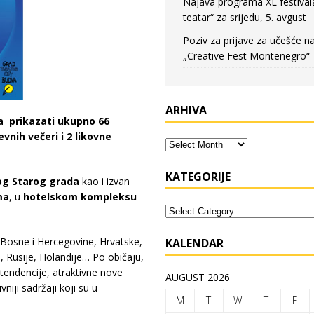
Najava programa XL festival
teatar“ za srijedu, 5. avgust
Poziv za prijave za učešće n
„Creative Fest Montenegro“
ARHIVA
ja prikazati ukupno 66
vnih večeri i 2 likovne
KATEGORIJE
og Starog grada
kao i izvan
ma
, u
hotelskom kompleksu
, Bosne i Hercegovine, Hrvatske,
KALENDAR
e, Rusije, Holandije… Po običaju,
tendencije, atraktivne nove
AUGUST 2026
niji sadržaji koji su u
M
T
W
T
F
.