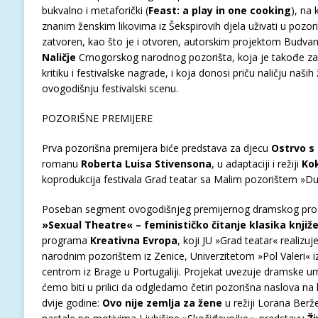
bukvalno i metaforički (
Feast: a play in one cooking
), na 
znanim ženskim likovima iz Šekspirovih djela uživati u pozorišt
zatvoren, kao što je i otvoren, autorskim projektom Budvan
Naličje
Crnogorskog narodnog pozorišta, koja je takođe za k
kritiku i festivalske nagrade, i koja donosi priču naličju naši
ovogodišnju festivalski scenu.
POZORIŠNE PREMIJERE
Prva pozorišna premijera biće predstava za djecu
Ostrvo s
romanu
Roberta Luisa Stivensona
, u adaptaciji i režiji
Ko
koprodukcija festivala Grad teatar sa Malim pozorištem »D
Poseban segment ovogodišnjeg premijernog dramskog pr
»Sexual Theatre« – feminističko čitanje klasika knjiže
programa
Kreativna Evropa
, koji JU »Grad teatar« realiz
narodnim pozorištem iz Zenice, Univerzitetom »Pol Valeri« i
centrom iz Brage u Portugaliji. Projekat uvezuje dramske umj
ćemo biti u prilici da odgledamo četiri pozorišna naslova na
dvije godine:
Ovo nije zemlja za žene
u režiji Lorana Berže