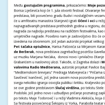
Među
gostuju
ć
im
programima
, prikazaćemo:
Moje pozo
Borisa Liješevića koji će 1. jula otvoriti festival. Otvaranje fe
predstava, biti posvećeno gradu Budvi i nostalgičnim veza
će u amfiteatru manastira Stanjevići igrati
Očevi i oci
u reži
najnagrađivanijih predstava prethodnih godina u regionu, d
nagrada za najbolju predstavu na različitim festivalima, kao 
umjetničke nagrade. Posebno nam je zadovoljstvo što će ova
izvedena na otvorenom. Još jedan autorski projekat velikog 
Pet tačaka optužnice
, Harisa Pašovića sa Mirjanom Karan
de Beržerak
, nova predstava zagrebačkog poziršta Gavella,
uz muziku Marjana Nećaka, donosi novo i privlačno čitanje
Grabarićem u naslovnoj ulozi. Takođe, iz Zagreba dolazi i
Me
valovima Radio Mediterana,
autorski projekat Pavlice B
“Mediternskom brevijaru” Predraga Matvejevića i “Pričama iz
Savičević Ivančević, još jedna sasvim nova pozorišna predsta
svega nekoliko igranja osvojila publiku i kritiku. Kraljevsko 
se ove godine predstavom
Slučaj
virdžina
, po tekstu Stele
Podolski. Još jedno novo i uzbudljivo pričanje poznatog zap
po tekstu Maje Todorović i u režiji Vladimira Aleksića, koja ć
Sa festivala posvećenog Šekspiru iz Yorka, Parabolla teata