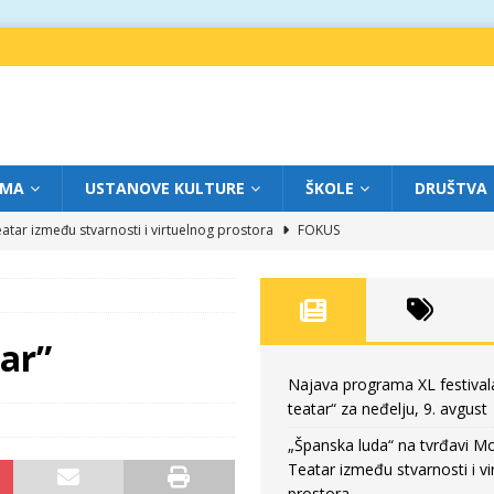
IMA
USTANOVE KULTURE
ŠKOLE
DRUŠTVA
atar između stvarnosti i virtuelnog prostora
FOKUS
eatar“ za subotu, 8. avgust
FOKUS
a: Književnost kao traganje za onim što ne možemo do kraja da dokučimo
ar”
eatar“ za petak, 7. avgust
FOKUS
Najava programa XL festival
teatar“ za neđelju, 9. avgust
eatar“ za neđelju, 9. avgust
FOKUS
„Španska luda“ na tvrđavi M
Teatar između stvarnosti i vi
prostora