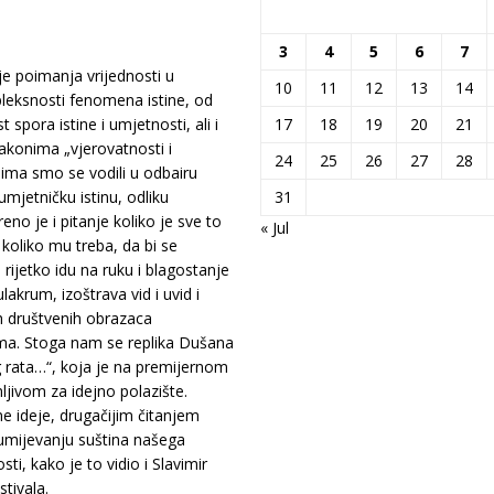
3
4
5
6
7
e poimanja vrijednosti u
10
11
12
13
14
leksnosti fenomena istine, od
17
18
19
20
21
pora istine i umjetnosti, ali i
zakonima „vjerovatnosti i
24
25
26
27
28
jima smo se vodili u odbairu
31
mjetničku istinu, odliku
eno je i pitanje koliko je sve to
« Jul
 koliko mu treba, da bi se
rijetko idu na ruku i blagostanje
lakrum, izoštrava vid i uvid i
 društvenih obrazaca
ma. Stoga nam se replika Dušana
g rata…“, koja je na premijernom
ljivom za idejno polazište.
 ideje, drugačijim čitanjem
zumijevanju suština našega
ti, kako je to vidio i Slavimir
tivala.