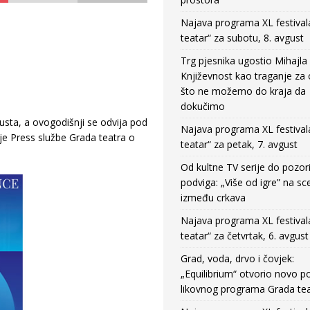
Najava programa XL festival
teatar“ za subotu, 8. avgust
Trg pjesnika ugostio Mihajla 
Književnost kao traganje za
što ne možemo do kraja da
dokučimo
usta, a ovogodišnji se odvija pod
Najava programa XL festival
e Press službe Grada teatra o
teatar“ za petak, 7. avgust
Od kultne TV serije do pozor
podviga: „Više od igre” na sc
između crkava
Najava programa XL festival
teatar“ za četvrtak, 6. avgust
Grad, voda, drvo i čovjek:
„Equilibrium“ otvorio novo po
likovnog programa Grada tea