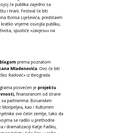
kojoj će publika zajedno sa
u i hrani. Festival će biti
ina Borisa Liješevića, predstavm
ratko vrijeme osvojila publiku,
h života, spustiće »zavjesu« na
 blagom
prema poznatom
kana Mladenovića
. Ovo će biti
uško Radović« iz Beograda.
ograma posvećen je
projektu
vnosti,
finansiranom od strane
uje sa partnerima: Bosanskim
z Monpeljea, kao i Kulturnim
etnike sve četiri zemlje, tako da
 kojima se radilo u prethodne
a i dramatizaciji Katje Faišku,