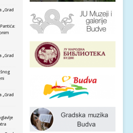
a „Grad
Pantića:
 onim
a „Grad
išnog
eni
a „Grad
glavlje
tra