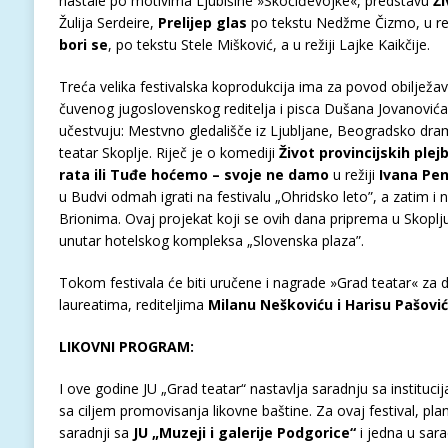
nastale po motivima Ljubišine »Skočiđevojke«, predstavu
Ži
Žulija Serdeire,
Prelijep glas
po tekstu Nedžme Čizmo, u rež
bori se
, po tekstu Stele Mišković, a u režiji Lajke Kaikčije.
Treća velika festivalska koprodukcija ima za povod obilježa
čuvenog jugoslovenskog reditelja i pisca Dušana Jovanovića
učestvuju: Mestvno gledališče iz Ljubljane, Beogradsko dra
teatar Skoplje. Riječ je o komediji
Ž
ivot
provincijskih
plej
rata
ili
Tu
đ
e
ho
ć
emo
–
svoje
ne
damo
u
režiji
Ivana
Pen
u Budvi odmah igrati na festivalu „Ohridsko leto”, a zatim i n
Brionima. Ovaj projekat koji se ovih dana priprema u Skoplju
unutar hotelskog kompleksa „Slovenska plaza”.
Tokom festivala će biti uručene i nagrade »Grad teatar« za 
laureatima, rediteljima
Milanu Neškoviću i Harisu Pašovi
LIKOVNI PROGRAM:
I ove godine JU „Grad teatar“ nastavlja saradnju sa instituci
sa ciljem promovisanja likovne baštine. Za ovaj festival, plan
saradnji sa
JU „Muzeji i galerije Podgorice“
i jedna u sara