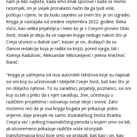
nam je bilo najteže, kada smo imali sporove i kada se nismo
razumjeli, on je uvijek pronalazio način da ga ljudi vole,
poštuju i cijene, te da budu zajedno sa onim što je on izgradio.
Knjiga je nastajala od sredine septembra 2022. godine. Beka
Vučo, kao velika prijateljica i neko ko je s Cvejom proveo čitav
život, imala je ideju da se napravi knjiga nedugo nakon što je
Cveja utonuo u dubok san”, kazao je on, dodajući da su
članovi redakcije koja je radila na knjizi, pored njega, bili i
Ksenija Radulović, Aleksandar Milosavljević i Jelena Knežević
Barać.
“Knjiga je sačinjena od niza autorskih tekstova koje su napisali
svi oni koji su učestvovali i obilježili Cvejin život, baš kao što je
on obilježio njihove. To su saradnici, prijatelji, poznanici, svi oni
koji su bili u prilici da s njim sarađuju, žive, učestvuju u
različitim projektima i ostvaruju svoje ideje i snove. Zato
možemo reći da je ova knjiga bogata jer prikazuje jedno
vrijeme, daje presjek ne samo stvaralačkog života Branka
Cvejića već i jednog traumatičnog perioda u kojem smo svi bili,
ali istovremeno prikazuje različite vrste istorijskih
transformacija kroz koje smo svi prolazili, baš kao i on, kao