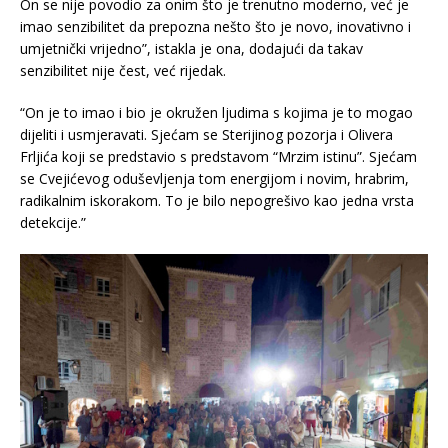
On se nije povodio za onim što je trenutno moderno, već je
imao senzibilitet da prepozna nešto što je novo, inovativno i
umjetnički vrijedno”, istakla je ona, dodajući da takav
senzibilitet nije čest, već rijedak.
“On je to imao i bio je okružen ljudima s kojima je to mogao
dijeliti i usmjeravati. Sjećam se Sterijinog pozorja i Olivera
Frljića koji se predstavio s predstavom “Mrzim istinu”. Sjećam
se Cvejićevog oduševljenja tom energijom i novim, hrabrim,
radikalnim iskorakom. To je bilo nepogrešivo kao jedna vrsta
detekcije.”