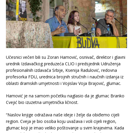
Učesnici večeri bili su Zoran Hamović, osnivač, direktor i glavni
urednik Izdavačkog preduzeća CLIO i predsjednik Udruženja
profesionalnih izdavača Srbije, Ksenija Radulović, redovna
profesorka FDU, urednica brojnih stručnih i naučnih izdanja iz
oblasti dramskih umjetnosti i Vojislav Voja Brajović, glumac.
Hamović je na samom početku naglasio da je glumac Branko
Cvejić bio izuzetna umjetnička ličnost.
“Naslov knjige odražava naše ideje i želje da obiđemo cijeli
region. Cveja je bio osoba koju uvažava i voli cijeli region,
glumac koji je imao veliko poštovanje u svim krajevima. Kada