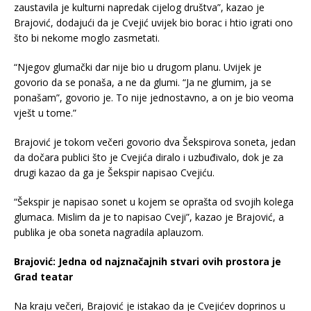
zaustavila je kulturni napredak cijelog društva”, kazao je
Brajović, dodajući da je Cvejić uvijek bio borac i htio igrati ono
što bi nekome moglo zasmetati.
“Njegov glumački dar nije bio u drugom planu. Uvijek je
govorio da se ponaša, a ne da glumi. “Ja ne glumim, ja se
ponašam”, govorio je. To nije jednostavno, a on je bio veoma
vješt u tome.”
Brajović je tokom večeri govorio dva Šekspirova soneta, jedan
da dočara publici što je Cvejića diralo i uzbuđivalo, dok je za
drugi kazao da ga je Šekspir napisao Cvejiću.
“Šekspir je napisao sonet u kojem se oprašta od svojih kolega
glumaca. Mislim da je to napisao Cveji”, kazao je Brajović, a
publika je oba soneta nagradila aplauzom.
Brajović: Jedna od najznačajnih stvari ovih prostora je
Grad teatar
Na kraju večeri, Brajović je istakao da je Cvejićev doprinos u