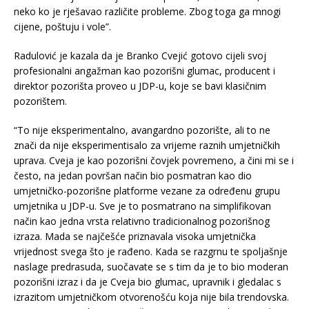
neko ko je rješavao različite probleme. Zbog toga ga mnogi
cijene, poštuju i vole”.
Radulović je kazala da je Branko Cvejić gotovo cijeli svoj
profesionalni angažman kao pozorišni glumac, producent i
direktor pozorišta proveo u JDP-u, koje se bavi klasičnim
pozorištem.
“To nije eksperimentalno, avangardno pozorište, ali to ne
znači da nije eksperimentisalo za vrijeme raznih umjetničkih
uprava. Cveja je kao pozorišni čovjek povremeno, a čini mi se i
često, na jedan površan način bio posmatran kao dio
umjetničko-pozorišne platforme vezane za određenu grupu
umjetnika u JDP-u. Sve je to posmatrano na simplifikovan
način kao jedna vrsta relativno tradicionalnog pozorišnog
izraza. Mada se najčešće priznavala visoka umjetnička
vrijednost svega što je rađeno. Kada se razgrnu te spoljašnje
naslage predrasuda, suočavate se s tim da je to bio moderan
pozorišni izraz i da je Cveja bio glumac, upravnik i gledalac s
izrazitom umjetničkom otvorenošću koja nije bila trendovska.