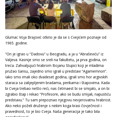
Glumac Voja Brajović otkrio je da se s Cvejićem poznaje od
1965. godine.
“On je igrao u “Dadovu” u Beogradu, a ja u “Abraševiću” iz
Valjeva. Kasnije smo se sreli na fakultetu, ja prva godina, on
treća. Zahvaljujući hrabrom Bojanu Stupici koji je mladima
pružao šansu, zajedno smo igrali u predstavi “Agamemnon”.
Iako smo imali oko dvadeset godina, igrali smo hor argivskih
staraca sa zalijepljenim bradama, perikama i štapovima. Kada
bi Cveja trebao nešto reći, nas četrnaest bi se smijalo, a on bi
zgrabio štap i rekao “Profesore, ako se budu smijali, napustiću
predstavu.” Tu sam prepoznao njegovu nevjerovatnu hrabrost.
Ako neko poželi druženje s nekim koga krasi čovječnost i
pravednost, to je bio Cveja. Naša generacija je tako bila