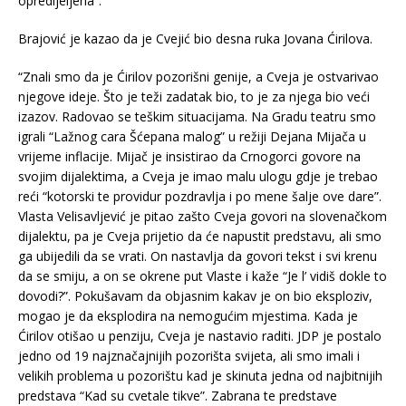
opredijeljena”.
Brajović je kazao da je Cvejić bio desna ruka Jovana Ćirilova.
“Znali smo da je Ćirilov pozorišni genije, a Cveja je ostvarivao
njegove ideje. Što je teži zadatak bio, to je za njega bio veći
izazov. Radovao se teškim situacijama. Na Gradu teatru smo
igrali “Lažnog cara Šćepana malog” u režiji Dejana Mijača u
vrijeme inflacije. Mijač je insistirao da Crnogorci govore na
svojim dijalektima, a Cveja je imao malu ulogu gdje je trebao
reći “kotorski te providur pozdravlja i po mene šalje ove dare”.
Vlasta Velisavljević je pitao zašto Cveja govori na slovenačkom
dijalektu, pa je Cveja prijetio da će napustit predstavu, ali smo
ga ubijedili da se vrati. On nastavlja da govori tekst i svi krenu
da se smiju, a on se okrene put Vlaste i kaže “Je l’ vidiš dokle to
dovodi?”. Pokušavam da objasnim kakav je on bio eksploziv,
mogao je da eksplodira na nemogućim mjestima. Kada je
Ćirilov otišao u penziju, Cveja je nastavio raditi. JDP je postalo
jedno od 19 najznačajnijih pozorišta svijeta, ali smo imali i
velikih problema u pozorištu kad je skinuta jedna od najbitnijih
predstava “Kad su cvetale tikve”. Zabrana te predstave