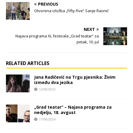
PREVIOUS
Otvorena izložba „Fifty-five“ Sanje Raonić
NEXT
Najava programa XL festivala „Grad teatar“ za
petak, 10. jul
RELATED ARTICLES
Jana Radičević na Trgu pjesnika: Živim
između dva jezika
12/08/2023
„Grad teatar“ – Najava programa za
nedjelju, 18. avgust
17/08/2024