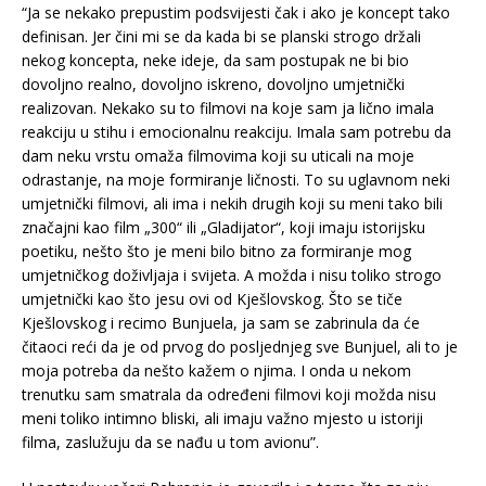
“Ja se nekako prepustim podsvijesti čak i ako je koncept tako
definisan. Jer čini mi se da kada bi se planski strogo držali
nekog koncepta, neke ideje, da sam postupak ne bi bio
dovoljno realno, dovoljno iskreno, dovoljno umjetnički
realizovan. Nekako su to filmovi na koje sam ja lično imala
reakciju u stihu i emocionalnu reakciju. Imala sam potrebu da
dam neku vrstu omaža filmovima koji su uticali na moje
odrastanje, na moje formiranje ličnosti. To su uglavnom neki
umjetnički filmovi, ali ima i nekih drugih koji su meni tako bili
značajni kao film „300“ ili „Gladijator“, koji imaju istorijsku
poetiku, nešto što je meni bilo bitno za formiranje mog
umjetničkog doživljaja i svijeta. A možda i nisu toliko strogo
umjetnički kao što jesu ovi od Kješlovskog. Što se tiče
Kješlovskog i recimo Bunjuela, ja sam se zabrinula da će
čitaoci reći da je od prvog do posljednjeg sve Bunjuel, ali to je
moja potreba da nešto kažem o njima. I onda u nekom
trenutku sam smatrala da određeni filmovi koji možda nisu
meni toliko intimno bliski, ali imaju važno mjesto u istoriji
filma, zaslužuju da se nađu u tom avionu”.