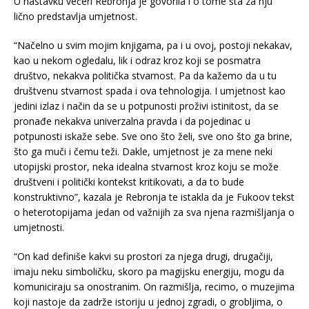
U nastavku večeri Rebronja je govorila i o tome šta za nju
lično predstavlja umjetnost.
“Načelno u svim mojim knjigama, pa i u ovoj, postoji nekakav,
kao u nekom ogledalu, lik i odraz kroz koji se posmatra
društvo, nekakva politička stvarnost. Pa da kažemo da u tu
društvenu stvarnost spada i ova tehnologija. I umjetnost kao
jedini izlaz i način da se u potpunosti proživi istinitost, da se
pronađe nekakva univerzalna pravda i da pojedinac u
potpunosti iskaže sebe. Sve ono što želi, sve ono što ga brine,
što ga muči i čemu teži. Dakle, umjetnost je za mene neki
utopijski prostor, neka idealna stvarnost kroz koju se može
društveni i politički kontekst kritikovati, a da to bude
konstruktivno”, kazala je Rebronja te istakla da je Fukoov tekst
o heterotopijama jedan od važnijih za sva njena razmišljanja o
umjetnosti.
“On kad definiše kakvi su prostori za njega drugi, drugačiji,
imaju neku simboličku, skoro pa magijsku energiju, mogu da
komuniciraju sa onostranim. On razmišlja, recimo, o muzejima
koji nastoje da zadrže istoriju u jednoj zgradi, o grobljima, o