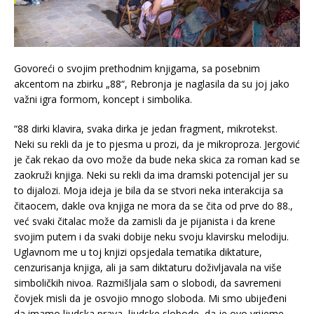
Govoreći o svojim prethodnim knjigama, sa posebnim
akcentom na zbirku „88“, Rebronja je naglasila da su joj jako
važni igra formom, koncept i simbolika.
“88 dirki klavira, svaka dirka je jedan fragment, mikrotekst.
Neki su rekli da je to pjesma u prozi, da je mikroproza. Jergović
je čak rekao da ovo može da bude neka skica za roman kad se
zaokruži knjiga. Neki su rekli da ima dramski potencijal jer su
to dijalozi. Moja ideja je bila da se stvori neka interakcija sa
čitaocem, dakle ova knjiga ne mora da se čita od prve do 88.,
već svaki čitalac može da zamisli da je pijanista i da krene
svojim putem i da svaki dobije neku svoju klavirsku melodiju.
Uglavnom me u toj knjizi opsjedala tematika diktature,
cenzurisanja knjiga, ali ja sam diktaturu doživljavala na više
simboličkih nivoa. Razmišljala sam o slobodi, da savremeni
čovjek misli da je osvojio mnogo sloboda. Mi smo ubijeđeni
da imamo ljudska prava, ljudske slobode, da je ovo vrijeme