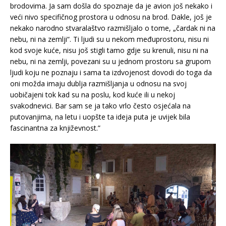
brodovima. Ja sam došla do spoznaje da je avion još nekako i
veći nivo specifičnog prostora u odnosu na brod. Dakle, još je
nekako narodno stvaralaštvo razmišljalo o tome, „čardak ni na
nebu, ni na zemlji“. Ti ljudi su u nekom međuprostoru, nisu ni
kod svoje kuće, nisu još stigli tamo gdje su krenuli, nisu ni na
nebu, ni na zemlji, povezani su u jednom prostoru sa grupom
ljudi koju ne poznaju i sama ta izdvojenost dovodi do toga da
oni možda imaju dublja razmišljanja u odnosu na svoj
uobičajeni tok kad su na poslu, kod kuće ili u nekoj
svakodnevici. Bar sam se ja tako vrlo često osjećala na
putovanjima, na letu i uopšte ta ideja puta je uvijek bila
fascinantna za književnost.”