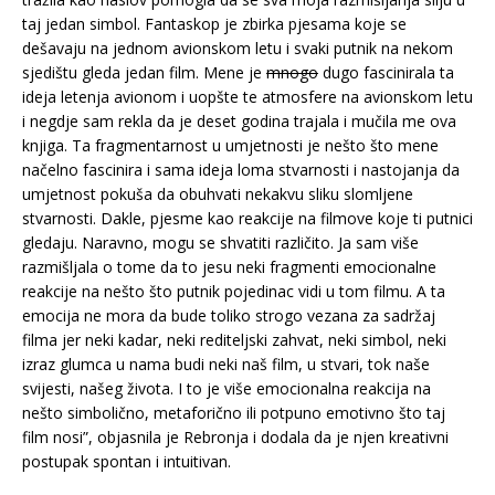
taj jedan simbol. Fantaskop je zbirka pjesama koje se
dešavaju na jednom avionskom letu i svaki putnik na nekom
sjedištu gleda jedan film. Mene je
mnogo
dugo fascinirala ta
ideja letenja avionom i uopšte te atmosfere na avionskom letu
i negdje sam rekla da je deset godina trajala i mučila me ova
knjiga. Ta fragmentarnost u umjetnosti je nešto što mene
načelno fascinira i sama ideja loma stvarnosti i nastojanja da
umjetnost pokuša da obuhvati nekakvu sliku slomljene
stvarnosti. Dakle, pjesme kao reakcije na filmove koje ti putnici
gledaju. Naravno, mogu se shvatiti različito. Ja sam više
razmišljala o tome da to jesu neki fragmenti emocionalne
reakcije na nešto što putnik pojedinac vidi u tom filmu. A ta
emocija ne mora da bude toliko strogo vezana za sadržaj
filma jer neki kadar, neki rediteljski zahvat, neki simbol, neki
izraz glumca u nama budi neki naš film, u stvari, tok naše
svijesti, našeg života. I to je više emocionalna reakcija na
nešto simbolično, metaforično ili potpuno emotivno što taj
film nosi”, objasnila je Rebronja i dodala da je njen kreativni
postupak spontan i intuitivan.