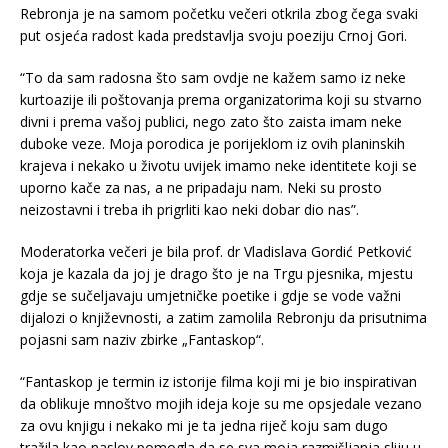
Rebronja je na samom početku večeri otkrila zbog čega svaki
put osjeća radost kada predstavlja svoju poeziju Crnoj Gori.
“To da sam radosna što sam ovdje ne kažem samo iz neke
kurtoazije ili poštovanja prema organizatorima koji su stvarno
divni i prema vašoj publici, nego zato što zaista imam neke
duboke veze. Moja porodica je porijeklom iz ovih planinskih
krajeva i nekako u životu uvijek imamo neke identitete koji se
uporno kače za nas, a ne pripadaju nam. Neki su prosto
neizostavni i treba ih prigrliti kao neki dobar dio nas”.
Moderatorka večeri je bila prof. dr Vladislava Gordić Petković
koja je kazala da joj je drago što je na Trgu pjesnika, mjestu
gdje se sučeljavaju umjetničke poetike i gdje se vode važni
dijalozi o književnosti, a zatim zamolila Rebronju da prisutnima
pojasni sam naziv zbirke „Fantaskop“.
“Fantaskop je termin iz istorije filma koji mi je bio inspirativan
da oblikuje mnoštvo mojih ideja koje su me opsjedale vezano
za ovu knjigu i nekako mi je ta jedna riječ koju sam dugo
tražila kao naslov pomogla da se sva moja razmišljanja sliju u