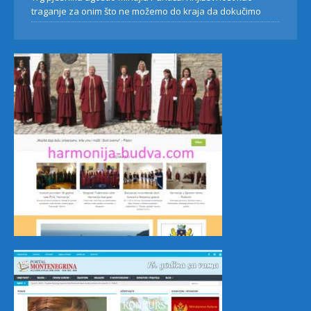
traganje za onim što ne možemo do kraja da dokučimo