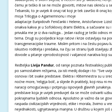
čemu je teško ili se ne može govoriti, mitovi nas okreću u sebe
Tebanski, to je uvijek ili onaj rat koji je tek završio ili onaj ko
moja Trilogija o Agamemnonu i moje
adaptacije Euripidovih Feničanki i Helene, Aristofanove Lizist
onakva kakva je u Sofoklovoj drami Elektra, a sačuvane su i E
privukla me je iz dva razloga… Jedan razlog je teški odnos ma
tema. Drugi su posljedice koje ratovi i krize ostavljaju na po
transgeneracijske traume. Mislim pritom i na čestu pojavu ka
iskustvo roditelja i predaka, na čiju se stranu ljudi stavljaju 
dovode u pitanje vjerodostojnost i valjanost narativa koji su n
Redteljka
Livija Pandur
, od ranije poznata festivalskoj publ
po samostalnim režijama, za isti medij dodaje i to: “Sve uvije
osnova i bit svake predstave. Elektra i Klitemnestra su u sred
noćne more, ‘religija boli’, a slijede ih pratitelji, koji nisu ni m
naraciji omogućavaju i potpiruju ispovijedi glavnih junakinja
predstave koja je uvijek preduvjet da se može ostvariti uzb
pokrajinama ljudskih odnosa. Apsolutno je važno da se govo
raspada civilizacijskih vrijednosti, etike i morala, živimo u v
nejednakosti, ugnjetavanja manjina. U društvu u kojem jo