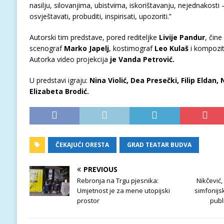
nasilju, silovanjima, ubistvima, iskorištavanju, nejednakosti
osvještavati, probuditi, inspirisati, upozoriti.”
Autorski tim predstave, pored rediteljke
Livije Pandur
, čin
scenograf
Marko Japelj
, kostimograf
Leo Kulaš
i kompozi
Autorka video projekcija
je Vanda Petrović.
U predstavi igraju:
Nina Violić, Dea Presečki, Filip Eldan, 
Elizabeta Brodić.
ČEKAJUĆI ORESTA
GRAD TEATAR BUDVA
PREVIOUS
Rebronja na Trgu pjesnika:
Nikčević,
Umjetnost je za mene utopijski
simfonijsk
prostor
publ