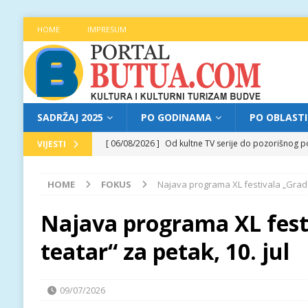
HOME
IMPRESUM
SADRŽAJ 2025
PO GODINAMA
PO OBLAST
[ 06/08/2026 ]
Od kultne TV serije do pozorišnog po
VIJESTI
[ 05/08/2026 ]
Najava programa XL festivala „Grad t
HOME
FOKUS
Najava programa XL festivala „Grad t
[ 05/08/2026 ]
Grad, voda, drvo i čovjek: „Equilibr
[ 04/08/2026 ]
Najava programa XL festivala „Grad t
Najava programa XL fest
[ 06/08/2026 ]
Najava programa XL festivala „Grad t
teatar“ za petak, 10. jul
09/07/2026