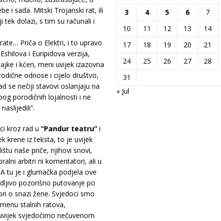
 i sada. Mitski Trojanski rat, ili
3
4
5
6
7
ji tek dolazi, s tim su računali i
10
11
12
13
14
rate… Priča o Elektri, i to upravo
17
18
19
20
21
shilova i Euripidova verzija,
24
25
26
27
28
jke i kćeri, meni uvijek izazovna
rodične odnose i cijelo društvo,
31
d se nečiji stavovi oslanjaju na
« Jul
zbog porodičnih lojalnosti i ne
aslijedili”.
ici kroz rad u
“Pandur teatru”
i
k krene iz teksta, to je uvijek
ištu naše priče, njihovi snovi,
oralni arbitri ni komentatori, ali u
. A tu je i glumačka podjela ove
udljivo pozorišno putovanje po
ri o snazi žene. Svjedoci smo
remenu stalnih ratova,
š uvijek svjedočimo nečuvenom