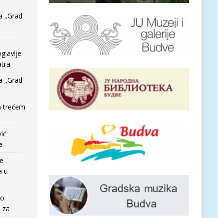
a „Grad
glavlje
tra
a „Grad
a trećem
vić
e
re
a u
io
e za