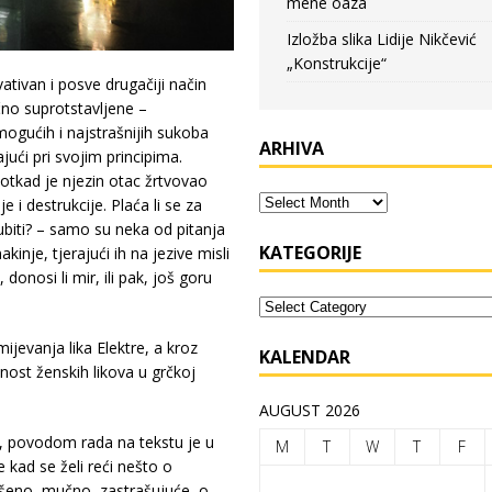
mene oaza
Izložba slika Lidije Nikčević
„Konstrukcije“
ativan i posve drugačiji način
čno suprotstavljene –
mogućih i najstrašnijih sukoba
ARHIVA
jući pri svojim principima.
š otkad je njezin otac žrtvovao
 i destrukcije. Plaća li se za
ubiti? – samo su neka od pitanja
KATEGORIJE
nje, tjerajući ih na jezive misli
 donosi li mir, ili pak, još goru
jevanja lika Elektre, a kroz
KALENDAR
žnost ženskih likova u grčkoj
AUGUST 2026
, povodom rada na tekstu je u
M
T
W
T
F
 kad se želi reći nešto o
ešeno, mučno, zastrašujuće, o