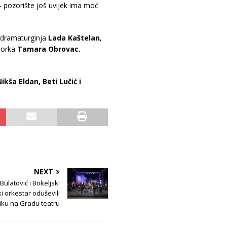
 – pozorište još uvijek ima moć
e dramaturginja
Lada Kaštelan
,
torka
Tamara Obrovac.
Nikša Eldan, Beti Lučić i
NEXT
 Bulatović i Bokeljski
i orkestar oduševili
iku na Gradu teatru