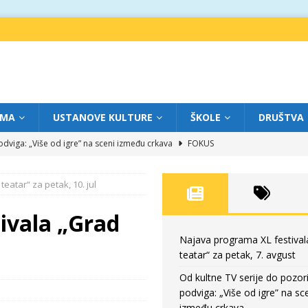
IMA
USTANOVE KULTURE
ŠKOLE
DRUŠTVA
dviga: „Više od igre” na sceni između crkava
FOKUS
eatar“ za četvrtak, 6. avgust
FOKUS
eatar“ za petak, 10. jul
ium“ otvorio novo poglavlje likovnog programa Grada teatra
FOKUS
eatar“ za srijedu, 5. avgust
FOKUS
ivala „Grad
eatar“ za petak, 7. avgust
FOKUS
Najava programa XL festival
teatar“ za petak, 7. avgust
Od kultne TV serije do pozor
podviga: „Više od igre” na sc
između crkava