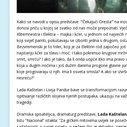
Kako se navodi u opisu predstave: “’Čekajući Oresta’” na inov
donosi priču u kojoj se svatko od nas može prepoznati. Vje
Klitemnestra i Elektra – majka i kćer, u jednom od najvećih 
koji svijet pamti, pokušavaju se izboriti jedna s drugom, osta
Bezvremenski je to triler, koji je za Elektrin rod započeo jo
najstariju kćer za slavu i moć. I tako pokrenuo krugove mržnje
smrt, smrću? I ako je tako, da li onda uopće itko ima pravo 
koja u dugim noćima i još dužim danima progone glavne junaki
koje progovaraju iz njih. Ima li osveta smisla? A ako se izvrši,
nesreću?”
Lada Kaštelan i Livija Pandur bave se transformacijom razumi
ispitivanje različitih slojeva njenih postupaka, ukazuju na va
tragediji.
Dramska spisateljica, dramaturg predstave,
Lada Kaštelan
listu “Nacional” istakla: “Za grčkim mitovima uvijek se poseže
sadašnjosti, o svom svijetu, o nečem što je aktuelno, nerij