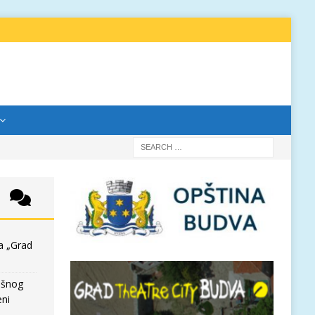
a „Grad
išnog
eni