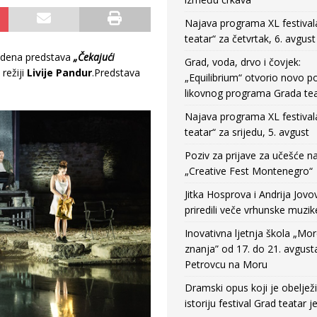
Najava programa XL festival
teatar“ za četvrtak, 6. avgust
edena predstava
„Čekajući
Grad, voda, drvo i čovjek:
režiji
Livije Pandur
.Predstava
„Equilibrium“ otvorio novo po
likovnog programa Grada tea
Najava programa XL festival
teatar“ za srijedu, 5. avgust
Poziv za prijave za učešće n
„Creative Fest Montenegro“
Jitka Hosprova i Andrija Jovo
priredili veče vrhunske muzik
Inovativna ljetnja škola „Mo
znanja” od 17. do 21. avgust
Petrovcu na Moru
Dramski opus koji je obeljež
istoriju festival Grad teatar j