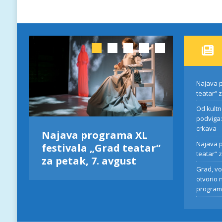
Najava p
teatar“ 
Od kultn
podviga:
crkava
Najava programa XL
Od kult
L
Najava p
festivala „Grad teatar“
pozori
tar“
teatar“ z
za petak, 7. avgust
„Više o
Grad, vo
između
otvorio 
program