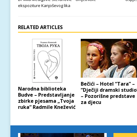
ekspoziture Kanjoševog lika
RELATED ARTICLES
Bečići – Hotel “Tara” –
Narodna biblioteka
“Dječiji dramski studio
Budve – Predstavljanje
– Pozorišne predstave
zbirke pjesama „Tvoja
za djecu
ruka“ Radmile Knežević