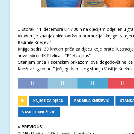
U utorak, 11. decembra u 17.30 h na dječijem odjeljenju grad
Akademije znanja) biće održana promocija knjige za djecu
Radmile Knežević.
Knjiga sadrži 38 kratkih priča za djecu koje prate ilustracije
nove edicije IK Pčelica – “Pčelica plus”.
Čitanjem priča i scenskim prikazom ove dogodovštine će
Knežević, glumac Dječijeg dramskog studija Vasilije Knežević
KNJIGE ZA DJECU
RADMILA KNEŽEVIĆ
STANKA
VASILIJE KNEŽEVIĆ
PREVIOUS
Dr Mila Medigović-Stefanović – Umjetničke
Uspješ