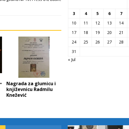
3
4
5
6
7
10
11
12
13
14
17
18
19
20
21
24
25
26
27
28
31
« Jul
Nagrada za glumicu i
”
književnicu Radmilu
Knežević