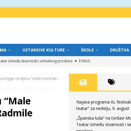
IMA
USTANOVE KULTURE
ŠKOLE
DRUŠTVA
atar između stvarnosti i virtuelnog prostora
FOKUS
eatar“ za subotu, 8. avgust
FOKUS
a knjige za djecu “Male morksle i
a: Književnost kao traganje za onim što ne možemo do kraja da dokučimo
u “Male
eatar“ za petak, 7. avgust
FOKUS
Najava programa XL festival
teatar“ za neđelju, 9. avgust
 Radmile
eatar“ za neđelju, 9. avgust
FOKUS
„Španska luda“ na tvrđavi M
Teatar između stvarnosti i vi
prostora