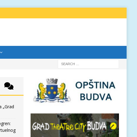
a „Grad
ogren:
rtuelnog