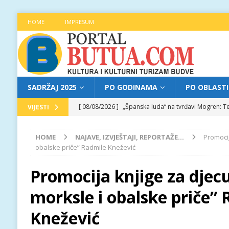
HOME
IMPRESUM
SADRŽAJ 2025
PO GODINAMA
PO OBLAST
[ 08/08/2026 ]
„Španska luda“ na tvrđavi Mogren: Te
VIJESTI
[ 07/08/2026 ]
Najava programa XL festivala „Grad t
HOME
NAJAVE, IZVJEŠTAJI, REPORTAŽE...
Promocij
[ 07/08/2026 ]
Trg pjesnika ugostio Mihajla Pantić
obalske priče” Radmile Knežević
FOKUS
Promocija knjige za djec
[ 06/08/2026 ]
Najava programa XL festivala „Grad t
morksle i obalske priče”
[ 08/08/2026 ]
Najava programa XL festivala „Grad t
Knežević