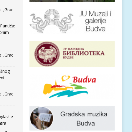
a „Grad
Pantića:
 onim
a „Grad
išnog
eni
a „Grad
glavlje
tra