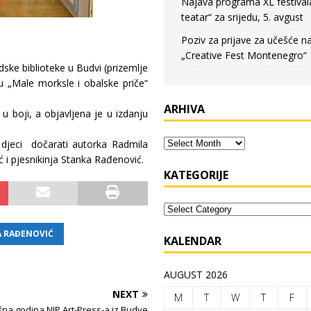
Najava programa XL festival
teatar“ za srijedu, 5. avgust
Poziv za prijave za učešće n
„Creative Fest Montenegro“
ske biblioteke u Budvi (prizemlje
 „Male morksle i obalske priče“
ARHIVA
 u boji, a objavljena je u izdanju
 djeci dočarati autorka Radmila
 i pjesnikinja Stanka Rađenović.
KATEGORIJE
 RAĐENOVIĆ
KALENDAR
AUGUST 2026
NEXT
M
T
W
T
F
na godina NIP Art-Press-a iz Budve