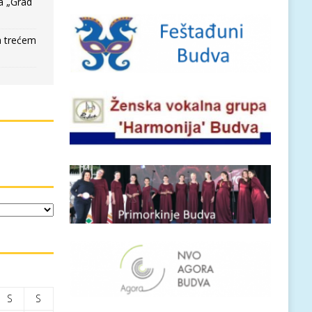
a „Grad
a trećem
S
S