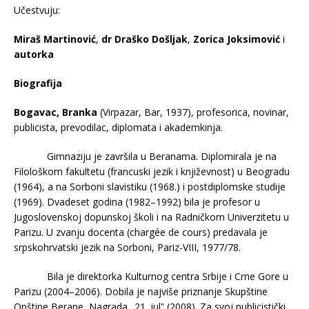
Učestvuju:
Miraš Martinović
,
dr Draško Došljak
,
Zorica Joksimović
i
autorka
Biografija
Bogavac, Branka
(Virpazar, Bar, 1937), profesorica, novinar,
publicista, prevodilac, diplomata i akademkinja.
Gimnaziju je završila u Beranama. Diplomirala je na
Filološkom fakultetu (francuski jezik i književnost) u Beogradu
(1964), a na Sorboni slavistiku (1968.) i postdiplomske studije
(1969). Dvadeset godina (1982–1992) bila je profesor u
Jugoslovenskoj dopunskoj školi i na Radničkom Univerzitetu u
Parizu. U zvanju docenta (chargée de cours) predavala je
srpskohrvatski jezik na Sorboni, Pariz-VIII, 1977/78.
Bila je direktorka Kulturnog centra Srbije i Crne Gore u
Parizu (2004–2006). Dobila je najviše priznanje Skupštine
Opštine Berane, Nagrada „21. julˮ (2008). Za svoj publicistički