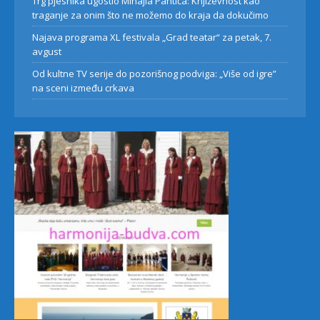
Trg pjesnika ugostio Mihajla Pantića: Književnost kao
traganje za onim što ne možemo do kraja da dokučimo
Najava programa XL festivala „Grad teatar“ za petak, 7.
avgust
Od kultne TV serije do pozorišnog podviga: „Više od igre”
na sceni između crkava