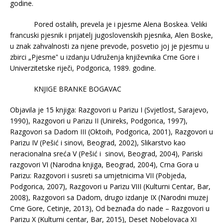
godine.
Pored ostalih, prevela je i pjesme Alena Boskea. Veliki
francuski pjesnik i prijatelj jugoslovenskih pjesnika, Alen Boske,
u znak zahvalnosti za njene prevode, posvetio joj je pjesmu u
zbirci „Pjesmeˮ u izdanju Udruženja književnika Crne Gore i
Univerzitetske riječi, Podgorica, 1989. godine.
KNJIGE BRANKE BOGAVAC
Objavila je 15 knjiga: Razgovori u Parizu I (Svjetlost, Sarajevo,
1990), Razgovori u Parizu II (Unireks, Podgorica, 1997),
Razgovori sa Dadom III (Oktoih, Podgorica, 2001), Razgovori u
Parizu IV (Pešić i sinovi, Beograd, 2002), Slikarstvo kao
neracionalna sreća V (Pešić i sinovi, Beograd, 2004), Pariski
razgovori VI (Narodna knjiga, Beograd, 2004), Crna Gora u
Parizu: Razgovori i susreti sa umjetnicima VII (Pobjeda,
Podgorica, 2007), Razgovori u Parizu VIII (Kulturni Centar, Bar,
2008), Razgovori sa Dadom, drugo izdanje IX (Narodni muzej
Crne Gore, Cetinje, 2013), Od beznađa do nade – Razgovori u
Parizu X (Kulturni centar, Bar, 2015), Deset Nobelovaca XI