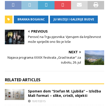
BRANKA BOGAVAC
JU MUZEJI I GALERIJE BUDVE
PREVIOUS
Perović na Trgu pjesnika: Vjerujem da književnost
može spriječiti ono što je loše
NEXT
Najava programa XXXIX festivala „Grad teatar“ za
subotu, 26. jul
RELATED ARTICLES
Spomen dom “Stefan M. Ljubiša” – Izložba
Mali format – slike, crteži, objekti
10/07/2015