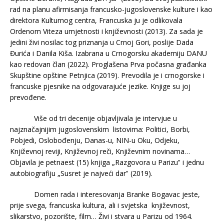
rad na planu afirmisanja francusko-jugoslovenske kulture i kao
direktora Kulturnog centra, Francuska ju je odlikovala
Ordenom Viteza umjetnosti i književnosti (2013). Za sada je
jedini živi nosilac tog priznanja u Crnoj Gori, poslije Dada
Đurića i Danila Kiša. Izabrana u Crnogorsku akademiju DANU
kao redovan član (2022). Proglašena Prva počasna građanka
Skupštine opštine Petnjica (2019). Prevodila je i crnogorske i
francuske pjesnike na odgovarajuće jezike. Knjige su joj
prevođene.
Više od tri decenije objavljivala je intervjue u
najznačajnijim jugoslovenskim listovima: Politici, Borbi,
Pobjedi, Oslobođenju, Danas-u, NIN-u Oku, Odjeku,
Književnoj reviji, Književnoj reči, Književnim novinama…
Objavila je petnaest (15) knjiga „Razgovora u Parizuˮ i jednu
autobiografiju „Susret je najveći darˮ (2019).
Domen rada i interesovanja Branke Bogavac jeste,
prije svega, francuska kultura, ali i svjetska književnost,
slikarstvo, pozorište, film… Živi i stvara u Parizu od 1964.